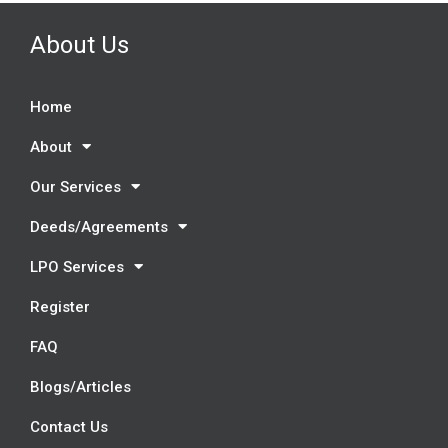
About Us
Home
About
Our Services
Deeds/Agreements
LPO Services
Register
FAQ
Blogs/Articles
Contact Us