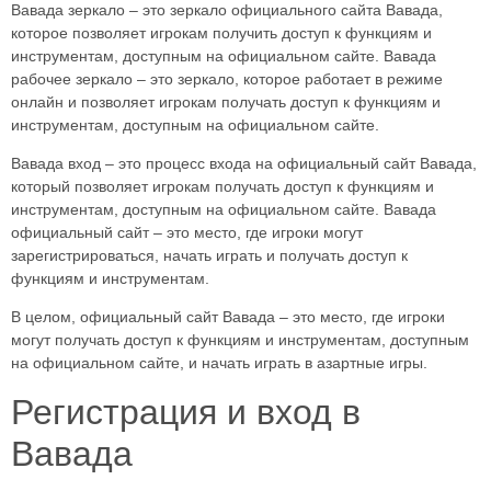
Вавада зеркало – это зеркало официального сайта Вавада,
которое позволяет игрокам получить доступ к функциям и
инструментам, доступным на официальном сайте. Вавада
рабочее зеркало – это зеркало, которое работает в режиме
онлайн и позволяет игрокам получать доступ к функциям и
инструментам, доступным на официальном сайте.
Вавада вход – это процесс входа на официальный сайт Вавада,
который позволяет игрокам получать доступ к функциям и
инструментам, доступным на официальном сайте. Вавада
официальный сайт – это место, где игроки могут
зарегистрироваться, начать играть и получать доступ к
функциям и инструментам.
В целом, официальный сайт Вавада – это место, где игроки
могут получать доступ к функциям и инструментам, доступным
на официальном сайте, и начать играть в азартные игры.
Регистрация и вход в
Вавада