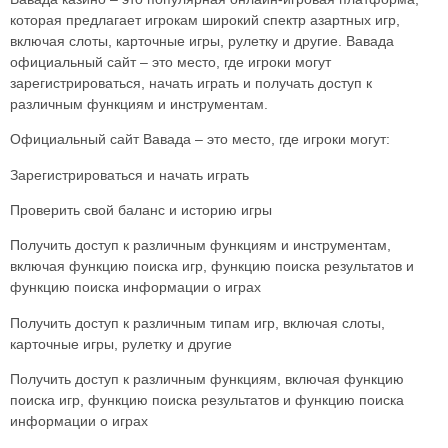
которая предлагает игрокам широкий спектр азартных игр,
включая слоты, карточные игры, рулетку и другие. Вавада
официальный сайт – это место, где игроки могут
зарегистрироваться, начать играть и получать доступ к
различным функциям и инструментам.
Официальный сайт Вавада – это место, где игроки могут:
Зарегистрироваться и начать играть
Проверить свой баланс и историю игры
Получить доступ к различным функциям и инструментам,
включая функцию поиска игр, функцию поиска результатов и
функцию поиска информации о играх
Получить доступ к различным типам игр, включая слоты,
карточные игры, рулетку и другие
Получить доступ к различным функциям, включая функцию
поиска игр, функцию поиска результатов и функцию поиска
информации о играх