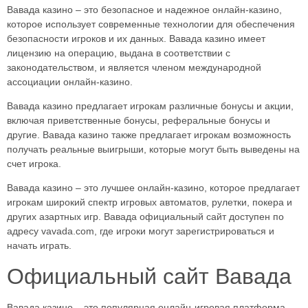
Вавада казино – это безопасное и надежное онлайн-казино,
которое использует современные технологии для обеспечения
безопасности игроков и их данных. Вавада казино имеет
лицензию на операцию, выдана в соответствии с
законодательством, и является членом международной
ассоциации онлайн-казино.
Вавада казино предлагает игрокам различные бонусы и акции,
включая приветственные бонусы, реферальные бонусы и
другие. Вавада казино также предлагает игрокам возможность
получать реальные выигрыши, которые могут быть выведены на
счет игрока.
Вавада казино – это лучшее онлайн-казино, которое предлагает
игрокам широкий спектр игровых автоматов, рулетки, покера и
других азартных игр. Вавада официальный сайт доступен по
адресу vavada.com, где игроки могут зарегистрироваться и
начать играть.
Официальный сайт Вавада
Вавада казино – это популярная онлайн-игровая платформа,