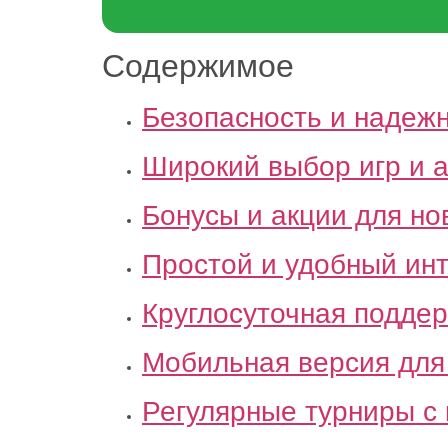
Содержимое
Безопасность и надежн
Широкий выбор игр и 
Бонусы и акции для но
Простой и удобный ин
Круглосуточная подде
Мобильная версия для
Регулярные турниры с