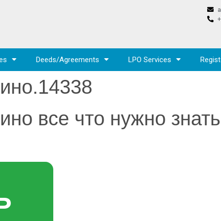
ces
Deeds/Agreements
LPO Services
Regist
зино.14338
ино все что нужно знат
Ь