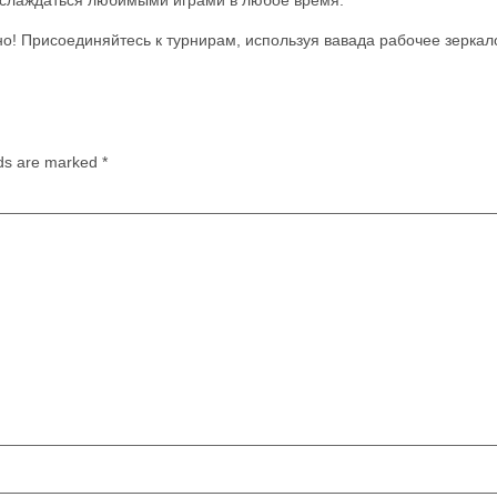
наслаждаться любимыми играми в любое время.
но! Присоединяйтесь к турнирам, используя вавада рабочее зеркал
lds are marked
*