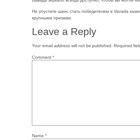
Вавада зеркало всегда доступно, чтобы вы могли 
Не упустите шанс стать победителем в Vavada кази
крупными призами.
Leave a Reply
Your email address will not be published.
Required fie
Comment
*
Name
*