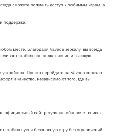
всегда сможете получить доступ к любимым играм, а
 и поддержка.
юбом месте. Благодаря Vavada зеркалу, вы всегда
спечивает стабильное подключение и высокую
 устройства. Просто перейдите на Vavada зеркало
форт и качество, независимо от того, где вы
аш официальный сайт регулярно обновляет список
ет стабильную и безопасную игру без ограничений.