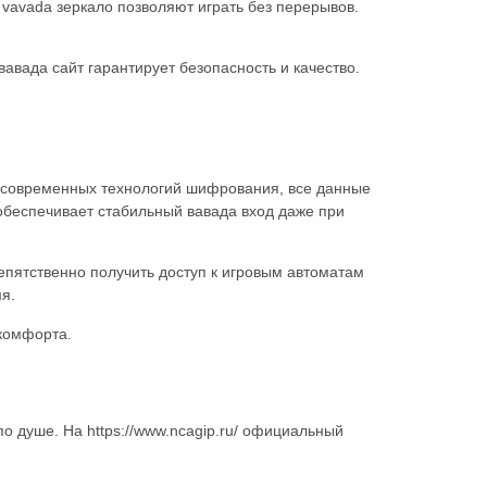
vavada зеркало позволяют играть без перерывов.
авада сайт гарантирует безопасность и качество.
ю современных технологий шифрования, все данные
обеспечивает стабильный вавада вход даже при
епятственно получить доступ к игровым автоматам
я.
 комфорта.
о душе. На https://www.ncagip.ru/ официальный