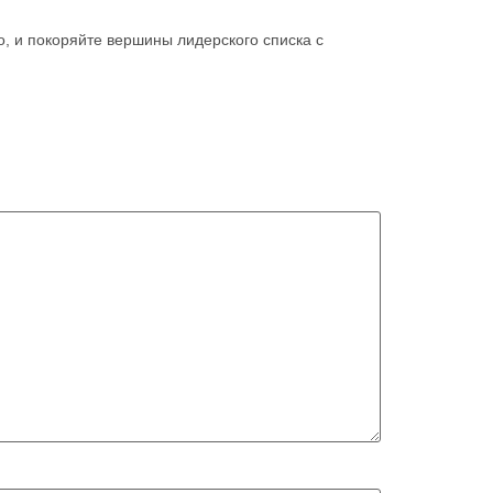
о, и покоряйте вершины лидерского списка с