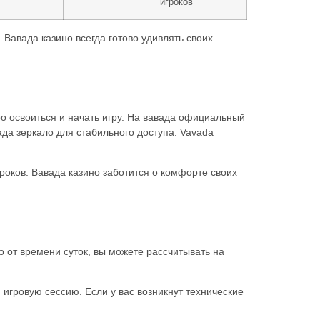
игроков
 Вавада казино всегда готово удивлять своих
о освоиться и начать игру. На вавада официальный
ада зеркало для стабильного доступа. Vavada
оков. Вавада казино заботится о комфорте своих
 от времени суток, вы можете рассчитывать на
 игровую сессию. Если у вас возникнут технические