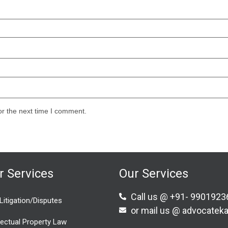
or the next time I comment.
r Services
Our Services
Call us @ +91- 9901923
 Litigation/Disputes
or mail us @ advocatek
llectual Property Law