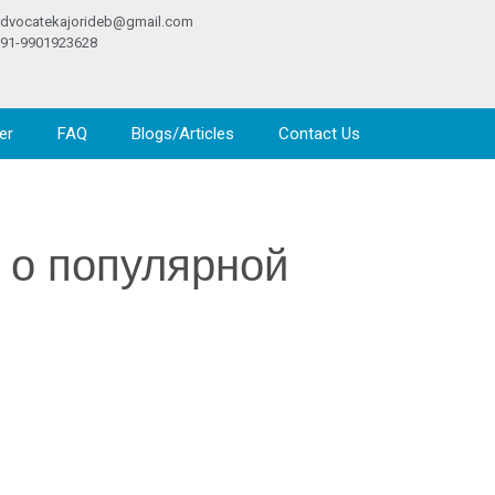
advocatekajorideb@gmail.com
+91-9901923628
er
FAQ
Blogs/Articles
Contact Us
ь о популярной