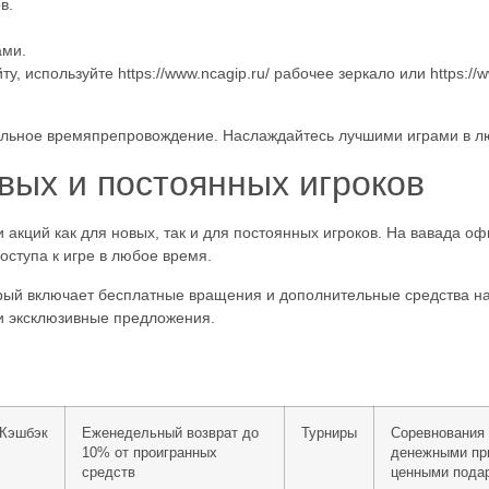
в.
ами.
у, используйте https://www.ncagip.ru/ рабочее зеркало или https://
тельное времяпрепровождение. Наслаждайтесь лучшими играми в л
вых и постоянных игроков
 акций как для новых, так и для постоянных игроков. На вавада 
оступа к игре в любое время.
рый включает бесплатные вращения и дополнительные средства на 
 и эксклюзивные предложения.
Кэшбэк
Еженедельный возврат до
Турниры
Соревнования
10% от проигранных
денежными пр
средств
ценными пода