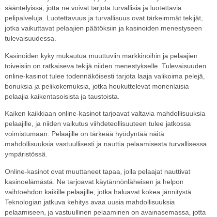
sääntelyissä, jotta ne voivat tarjota turvallisia ja luotettavia
pelipalveluja. Luotettavuus ja turvallisuus ovat tärkeimmät tekijät,
jotka vaikuttavat pelaajien päätöksiin ja kasinoiden menestyseen
tulevaisuudessa.
Kasinoiden kyky mukautua muuttuviin markkinoihin ja pelaajien
toiveisiin on ratkaiseva tekijä niiden menestykselle. Tulevaisuuden
online-kasinot tulee todennäköisesti tarjota laaja valikoima pelejä,
bonuksia ja pelikokemuksia, jotka houkuttelevat monenlaisia
pelaajia kaikentasoisista ja taustoista.
Kaiken kaikkiaan online-kasinot tarjoavat valtavia mahdollisuuksia
pelaajille, ja niiden vaikutus viihdeteollisuuteen tulee jatkossa
voimistumaan. Pelaajille on tärkeää hyödyntää näitä
mahdollisuuksia vastuullisesti ja nauttia pelaamisesta turvallisessa
ympäristössä.
Online-kasinot ovat muuttaneet tapaa, jolla pelaajat nauttivat
kasinoelämästä. Ne tarjoavat käytännönläheisen ja helpon
vaihtoehdon kaikille pelaajille, jotka haluavat kokea jännitystä.
Teknologian jatkuva kehitys avaa uusia mahdollisuuksia
pelaamiseen, ja vastuullinen pelaaminen on avainasemassa, jotta