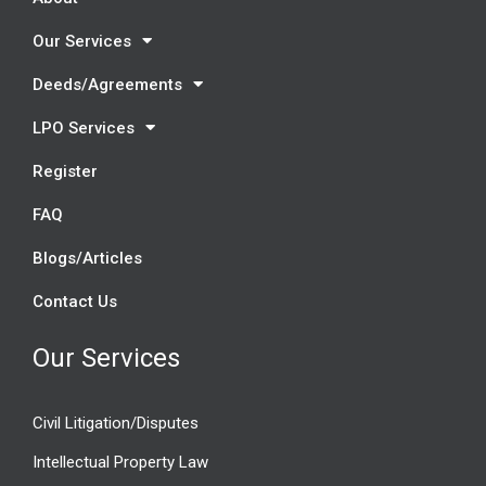
Our Services
Deeds/Agreements
LPO Services
Register
FAQ
Blogs/Articles
Contact Us
Our Services
Civil Litigation/Disputes
Intellectual Property Law