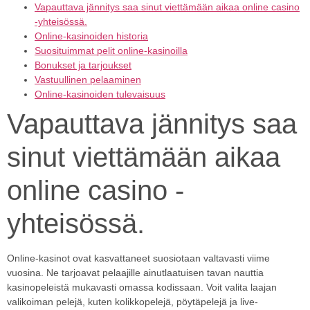
Vapauttava jännitys saa sinut viettämään aikaa online casino
-yhteisössä.
Online-kasinoiden historia
Suosituimmat pelit online-kasinoilla
Bonukset ja tarjoukset
Vastuullinen pelaaminen
Online-kasinoiden tulevaisuus
Vapauttava jännitys saa
sinut viettämään aikaa
online casino -
yhteisössä.
Online-kasinot ovat kasvattaneet suosiotaan valtavasti viime
vuosina. Ne tarjoavat pelaajille ainutlaatuisen tavan nauttia
kasinopeleistä mukavasti omassa kodissaan. Voit valita laajan
valikoiman pelejä, kuten kolikkopelejä, pöytäpelejä ja live-