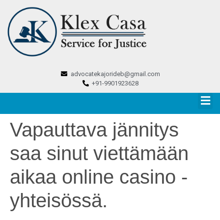
advocatekajorideb@gmail.com
+91-9901923628
Vapauttava jännitys
saa sinut viettämään
aikaa online casino -
yhteisössä.