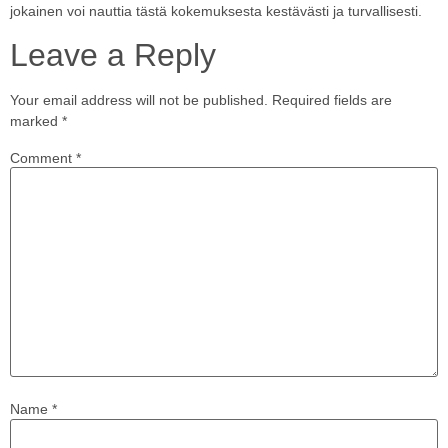
jokainen voi nauttia tästä kokemuksesta kestävästi ja turvallisesti.
Leave a Reply
Your email address will not be published.
Required fields are
marked
*
Comment
*
Name
*