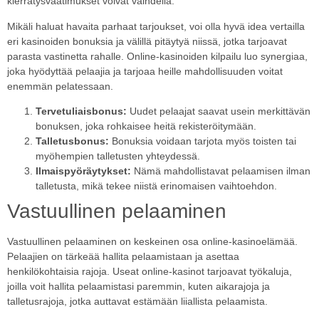
kierrätysvaatimukset voivat vaihdella.
Mikäli haluat havaita parhaat tarjoukset, voi olla hyvä idea vertailla
eri kasinoiden bonuksia ja välillä pitäytyä niissä, jotka tarjoavat
parasta vastinetta rahalle. Online-kasinoiden kilpailu luo synergiaa,
joka hyödyttää pelaajia ja tarjoaa heille mahdollisuuden voitat
enemmän pelatessaan.
Tervetuliaisbonus:
Uudet pelaajat saavat usein merkittävän
bonuksen, joka rohkaisee heitä rekisteröitymään.
Talletusbonus:
Bonuksia voidaan tarjota myös toisten tai
myöhempien talletusten yhteydessä.
Ilmaispyöräytykset:
Nämä mahdollistavat pelaamisen ilman
talletusta, mikä tekee niistä erinomaisen vaihtoehdon.
Vastuullinen pelaaminen
Vastuullinen pelaaminen on keskeinen osa online-kasinoelämää.
Pelaajien on tärkeää hallita pelaamistaan ja asettaa
henkilökohtaisia rajoja. Useat online-kasinot tarjoavat työkaluja,
joilla voit hallita pelaamistasi paremmin, kuten aikarajoja ja
talletusrajoja, jotka auttavat estämään liiallista pelaamista.