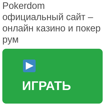
Pokerdom
официальный сайт –
онлайн казино и покер
рум
ИГРАТЬ