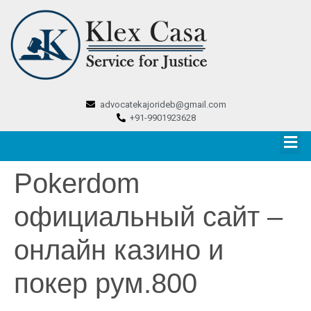
advocatekajorideb@gmail.com
+91-9901923628
Pokerdom
официальный сайт –
онлайн казино и
покер рум.800