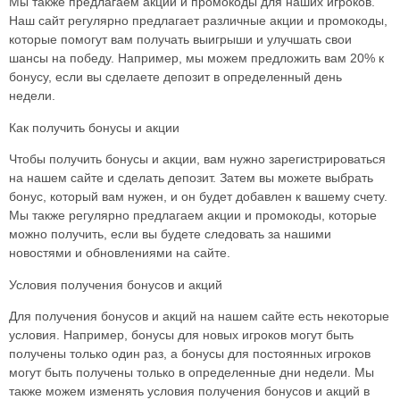
Мы также предлагаем акции и промокоды для наших игроков.
Наш сайт регулярно предлагает различные акции и промокоды,
которые помогут вам получать выигрыши и улучшать свои
шансы на победу. Например, мы можем предложить вам 20% к
бонусу, если вы сделаете депозит в определенный день
недели.
Как получить бонусы и акции
Чтобы получить бонусы и акции, вам нужно зарегистрироваться
на нашем сайте и сделать депозит. Затем вы можете выбрать
бонус, который вам нужен, и он будет добавлен к вашему счету.
Мы также регулярно предлагаем акции и промокоды, которые
можно получить, если вы будете следовать за нашими
новостями и обновлениями на сайте.
Условия получения бонусов и акций
Для получения бонусов и акций на нашем сайте есть некоторые
условия. Например, бонусы для новых игроков могут быть
получены только один раз, а бонусы для постоянных игроков
могут быть получены только в определенные дни недели. Мы
также можем изменять условия получения бонусов и акций в