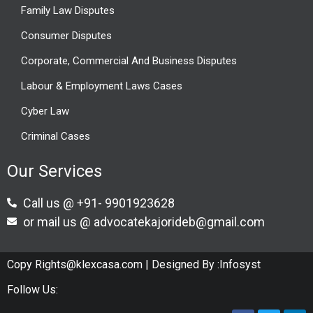
Family Law Disputes
Consumer Disputes
Corporate, Commercial And Business Disputes
Labour & Employment Laws Cases
Cyber Law
Criminal Cases
Our Services
Call us @ +91- 9901923628
or mail us @ advocatekajorideb@gmail.com
Copy Rights@klexcasa.com |
Designed By :Infosyst
Follow Us: