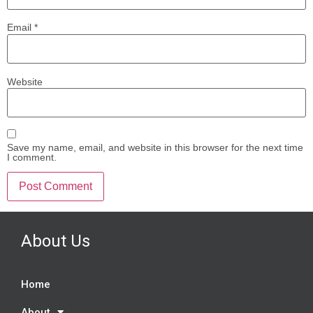
Email
*
Website
Save my name, email, and website in this browser for the next time
I comment.
About Us
Home
About