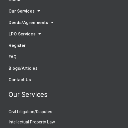
Our Services
Deeds/Agreements
LPO Services
Register
FAQ
Blogs/Articles
Contact Us
Our Services
Civil Litigation/Disputes
Intellectual Property Law