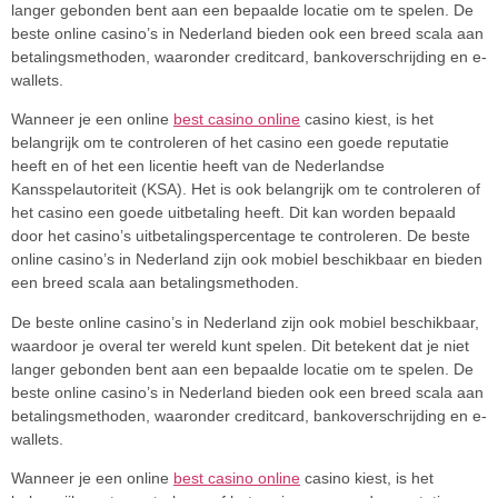
langer gebonden bent aan een bepaalde locatie om te spelen. De
beste online casino’s in Nederland bieden ook een breed scala aan
betalingsmethoden, waaronder creditcard, bankoverschrijding en e-
wallets.
Wanneer je een online
best casino online
casino kiest, is het
belangrijk om te controleren of het casino een goede reputatie
heeft en of het een licentie heeft van de Nederlandse
Kansspelautoriteit (KSA). Het is ook belangrijk om te controleren of
het casino een goede uitbetaling heeft. Dit kan worden bepaald
door het casino’s uitbetalingspercentage te controleren. De beste
online casino’s in Nederland zijn ook mobiel beschikbaar en bieden
een breed scala aan betalingsmethoden.
De beste online casino’s in Nederland zijn ook mobiel beschikbaar,
waardoor je overal ter wereld kunt spelen. Dit betekent dat je niet
langer gebonden bent aan een bepaalde locatie om te spelen. De
beste online casino’s in Nederland bieden ook een breed scala aan
betalingsmethoden, waaronder creditcard, bankoverschrijding en e-
wallets.
Wanneer je een online
best casino online
casino kiest, is het