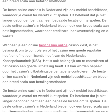
een breed scala aan betalingsmethoden.
De beste online casino’s in Nederland zijn ook mobiel beschikbaar,
waardoor je overal ter wereld kunt spelen. Dit betekent dat je niet
langer gebonden bent aan een bepaalde locatie om te spelen. De
beste online casino’s in Nederland bieden ook een breed scala aan
betalingsmethoden, waaronder creditcard, bankoverschrijding en e-
wallets.
Wanneer je een online
best casino online
casino kiest, is het
belangrijk om te controleren of het casino een goede reputatie
heeft en of het een licentie heeft van de Nederlandse
Kansspelautoriteit (KSA). Het is ook belangrijk om te controleren of
het casino een goede uitbetaling heeft. Dit kan worden bepaald
door het casino’s uitbetalingspercentage te controleren. De beste
online casino’s in Nederland zijn ook mobiel beschikbaar en bieden
een breed scala aan betalingsmethoden.
De beste online casino’s in Nederland zijn ook mobiel beschikbaar,
waardoor je overal ter wereld kunt spelen. Dit betekent dat je niet
langer gebonden bent aan een bepaalde locatie om te spelen. De
beste online casino’s in Nederland bieden ook een breed scala aan
betalingsmethoden, waaronder creditcard, bankoverschrijding en e-