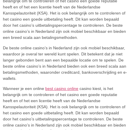
belangrijk om te controleren of het casino een goede reputatie
heeft en of het een licentie heeft van de Nederlandse
Kansspelautoriteit (KSA). Het is ook belangrijk om te controleren of
het casino een goede uitbetaling heeft. Dit kan worden bepaald
door het casino’s uitbetalingspercentage te controleren. De beste
online casino’s in Nederland zijn ook mobiel beschikbaar en bieden
een breed scala aan betalingsmethoden.
De beste online casino’s in Nederland zijn ook mobiel beschikbaar,
waardoor je overal ter wereld kunt spelen. Dit betekent dat je niet
langer gebonden bent aan een bepaalde locatie om te spelen. De
beste online casino’s in Nederland bieden ook een breed scala aan
betalingsmethoden, waaronder creditcard, bankoverschrijding en e-
wallets.
Wanneer je een online
best casino online
casino kiest, is het
belangrijk om te controleren of het casino een goede reputatie
heeft en of het een licentie heeft van de Nederlandse
Kansspelautoriteit (KSA). Het is ook belangrijk om te controleren of
het casino een goede uitbetaling heeft. Dit kan worden bepaald
door het casino’s uitbetalingspercentage te controleren. De beste
online casino’s in Nederland zijn ook mobiel beschikbaar en bieden