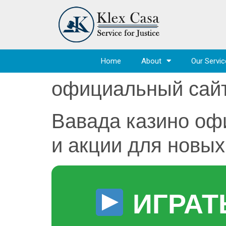
Home
About
Our Servi
официальный сайт
Вавада казино оф
и акции для новых
ИГРАТ