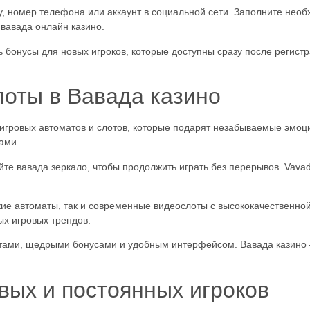
, номер телефона или аккаунт в социальной сети. Заполните необ
вавада онлайн казино.
 бонусы для новых игроков, которые доступны сразу после регист
лоты в Вавада казино
гровых автоматов и слотов, которые подарят незабываемые эмоции
ами.
уйте вавада зеркало, чтобы продолжить играть без перерывов. Vava
ские автоматы, так и современные видеослоты с высококачественно
ых игровых трендов.
тами, щедрыми бонусами и удобным интерфейсом. Вавада казино –
вых и постоянных игроков