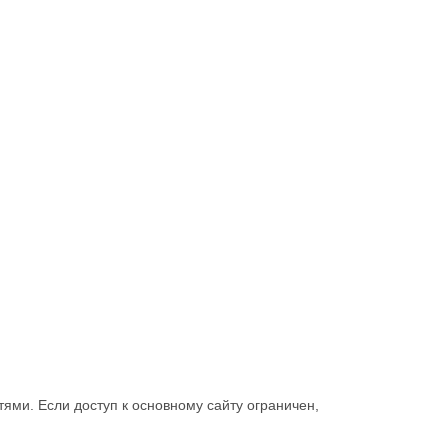
ями. Если доступ к основному сайту ограничен,