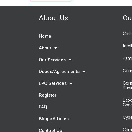
About Us
Ou
Civil
Home
Inte
About
Fami
Our Services
Cons
Deeds/Agreements
Corp
LPO Services
Busi
Register
Labo
Cas
FAQ
Cybe
Blogs/Articles
Crim
Contact Us