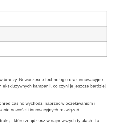
i w branży. Nowoczesne technologie oraz innowacyjne
ekskluzywnych kampanii, co czyni je jeszcze bardziej
onred casino wychodzi naprzeciw oczekiwaniom i
wania nowości i innowacyjnych rozwiązań.
rakcji, które znajdziesz w najnowszych tytułach. To