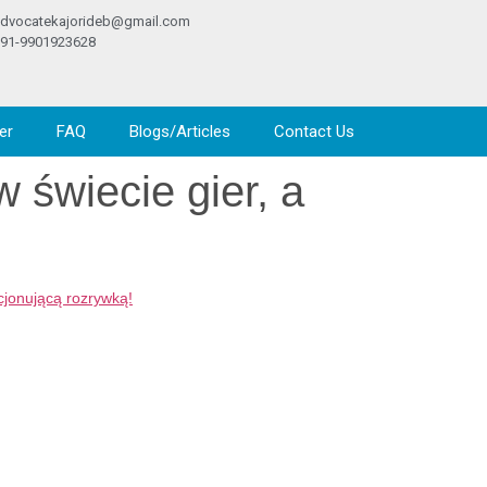
advocatekajorideb@gmail.com
+91-9901923628
er
FAQ
Blogs/Articles
Contact Us
 świecie gier, a
cjonującą rozrywką!