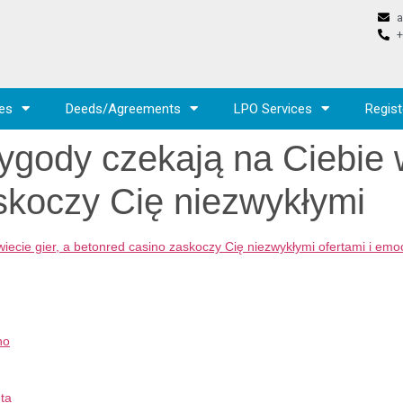
ces
Deeds/Agreements
LPO Services
Regist
gody czekają na Ciebie w
skoczy Cię niezwykłymi
ecie gier, a betonred casino zaskoczy Cię niezwykłymi ofertami i emo
no
ta