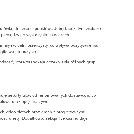
łotówkę. Im więcej punktów zdobędziesz, tym większe
pieniędzy do wykorzystania w grach.
iały i w pełni przejrzysty, co wpływa pozytywnie na
jątkowe propozycje.
rodność, która zaspokaja oczekiwania różnych grup
eruje setki tytułów od renomowanych dostawców, co
tołowe oraz opcje na żywo.
ch video slotach oraz grach z progresywnymi
ność oferty. Dodatkowo, sekcja live casino daje