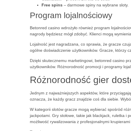
Free spins
– darmowe spiny na wybrane sloty.
Program lojalnościowy
Betonred casino wdrożyło również program lojalnościo
nagrody będziesz mógł zdobyć. Klienci mogą wymieni
Lojalność jest nagradzana, co sprawia, że gracze czuj
ogólne doświadczenie użytkowników. Gracze, którzy cz
Dzięki skutecznemu marketingowi, betonred casino prz
użytkowników. Różnorodność promocji i programy lojaln
Różnorodność gier dost
Jednym z najważniejszych aspektów, które przyciągają
oznacza, że każdy gracz znajdzie coś dla siebie. Wybór
W kategorii slotów gracze mogą wybierać spośród róż
jackpotami. Gry stołowe, takie jak blackjack, ruletka i
możliwość rywalizowania z profesjonalnymi krupierami