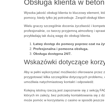
Obsługa klienta w beton
Wysoka jakość obsługi klienta to kluczowy element, kt
pomocy, kiedy tylko jej potrzebuje. Zespół obsługi kli
Wielu graczy szczególnie docenia życzliwość i kompe
profesjonalnie, co tworzy przyjemną atmosferę i spraw
przykładają tak dużą wagę do obsługi klienta.
Łatwy dostęp do pomocy poprzez czat na ży
Profesjonalna i pomocna obsługa.
Obsługa dostępna 24/7.
Wskazówki dotyczące korzys
Aby w pełni wykorzystać możliwości oferowane przez z
przygotować kilka szczegółów dotyczących problemu, c
umożliwia natychmiastowy kontakt i odpowiedź.
Kolejną istotną rzeczą jest zapoznanie się z sekcją F
których im zależy, bez potrzeby kontaktowania się z d
może pomóc w korzystaniu z casino w sposób jeszcze b