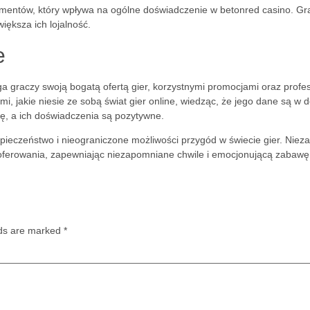
ementów, który wpływa na ogólne doświadczenie w betonred casino. Gr
ększa ich lojalność.
e
ga graczy swoją bogatą ofertą gier, korzystnymi promocjami oraz profe
, jakie niesie ze sobą świat gier online, wiedząc, że jego dane są w
mę, a ich doświadczenia są pozytywne.
pieczeństwo i nieograniczone możliwości przygód w świecie gier. Niez
ferowania, zapewniając niezapomniane chwile i emocjonującą zabawę. W
lds are marked
*