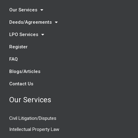
Our Services
Deeds/Agreements
LPO Services
Register
FAQ
Blogs/Articles
Contact Us
Our Services
Civil Litigation/Disputes
Intellectual Property Law