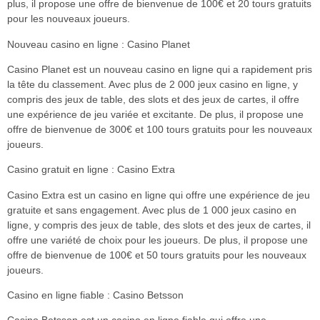
plus, il propose une offre de bienvenue de 100€ et 20 tours gratuits
pour les nouveaux joueurs.
Nouveau casino en ligne : Casino Planet
Casino Planet est un nouveau casino en ligne qui a rapidement pris
la tête du classement. Avec plus de 2 000 jeux casino en ligne, y
compris des jeux de table, des slots et des jeux de cartes, il offre
une expérience de jeu variée et excitante. De plus, il propose une
offre de bienvenue de 300€ et 100 tours gratuits pour les nouveaux
joueurs.
Casino gratuit en ligne : Casino Extra
Casino Extra est un casino en ligne qui offre une expérience de jeu
gratuite et sans engagement. Avec plus de 1 000 jeux casino en
ligne, y compris des jeux de table, des slots et des jeux de cartes, il
offre une variété de choix pour les joueurs. De plus, il propose une
offre de bienvenue de 100€ et 50 tours gratuits pour les nouveaux
joueurs.
Casino en ligne fiable : Casino Betsson