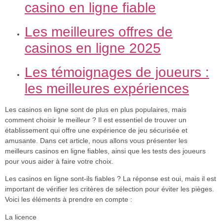
casino en ligne fiable
Les meilleures offres de
casinos en ligne 2025
Les témoignages de joueurs :
les meilleures expériences
Les casinos en ligne sont de plus en plus populaires, mais
comment choisir le meilleur ? Il est essentiel de trouver un
établissement qui offre une expérience de jeu sécurisée et
amusante. Dans cet article, nous allons vous présenter les
meilleurs casinos en ligne fiables, ainsi que les tests des joueurs
pour vous aider à faire votre choix.
Les casinos en ligne sont-ils fiables ? La réponse est oui, mais il est
important de vérifier les critères de sélection pour éviter les pièges.
Voici les éléments à prendre en compte :
La licence