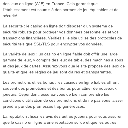
des jeux en ligne (AJE) en France. Cela garantit que
l’établissement est soumis à des normes de jeu équitables et de
sécurité.
La sécurité : le casino en ligne doit disposer d’un système de
sécurité robuste pour protéger vos données personnelles et vos
transactions financières. Vérifiez si le site utilise des protocoles de
sécurité tels que SSL/TLS pour encrypter vos données.
La variété de jeux : un casino en ligne fiable doit offrir une large
gamme de jeux, y compris des jeux de table, des machines à sous
et des jeux de cartes. Assurez-vous que le site propose des jeux de
qualité et que les règles de jeu sont claires et transparentes.
Les promotions et les bonus : les casinos en ligne fiables offrent
souvent des promotions et des bonus pour attirer de nouveaux
joueurs. Cependant, assurez-vous de bien comprendre les
conditions d’utilisation de ces promotions et de ne pas vous laisser
prendre par des promesses trop généreuses.
La réputation : lisez les avis des autres joueurs pour vous assurer
que le casino en ligne a une réputation solide et que les autres