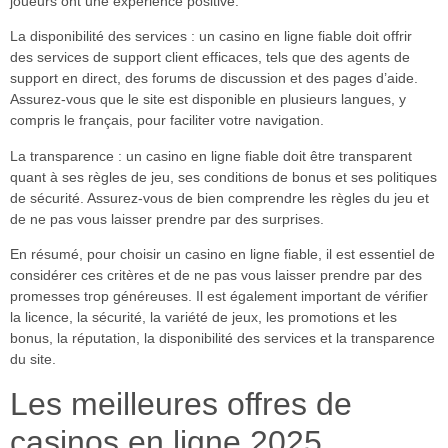
joueurs ont une expérience positive.
La disponibilité des services : un casino en ligne fiable doit offrir
des services de support client efficaces, tels que des agents de
support en direct, des forums de discussion et des pages d’aide.
Assurez-vous que le site est disponible en plusieurs langues, y
compris le français, pour faciliter votre navigation.
La transparence : un casino en ligne fiable doit être transparent
quant à ses règles de jeu, ses conditions de bonus et ses politiques
de sécurité. Assurez-vous de bien comprendre les règles du jeu et
de ne pas vous laisser prendre par des surprises.
En résumé, pour choisir un casino en ligne fiable, il est essentiel de
considérer ces critères et de ne pas vous laisser prendre par des
promesses trop généreuses. Il est également important de vérifier
la licence, la sécurité, la variété de jeux, les promotions et les
bonus, la réputation, la disponibilité des services et la transparence
du site.
Les meilleures offres de
casinos en ligne 2025