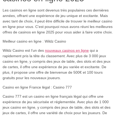
Les casinos en ligne sont devenus très populaires ces dernières
années, offrant une expérience de jeu unique et excitante. Mais
avec tant de choix, il peut être difficile de trouver le meilleur casino
en ligne pour vous. C’est pourquoi nous avons réuni les meilleures
offres de casinos en ligne 2025 pour vous aider à faire votre choix.
Meilleur casino en ligne : Wildz Casino
Wildz Casino est l’un des
nouveaux casinos en ligne
qui a
rapidement pris la tête du classement. Avec plus de 3 000 jeux
casino en ligne, y compris des jeux de table, des slots et des jeux
de cartes, il offre une expérience de jeu variée et excitante. De
plus, il propose une offre de bienvenue de 500€ et 100 tours
gratuits pour les nouveaux joueurs.
Casino en ligne France lègal : Casino 777
Casino 777 est un casino en ligne français lègal qui offre une
expérience de jeu sécurisée et réglementée. Avec plus de 1 000
jeux casino en ligne, y compris des jeux de table, des slots et des
jeux de cartes, il offre une variété de choix pour les joueurs. De