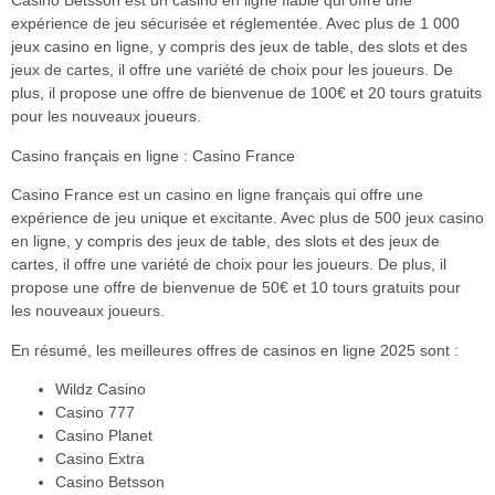
Casino Betsson est un casino en ligne fiable qui offre une
expérience de jeu sécurisée et réglementée. Avec plus de 1 000
jeux casino en ligne, y compris des jeux de table, des slots et des
jeux de cartes, il offre une variété de choix pour les joueurs. De
plus, il propose une offre de bienvenue de 100€ et 20 tours gratuits
pour les nouveaux joueurs.
Casino français en ligne : Casino France
Casino France est un casino en ligne français qui offre une
expérience de jeu unique et excitante. Avec plus de 500 jeux casino
en ligne, y compris des jeux de table, des slots et des jeux de
cartes, il offre une variété de choix pour les joueurs. De plus, il
propose une offre de bienvenue de 50€ et 10 tours gratuits pour
les nouveaux joueurs.
En résumé, les meilleures offres de casinos en ligne 2025 sont :
Wildz Casino
Casino 777
Casino Planet
Casino Extra
Casino Betsson