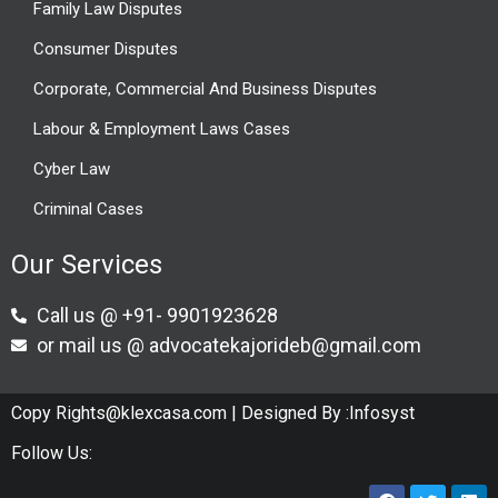
Family Law Disputes
Consumer Disputes
Corporate, Commercial And Business Disputes
Labour & Employment Laws Cases
Cyber Law
Criminal Cases
Our Services
Call us @ +91- 9901923628
or mail us @ advocatekajorideb@gmail.com
Copy Rights@klexcasa.com |
Designed By :Infosyst
Follow Us: