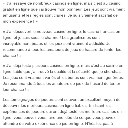
« J’ai essayé de nombreux casinos en ligne, mais c’est au casino
gratuit en ligne que j’ai trouvé mon bonheur. Les jeux sont vraiment
amusants et les règles sont claires. Je suis vraiment satisfait de
mon expérience ! »
« J’ai découvert le nouveau casino en ligne, le casino francais en
ligne, et je suis sous le charme ! Les graphismes sont
incroyablement beaux et les jeux sont vraiment addictifs. Je
recommande à tous les amateurs de jeux de hasard de tenter leur
chance ! »
« J’ai déjà testé plusieurs casinos en ligne, mais c’est au casino en
ligne fiable que j’ai trouvé la qualité et la sécurité que je cherchais.
Les jeux sont vraiment variés et les bonus sont vraiment généreux.
Je recommande à tous les amateurs de jeux de hasard de tenter
leur chance ! »
Les témoignages de joueurs sont souvent un excellent moyen de
découvrir les meilleurs casinos en ligne fiables. En lisant les
expériences de joueurs qui ont déjà testé les meilleurs casinos en
ligne, vous pouvez vous faire une idée de ce que vous pouvez
attendre de votre expérience de jeu en ligne. N’hésitez pas à