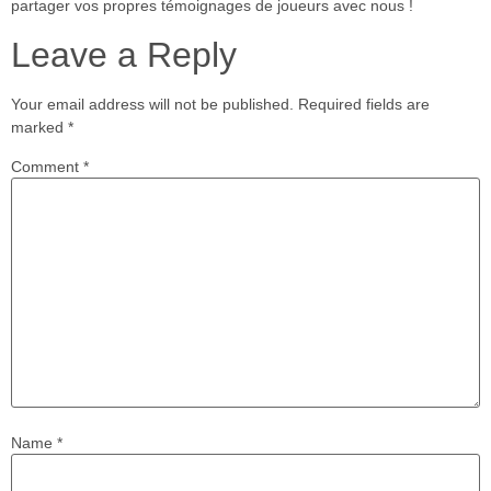
partager vos propres témoignages de joueurs avec nous !
Leave a Reply
Your email address will not be published.
Required fields are
marked
*
Comment
*
Name
*