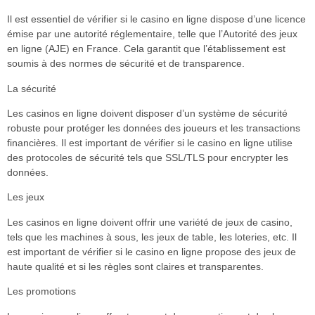
Il est essentiel de vérifier si le casino en ligne dispose d’une licence
émise par une autorité réglementaire, telle que l’Autorité des jeux
en ligne (AJE) en France. Cela garantit que l’établissement est
soumis à des normes de sécurité et de transparence.
La sécurité
Les casinos en ligne doivent disposer d’un système de sécurité
robuste pour protéger les données des joueurs et les transactions
financières. Il est important de vérifier si le casino en ligne utilise
des protocoles de sécurité tels que SSL/TLS pour encrypter les
données.
Les jeux
Les casinos en ligne doivent offrir une variété de jeux de casino,
tels que les machines à sous, les jeux de table, les loteries, etc. Il
est important de vérifier si le casino en ligne propose des jeux de
haute qualité et si les règles sont claires et transparentes.
Les promotions