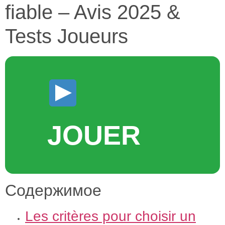
fiable – Avis 2025 &
Tests Joueurs
JOUER
Содержимое
Les critères pour choisir un