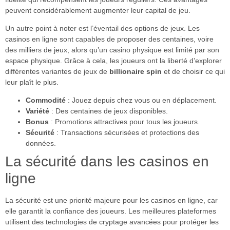
peuvent considérablement augmenter leur capital de jeu.
Un autre point à noter est l’éventail des options de jeux. Les
casinos en ligne sont capables de proposer des centaines, voire
des milliers de jeux, alors qu’un casino physique est limité par son
espace physique. Grâce à cela, les joueurs ont la liberté d’explorer
différentes variantes de jeux de
billionaire spin
et de choisir ce qui
leur plaît le plus.
Commodité
: Jouez depuis chez vous ou en déplacement.
Variété
: Des centaines de jeux disponibles.
Bonus
: Promotions attractives pour tous les joueurs.
Sécurité
: Transactions sécurisées et protections des
données.
La sécurité dans les casinos en
ligne
La sécurité est une priorité majeure pour les casinos en ligne, car
elle garantit la confiance des joueurs. Les meilleures plateformes
utilisent des technologies de cryptage avancées pour protéger les