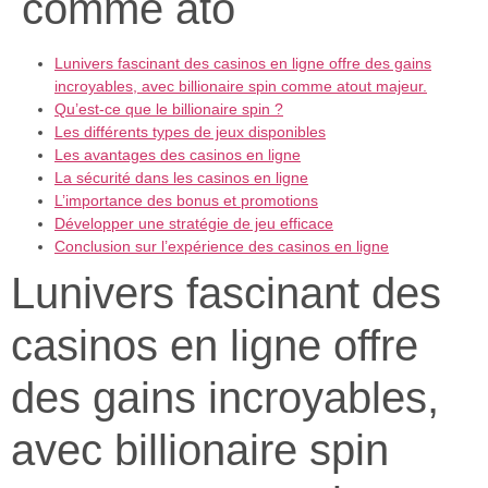
comme ato
Lunivers fascinant des casinos en ligne offre des gains
incroyables, avec billionaire spin comme atout majeur.
Qu’est-ce que le billionaire spin ?
Les différents types de jeux disponibles
Les avantages des casinos en ligne
La sécurité dans les casinos en ligne
L’importance des bonus et promotions
Développer une stratégie de jeu efficace
Conclusion sur l’expérience des casinos en ligne
Lunivers fascinant des
casinos en ligne offre
des gains incroyables,
avec billionaire spin