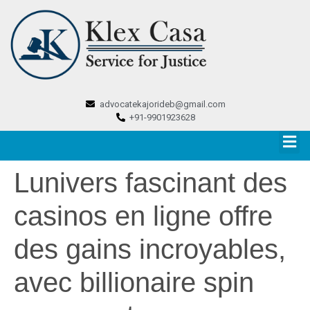
advocatekajorideb@gmail.com
+91-9901923628
Lunivers fascinant des
casinos en ligne offre
des gains incroyables,
avec billionaire spin