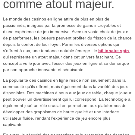
comme atout majeur.
Le monde des casinos en ligne attire de plus en plus de
passionnés, intrigués par la promesse de gains incroyables et
d’une expérience de jeu immersive. Avec un vaste choix de jeux et
de plateformes, les joueurs peuvent profiter du frisson de la chance
depuis le confort de leur foyer. Parmi les diverses options qui
s’offrent à eux, une tendance notable émerge : le
billionaire spin
,
qui représente un atout majeur dans cet univers fascinant. Ce
concept a vu le jour avec l’essor des jeux en ligne et se démarque
par son approche innovante et séduisante.
La popularité des casinos en ligne réside non seulement dans la
commodité qu’ils offrent, mais également dans la variété des jeux
disponibles. Des machines à sous aux jeux de table, chaque joueur
peut trouver un divertissement qui lui correspond. La technologie a
également joué un rôle crucial en permettant aux plateformes de
développer des graphismes de haute qualité et une interface
utilisateur fluide, rendant l’expérience de jeu encore plus
captivante.