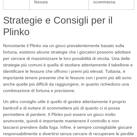
fessura.
scommessa.
Strategie e Consigli per il
Plinko
Nonostante il Plinko sia un gioco prevalentemente basato sulla
fortuna, esistono alcune strategie che i giocatori possono adottare
per cercare di massimizzare le loro possibilità di vincita. Una delle
strategie più comuni è quella di studiare attentamente il tabellone e
identificare le fessure che offrono i premi più elevati. Tuttavia, è
importante tenere presente che le fessure con i premi più alti sono
anche quelle più difficili da raggiungere, in quanto richiedono una
combinazione di fortuna e precisione.
Un altro consiglio utile è quello di gestire attentamente il proprio
bankroll e di evitare di scommettere più di quanto ci si possa
permettere di perdere. Il Plinko può essere un gioco molto
avvincente, quindi è importante mantenere il controllo e non
lasciarsi prendere dalla foga. Infine, è sempre consigliabile giocare
responsabilmente e divertirsi senza cercare di recuperare le perdite