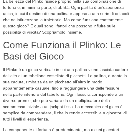
La bellezza del Plinko risiede proprio nella sua combinazione di
fortuna e, in minima parte, di abilità. Ogni partita è un’esperienza
unica, in cui il destino di una pallina è appeso a una serie di ostacoli
che ne influenzano la traiettoria. Ma come funziona esattamente
questo gioco? E quali sono i fattori che possono influire sulle
possibilità di vincita? Scopriamolo insieme.
Come Funziona il Plinko: Le
Basi del Gioco
Il Plinko è un gioco verticale in cui una pallina viene lasciata cadere
dall’alto di un tabellone costellato di picchetti. La pallina, durante la
sua caduta, rimbalza da un picchetto all’altro in modo
apparentemente casuale, fino a raggiungere una delle fessure
nella parte inferiore del tabellone. Ogni fessura corrisponde a un
diverso premio, che può variare da un moltiplicatore della
scommessa iniziale a un jackpot fisso. La meccanica del gioco è
semplice da comprendere, il che lo rende accessibile a giocatori di
tutti i livelli di esperienza.
La componente di fortuna è predominante, ma alcuni giocatori