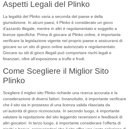
Aspetti Legali del Plinko
La legalità del Plinko varia a seconda del paese e della
giurisdizione. In alcuni paesi, il Plinko è considerato un gioco
d’azzardo illegale, mentre in altri è regolamentato e soggetto a
licenze specifiche. Prima di giocare al Plinko online, è importante
verificare la legislazione vigente nel proprio paese e assicurarsi di
giocare su un sito di gioco online autorizzato e regolamentato.
Giocare su siti di gioco illegali può comportare rischi legali e
finanziari, oltre all’esposizione a truffe e frodi.
Come Scegliere il Miglior Sito
Plinko
Scegliere il miglior sito Plinko richiede una ricerca accurata e la
considerazione di diversi fattori. Innanzitutto, è importante verificare
che il sito sia in possesso di una licenza valida rilasciata da
un’autorità di gioco riconosciuta. In secondo luogo, è importante
valutare la reputazione del sito leggendo recensioni e feedback di
altri giocatori. In terzo luogo, è importante considerare l’offerta di
giochi e bonus, assicurandosi che il sito offra una vasta selezione di