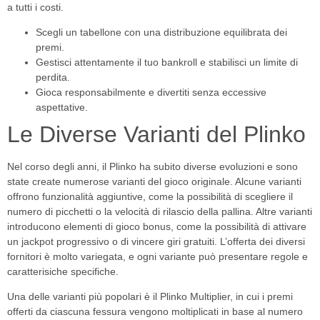
a tutti i costi.
Scegli un tabellone con una distribuzione equilibrata dei
premi.
Gestisci attentamente il tuo bankroll e stabilisci un limite di
perdita.
Gioca responsabilmente e divertiti senza eccessive
aspettative.
Le Diverse Varianti del Plinko
Nel corso degli anni, il Plinko ha subito diverse evoluzioni e sono
state create numerose varianti del gioco originale. Alcune varianti
offrono funzionalità aggiuntive, come la possibilità di scegliere il
numero di picchetti o la velocità di rilascio della pallina. Altre varianti
introducono elementi di gioco bonus, come la possibilità di attivare
un jackpot progressivo o di vincere giri gratuiti. L’offerta dei diversi
fornitori è molto variegata, e ogni variante può presentare regole e
caratterisiche specifiche.
Una delle varianti più popolari è il Plinko Multiplier, in cui i premi
offerti da ciascuna fessura vengono moltiplicati in base al numero