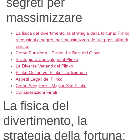
segreti per
massimizzare
La fisica del divertimento, la strategia della fortuna: Plinko
recensioni e segreti per massimizzare le tue possibilità di
vincita.
Come Funziona il Plinko: Le Basi del Gioco
Strategie e Consigli per il Plinko
Le Diverse Varianti del Plinko
Plinko Online vs. Plinko Tradizionale
Aspetti Legali del Plinko
Come Scegliere il Miglior Sito Plinko
Considerazioni Finali
La fisica del
divertimento, la
strategia della fortuna: