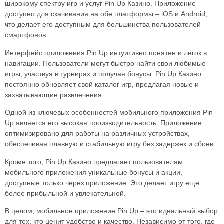
широкому спектру игр и услуг Pin Up Казино. Приложение
доступно для скачивания на обе платформы – iOS и Android,
что делает его доступным для большинства пользователей
смартфонов.
Интерфейс приложения Pin Up интуитивно понятен и легок в
навигации. Пользователи могут быстро найти свои любимые
игры, участвуя в турнирах и получая бонусы. Pin Up Казино
постоянно обновляет свой каталог игр, предлагая новые и
захватывающие развлечения.
Одной из ключевых особенностей мобильного приложения Pin
Up является его высокая производительность. Приложение
оптимизировано для работы на различных устройствах,
обеспечивая плавную и стабильную игру без задержек и сбоев.
Кроме того, Pin Up Казино предлагает пользователям
мобильного приложения уникальные бонусы и акции,
доступные только через приложение. Это делает игру еще
более прибыльной и увлекательной.
В целом, мобильное приложение Pin Up – это идеальный выбор
для тех, кто ценит удобство и качество. Независимо от того, где