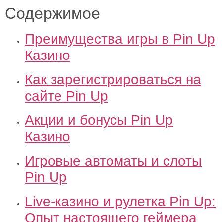
Содержимое
Преимущества игры в Pin Up
Казино
Как зарегистрироваться на
сайте Pin Up
Акции и бонусы Pin Up
Казино
Игровые автоматы и слоты
Pin Up
Live-казино и рулетка Pin Up:
Опыт настоящего геймера