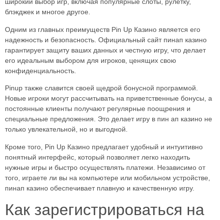
широкий выбор игр, включая популярные слоты, рулетку,
блэкджек и многое другое.
Одним из главных преимуществ Pin Up Казино является его
надежность и безопасность. Официальный сайт пинап казино
гарантирует защиту ваших данных и честную игру, что делает
его идеальным выбором для игроков, ценящих свою
конфиденциальность.
Pinup также славится своей щедрой бонусной программой.
Новые игроки могут рассчитывать на приветственные бонусы, а
постоянные клиенты получают регулярные поощрения и
специальные предложения. Это делает игру в пин ап казино не
только увлекательной, но и выгодной.
Кроме того, Pin Up Казино предлагает удобный и интуитивно
понятный интерфейс, который позволяет легко находить
нужные игры и быстро осуществлять платежи. Независимо от
того, играете ли вы на компьютере или мобильном устройстве,
пинап казино обеспечивает плавную и качественную игру.
Как зарегистрироваться на