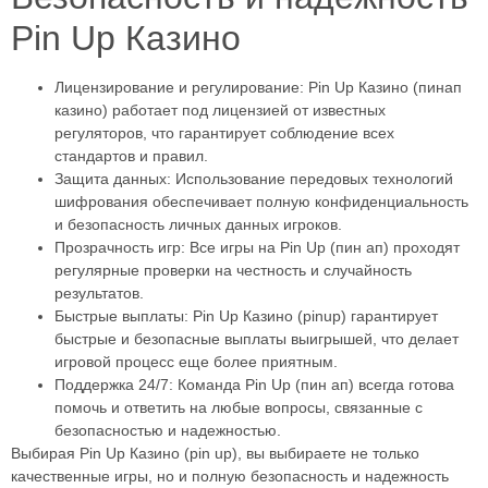
Pin Up Казино
Лицензирование и регулирование: Pin Up Казино (пинап
казино) работает под лицензией от известных
регуляторов, что гарантирует соблюдение всех
стандартов и правил.
Защита данных: Использование передовых технологий
шифрования обеспечивает полную конфиденциальность
и безопасность личных данных игроков.
Прозрачность игр: Все игры на Pin Up (пин ап) проходят
регулярные проверки на честность и случайность
результатов.
Быстрые выплаты: Pin Up Казино (pinup) гарантирует
быстрые и безопасные выплаты выигрышей, что делает
игровой процесс еще более приятным.
Поддержка 24/7: Команда Pin Up (пин ап) всегда готова
помочь и ответить на любые вопросы, связанные с
безопасностью и надежностью.
Выбирая Pin Up Казино (pin up), вы выбираете не только
качественные игры, но и полную безопасность и надежность