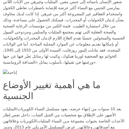
شعور الإنسان بانتمائه إلى جنس معين. المثليات وغيرهن من الإناث اللاتي
يمارسن الجنس مع النساء أكثر عرضة للإصابة باضطراب تعاطي الكحول
واستخدام العقاقير غير المشروعة أكثر من غيرهن. إذا كانت لديك مخاوف
بشأن إدمان الكحوليات أو المخدرات، فيمكنك الحصول على مساعدة، وذلك
من خلال استشارة الطبيب. فثمة الكثير من مؤسسات الرعاية الصحية
والصحة العقلية التي تهتم بمجتمع المثليات والمثليين ومزدوجي الميول
الجنسية والمتحولين جنسيًا تقدم العلاج اللازم لإدمان المخدرات والكحوليات،
أو بإمكانها تقديم معلومات عن الموارد المحلية المتاحة. أما في الولايات
المتحدة، فقد تبادلت إلينور روزفلت، السيدة الأولى من 1933 إلى 1945،
الخواتم مع الصحفية لورينا هيكوك، وكتبت لها رسائل تعبّر فيها عن حبها
ورغبتها في تقبيلها، بأسلوب يماثل «الصداقة الرومانسية».
ما هي أهمية تغيير الأوضاع
الجنسية
بعد 10 سنوات من إنتهاء عرضه، يعود مسلسل النساء الكويريات/المثليات
الأشهر على الإطلاق مع شخصيات من الجيل الشاب، داخل نفس إطار
الأحداث الخاصة بحيوات مجموعة مـن النساء المثليات/الكويريات وعلاقاتهن
مع أصدقائهن وعائلاتهن. عرض المسلسل الأمريكي عام 2013، وتدور