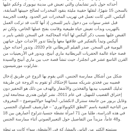
أحداثه حول بايبر تشابمان والتي تعيش في مدينة نيويورك وحُكم عليها
بالسجن 15 شهرًا، لنقلها حقيبة مليئة بنقود المخدرات لصالح حبيبتها السابقة،
أليكس، التي كانت تعمل في تهريب المخدرات عبر الحدود. وقعت الجريمة
قبل عشر سنوات من دخول بايبر للسجن إذ أنها كانت قد تركت العمل
بالتهريب وبدأت تعيش حياة طبيعية وقامت بفتح عملها الخاص، ولكن تم
القبض عليها بسبب ذكر أليكس لها أثناء المحاكمة. في السجن تلتقي بايبر بـ
أليكس وتبدأ بالتفكير في علاقتها معها وأيضًا تدور الآحداث حول حياتهن
اليومية في السجن. صدر الفيلم البريطاني عام 2020، وتدور أحداثه حول
قصة حياة عالمة الحفريات البريطانية ماري أنينج، ويدور في الأربعينيات من
القرن التاسع عشر في انجلترا، حيث تنشأ قصة حب بين ماري أنينج والسيدة
شارلوت مورشيسون.
شكل من أشكال ممارسة الجنس، التي يقوم بها الزوج عن طريق إدخال
قضيبه بين فخذي شريكه مسببا الإحتكاك أو تقوم به الزوجة عن طريقة
تدليك القضيب بيديها والفخذين والأشفار والهدف من ذلك هو التحفيز دون
إختراق القضيب للمهبل. في عام 2011، نشر كولين هندري منجامعة ليدز
وغايل بريور من جامعة سنترال لانكشاير، أبحاثهما حولالموضوع – المعروف
من الناحية التقنية باسم “النطق الكوبولاتوري” – فيأرشيف السلوك الجنسي.
في هذه الدراسة، طلبا من 71 امرأة نشطة جنسيا،تتراوح أعمارهن بين 18
و48 عاماً، مزيداً من التفاصيل حول التعبيرالصوتي أثناء ممارسة الجنس.
يستمتع الكثير من الناس بالمشاركة في الأنشطة، سواء كانت مرتبطة