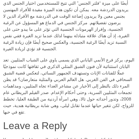
أيضًا على ميزة “فلتر الجنس” التي تتيح للمستخدمين اختيار الجنس الذي
يريدون الدردشة معه. يمكن أن تكون هذه الميزة مفيدة للأفراد المهتمين
بجنس معين ولا يريدون إضاعة الوقت في الدردشة مع الأفراد الذين لا
يرضون تفضيلاتهم. مركز الجنس في الدماغ هو المسؤول عن الرغبة
الجنسية، وإفراز الهرمونات الجنسية التي تؤثر على ما يبدو حتى على
الغيرة، إذ أن هناك علاقة متبادلة بينهما لذلك عندما تزيد الغيرة ففي نفس
النسبة تزيد أيضًا الرغبة الجنسية، والعكس صحيح أيضًا فإن زيادة الرغبة
الجنسية قد تؤدي لزيادة الغيرة.
اليوم، يركز فرع الأنمي الياباني الذي يسمى ياوي على الشباب المثليين. تعد
اليابان استثنائية لأن فنون الشبق المثلي الذكري في ثقافتها كانت نموذجيًا
عملًا للفنانات الإناث وتستهدف الجمهور النسائي، لتعكس قضية الشبق
السحاقي في الفن الغربي. هل العالم العربي والمثلية متعارضان؟ قد يظن
المرء ذلك بالنظر إلى الأخبار عن مشاعر العداء تجاه المثليين، ومداهمات
تجمعات المثليين السرية، وحتى أحكام الإعدام. صدر الفيلم البريطاني عام
2008، وتدور أحداثه حول تالا، وهي امرأة أردنية من الطبقة العليا، تخطط
للزواج، لكن تتغير حياتها عندما تقابل ليلى، وهي شابة بريطانية هندية، حيث
تقع في حبها.
Leave a Reply