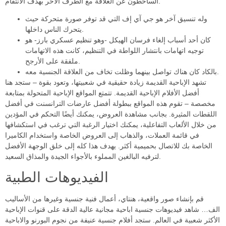
الساخطون عن العلاقة مع الطرف الآخر بهدف الانتقام.
وله تنسيق آخر هو جي آي إف التي قد توفر صورة متحركة حيث
يتحرك الناس داخلها.
كان أحد أسباب إلغاء فرسان الهيكل -وهو تنظيم عسكري بارز- هو
توجيه اتهامات بانتشار اللواطة في التنظيم، كانت هذه الاتهامات
ملفقة على الأرجح.
بالكاد كان هناك تواصل بينهما وظلت تخاف من العلاقة الجنسية معه.
تشهد الإباحية القديمة زيادة حقيقية في شعبيتها، وتعود بقوة – ستجد هنا
أفضل الأفلام الإباحية القديمة. تتمتع المواقع الإباحية المتحولة بمتابعة
مخصصة – تقوم هذه المواقع ببطولة أفضل عارضات الترانسنت في أفضل
اللقطات المثيرة. بجانب مشاهدة العروض، يمكنك أيضًا التحكم في المؤدين
من خلال الألعاب التفاعلية، يمكنك اختيار الرغبة التي ترغب في استكشافها
في قائمة العملات، والذهاب إلى العروض الخاصة واستخدام الكاميرا
الخاصة بك للاتصال بحميمية أكثر. يهدف هذا كله إلى خلق الوجهة الأفضل
لترفيه البالغين المملوء بالأجواء الجيدة والمذاق السعيد.
الفيديوهات الطبية
قم بإنشاء صور واقعية، هنتاي، أعمال فنية جنسية وغيرها من الأساليب
الف… شاهد فيديوهات جنسية اباحية مجانية عالية الدقة على قنوات الإباحية
الأكثر شعبية في العالم. ستجد أفلام جنسية عنيفة من نجوم البورنو والاباحية