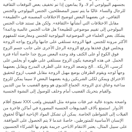
بجنسهم البيولوجي أم لا، ولا يمانعون إذا تم تخفيف بعض التوقعات الثقافية
للرجال والنساء. غالبًا ما يتم تمييز المصطلحين، الجنس البيولوجي والجنس
الثقافي، عن بعضهما البعض لتوضيح الاختلافات المضمنة في «الطبيعة»
مقابل الاختلافات التي أنشأتها «الثقافة». ولكن هل تستند فئات الجنس
البيولوجي إلى تقييم موضوعي للطبيعة؟ هل فئات الجنس عالمية ودائمة؟
يشكك بعض العلماء في الموضوعية البيولوجية للجنس ومعارضته للمفهوم
الأكثر مرونة للجنس. فيها الزوجة تستلقي على جانبها والزوج يواجه الزوجة
ويجلس فوق فخذها وترفع الزوجة الرجل الأخرى على جانب جسم الزوج
فوق الكوع أو على الكتف وقد وجده البعض مريح جدا خاصة أثناء فترة
الحمل. في هذه الوضعية يكون الزوج مستلقي على ظهره أو يجلس على
كرسي، الأريكة…الخ وتصعد الزوجة على الطرف المدرج ويقابل بعضهما
وجهاً لوجه ويقوم الطرفان بوضع مهبل الزوجة مقابل قضيب ازوج لتحقيق
الاختراق ويمكن لكلى الشريكين رؤية بعضهما البعض لا سيما يمكن للزوج
مداعبة وعناق ثدي الزوجة. الجماع الثديوي هو وضع القضيب ما بين الثديين
والقيام بتحريك القضيب أمام وخلف للوصول إلى النشوة الجنسية.
تصفح أفلام XXX واضحة بجودة عالية عبر فئات متنوعة مثل الفيتيش ولعب
الأدوار. استمتع بآلاف الفيديوهات الجنسية المصورة في أماكن فاخرة من
الفيلات إلى الشواطئ الخاصة. يمكن أن تشكل المواد الإباحية انتهاكًا لحقوق
الإنسان الأساسية للمتورطين، خاصةً عندما لا يتم الحصول على الموافقة.
على سبيل المثال، يعتبر الانتقام الاباحي جريمة يقوم بها الشركاء الجنسيون