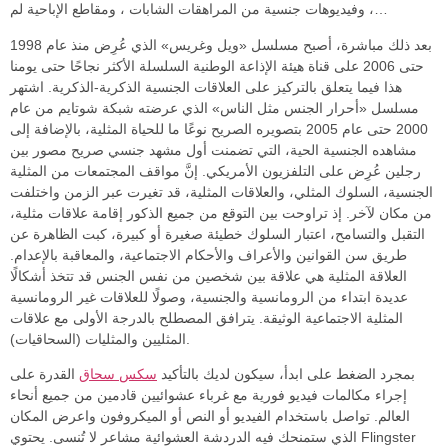
، وفيديوهات جنسية من المراهقات الشابات ، ومقاطع الإباحية لم…
بعد ذلك مباشرة، أصبح مسلسل «ويل وغريس» الذي عُرِض منذ عام 1998
حتى 2006 على قناة هيئة الإذاعة الوطنية السلسلة الأكثر نجاحًا حتى يومنا
هذا فيما يتعلق بالتركيز على العلاقات الجنسية الذكرية-الذكرية. اشتهر
مسلسل «أحرار الجنس مثل الناس» الذي عرضته شبكة شوتايم من عام
2000 حتى عام 2005 بتصويره الصريح نوعًا ما للحياة المثلية، بالإضافة إلى
مشاهده الجنسية الحية، التي تضمنت أول مشهد جنسي صريح مصور بين
رجلين عُرِض على التلفزيون الأمريكي. إنَّ مواقف المجتمعات من المثلية
الجنسية، السلوك المثلي، والعلاقات المثلية، قد تغيرت عبر الزمن واختلفت
من مكان لآخر. إذ تراوحت بين التوقع من جميع الذكور إقامة علاقات مثلية،
التقبل والتسامح، اعتبار السلوك خطيئة صغيرة أو كبيرة، كبت الظاهرة عن
طريق سن القوانين والأعراف والأحكام الاجتماعية، والمعاقبة بالإعدام.
العلاقة المثلية هي علاقة بين شخصين من نفس الجنس قد تتخذ أشكالًا
عديدة ابتداء من الرومانسية والجنسية، وصولًا للعلاقات غير الرومانسية
المثلية الاجتماعية الوثيقة. يترافق المصطلح بالدرجة الأولى مع علاقات
المثليين والمثليات (السحاقيات).
بمجرد الضغط على ابدأ، سيكون لديك بالتأكيد
سكس سحاق
القدرة على
إجراء مكالمات فيديو فورية مع غرباء عشوائيين قادمين من جميع أنحاء
العالم. تواصل باستخدام الفيديو أو النص أو الميكروفون واعرض المكان
الذي ستمنحك فيه الدردشة العشوائية مشاعر لا تُنسى. يحتوي Flingster