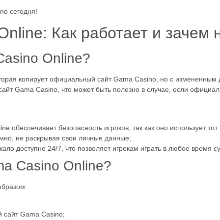
no сегодня!
nline: Как работает и зачем 
asino Online?
оторая копирует официальный сайт Gama Casino, но с измененным 
сайт Gama Casino, что может быть полезно в случае, если официал
ne обеспечивает безопасность игроков, так как оно использует тот
имно, не раскрывая свои личные данные;
ало доступно 24/7, что позволяет игрокам играть в любое время су
a Casino Online?
образом:
 сайт Gama Casino;