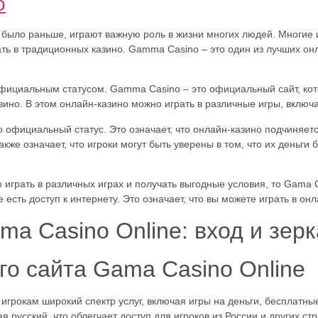
o
 было раньше, играют важную роль в жизни многих людей. Многие и
ать в традиционных казино. Gamma Casino – это один из лучших о
официальным статусом. Gamma Casino – это официальный сайт, кот
ино. В этом онлайн-казино можно играть в различные игры, включая
о официальный статус. Это означает, что онлайн-казино подчиняет
также означает, что игроки могут быть уверены в том, что их деньг
 играть в различных играх и получать выгодные условия, то Gama C
 есть доступ к интернету. Это означает, что вы можете играть в онл
a Casino Online: вход и зер
о сайта Gama Casino Online
грокам широкий спектр услуг, включая игры на деньги, бесплатны
я русский, что облегчает доступ для игроков из России и других стр