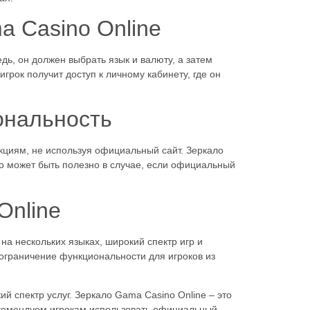
a Casino Online
ь, он должен выбрать язык и валюту, а затем
рок получит доступ к личному кабинету, где он
ональность
нкциям, не используя официальный сайт. Зеркало
ло может быть полезно в случае, если официальный
Online
а нескольких языках, широкий спектр игр и
 ограничение функциональности для игроков из
 спектр услуг. Зеркало Gama Casino Online – это
екомендуем игрокам использовать официальный