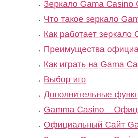
Зеркало Gama Casino O
Что такое зеркало Gam
Как работает зеркало 
Преимущества официа
Как играть на Gama Ca
Выбор игр
Дополнительные функ
Gamma Casino – Офиц
Официальный Сайт G