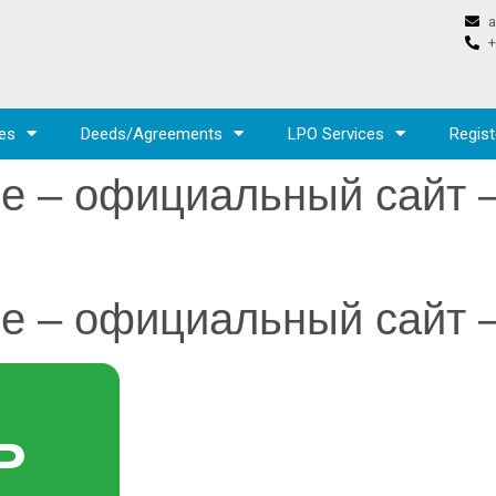
ces
Deeds/Agreements
LPO Services
Regist
e – официальный сайт –
e – официальный сайт –
Ь