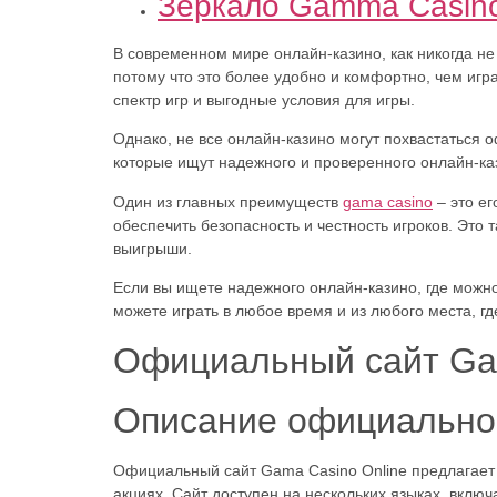
Зеркало Gamma Casin
В современном мире онлайн-казино, как никогда не
потому что это более удобно и комфортно, чем игр
спектр игр и выгодные условия для игры.
Однако, не все онлайн-казино могут похвастаться 
которые ищут надежного и проверенного онлайн-каз
Один из главных преимуществ
gama casino
– это ег
обеспечить безопасность и честность игроков. Это 
выигрыши.
Если вы ищете надежного онлайн-казино, где можно
можете играть в любое время и из любого места, где
Официальный сайт Gam
Описание официальног
Официальный сайт Gama Casino Online предлагает и
акциях. Сайт доступен на нескольких языках, включа