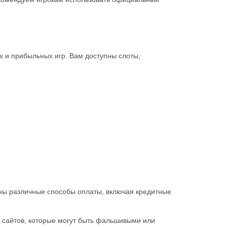
х и прибыльных игр. Вам доступны слоты,
упны различные способы оплаты, включая кредитные
х сайтов, которые могут быть фальшивыми или