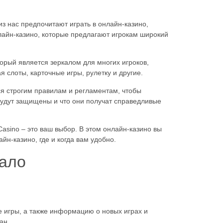
з нас предпочитают играть в онлайн-казино,
нлайн-казино, которые предлагают игрокам широкий
орый является зеркалом для многих игроков,
 слоты, карточные игры, рулетку и другие.
ся строгим правилам и регламентам, чтобы
и будут защищены и что они получат справедливые
asino – это ваш выбор. В этом онлайн-казино вы
айн-казино, где и когда вам удобно.
кало
е игры, а также информацию о новых играх и
ан.