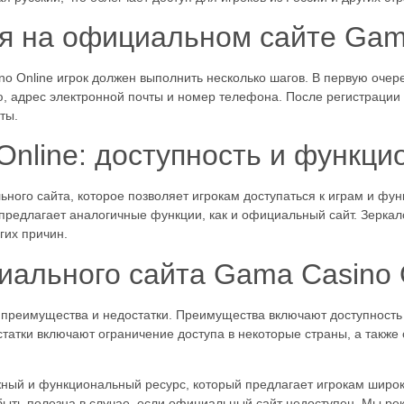
ся на официальном сайте Gam
 Online игрок должен выполнить несколько шагов. В первую очеред
 адрес электронной почты и номер телефона. После регистрации иг
ты.
Online: доступность и функци
ьного сайта, которое позволяет игрокам доступаться к играм и фу
и предлагает аналогичные функции, как и официальный сайт. Зерка
гих причин.
ального сайта Gama Casino 
преимущества и недостатки. Преимущества включают доступность н
статки включают ограничение доступа в некоторые страны, а также
ый и функциональный ресурс, который предлагает игрокам широкий
быть полезна в случае, если официальный сайт недоступен. Мы р