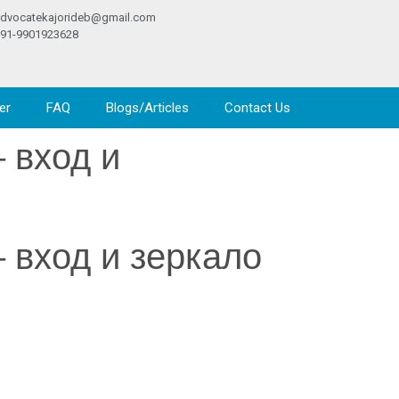
advocatekajorideb@gmail.com
+91-9901923628
er
FAQ
Blogs/Articles
Contact Us
 вход и
 вход и зеркало