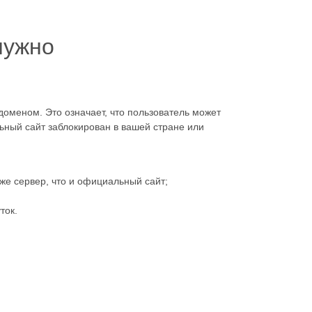
нужно
доменом. Это означает, что пользователь может
ьный сайт заблокирован в вашей стране или
 же сервер, что и официальный сайт;
ток.