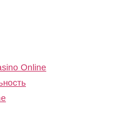
sino Online
ьность
ne