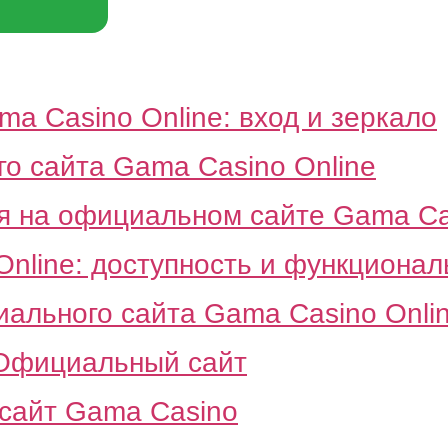
 Casino Online: вход и зеркало
о сайта Gama Casino Online
я на официальном сайте Gama Ca
nline: доступность и функционал
ального сайта Gama Casino Onli
 Официальный сайт
сайт Gama Casino