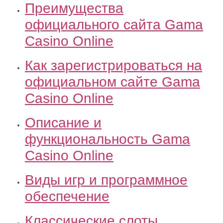
Преимущества
официального сайта Gama
Casino Online
Как зарегистрироваться на
официальном сайте Gama
Casino Online
Описание и
функциональность Gama
Casino Online
Виды игр и программное
обеспечение
Классические слоты