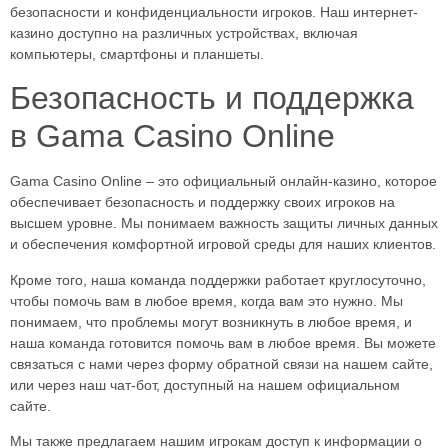
безопасности и конфиденциальности игроков. Наш интернет-
казино доступно на различных устройствах, включая
компьютеры, смартфоны и планшеты.
Безопасность и поддержка
в Gama Casino Online
Gama Casino Online – это официальный онлайн-казино, которое
обеспечивает безопасность и поддержку своих игроков на
высшем уровне. Мы понимаем важность защиты личных данных
и обеспечения комфортной игровой среды для наших клиентов.
Кроме того, наша команда поддержки работает круглосуточно,
чтобы помочь вам в любое время, когда вам это нужно. Мы
понимаем, что проблемы могут возникнуть в любое время, и
наша команда готовится помочь вам в любое время. Вы можете
связаться с нами через форму обратной связи на нашем сайте,
или через наш чат-бот, доступный на нашем официальном
сайте.
Мы также предлагаем нашим игрокам доступ к информации о