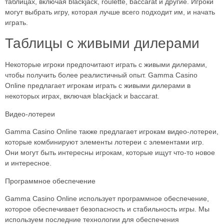
таблицах, включая blackjack, roulette, baccarat и другие. Игроки
могут выбрать игру, которая лучше всего подходит им, и начать
играть.
Таблицы с живыми дилерами
Некоторые игроки предпочитают играть с живыми дилерами,
чтобы получить более реалистичный опыт. Gamma Casino
Online предлагает игрокам играть с живыми дилерами в
некоторых играх, включая blackjack и baccarat.
Видео-лотереи
Gamma Casino Online также предлагает игрокам видео-лотереи,
которые комбинируют элементы лотереи с элементами игр.
Они могут быть интересны игрокам, которые ищут что-то новое
и интересное.
Программное обеспечение
Gamma Casino Online использует программное обеспечение,
которое обеспечивает безопасность и стабильность игры. Мы
используем последние технологии для обеспечения