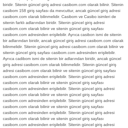
biridir. Sitenin güncel giriş adresi casibom.com olarak bilinir. Sitenin
casibom 158 giriş sayfası da mevcuttur, ancak güncel giriş adresi
casibom.com olarak bilinmelidir. Casibom ve Casibo isimleri de
sitenin farklı adlarından biridir. Sitenin güncel giriş adresi
casibom.com olarak bilinir ve sitenin güncel giriş sayfası
casibom.com adresinden erişilebilir. Ayrıca casibon ismi de sitenin
bir adlarından biridir, ancak güncel giriş adresi casibom.com olarak
bilinmelidir. Sitenin güncel giriş adresi casibom.com olarak bilinir ve
sitenin güncel giriş sayfası casibom.com adresinden erişilebilir.
Ayrıca cadibom ismi de sitenin bir adlarından biridir, ancak güncel
giriş adresi casibom.com olarak bilinmelidir. Sitenin güncel giriş
adresi casibom.com olarak bilinir ve sitenin güncel giriş sayfası
casibom.com adresinden erişilebilir. Sitenin güncel giriş adresi
casibom.com olarak bilinir ve sitenin güncel giriş sayfası
casibom.com adresinden erişilebilir. Sitenin güncel giriş adresi
casibom.com olarak bilinir ve sitenin güncel giriş sayfası
casibom.com adresinden erişilebilir. Sitenin güncel giriş adresi
casibom.com olarak bilinir ve sitenin güncel giriş sayfası
casibom.com adresinden erişilebilir. Sitenin güncel giriş adresi
casibom.com olarak bilinir ve sitenin güncel giriş sayfası
casibom.com adresinden erişilebilir. Sitenin güncel giriş adresi