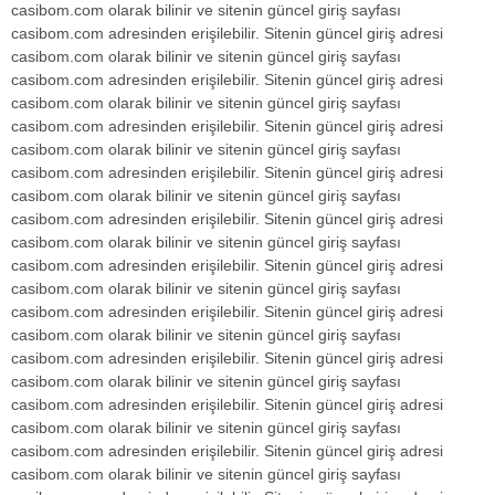
casibom.com olarak bilinir ve sitenin güncel giriş sayfası
casibom.com adresinden erişilebilir. Sitenin güncel giriş adresi
casibom.com olarak bilinir ve sitenin güncel giriş sayfası
casibom.com adresinden erişilebilir. Sitenin güncel giriş adresi
casibom.com olarak bilinir ve sitenin güncel giriş sayfası
casibom.com adresinden erişilebilir. Sitenin güncel giriş adresi
casibom.com olarak bilinir ve sitenin güncel giriş sayfası
casibom.com adresinden erişilebilir. Sitenin güncel giriş adresi
casibom.com olarak bilinir ve sitenin güncel giriş sayfası
casibom.com adresinden erişilebilir. Sitenin güncel giriş adresi
casibom.com olarak bilinir ve sitenin güncel giriş sayfası
casibom.com adresinden erişilebilir. Sitenin güncel giriş adresi
casibom.com olarak bilinir ve sitenin güncel giriş sayfası
casibom.com adresinden erişilebilir. Sitenin güncel giriş adresi
casibom.com olarak bilinir ve sitenin güncel giriş sayfası
casibom.com adresinden erişilebilir. Sitenin güncel giriş adresi
casibom.com olarak bilinir ve sitenin güncel giriş sayfası
casibom.com adresinden erişilebilir. Sitenin güncel giriş adresi
casibom.com olarak bilinir ve sitenin güncel giriş sayfası
casibom.com adresinden erişilebilir. Sitenin güncel giriş adresi
casibom.com olarak bilinir ve sitenin güncel giriş sayfası