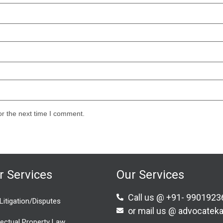
or the next time I comment.
r Services
Our Services
Call us @ +91- 9901923
 Litigation/Disputes
or mail us @ advocatek
llectual Property Law