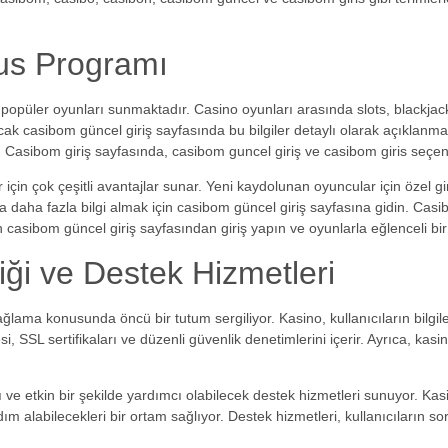
us Programı
ler oyunları sunmaktadır. Casino oyunları arasında slots, blackjack, po
, ancak casibom güncel giriş sayfasında bu bilgiler detaylı olarak açıkla
z. Casibom giriş sayfasında, casibom guncel giriş ve casibom giris seçen
in çok çeşitli avantajlar sunar. Yeni kaydolunan oyuncular için özel gi
daha fazla bilgi almak için casibom güncel giriş sayfasına gidin. Casi
n casibom güncel giriş sayfasından giriş yapın ve oyunlarla eğlenceli b
ği ve Destek Hizmetleri
lama konusunda öncü bir tutum sergiliyor. Kasino, kullanıcıların bilgile
si, SSL sertifikaları ve düzenli güvenlik denetimlerini içerir. Ayrıca, kasi
 ve etkin bir şekilde yardımcı olabilecek destek hizmetleri sunuyor. Kasi
ım alabilecekleri bir ortam sağlıyor. Destek hizmetleri, kullanıcıların so