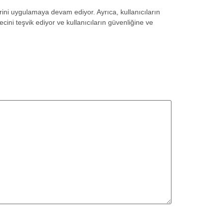
erini uygulamaya devam ediyor. Ayrıca, kullanıcıların
ecini teşvik ediyor ve kullanıcıların güvenliğine ve