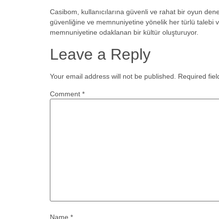
Casibom, kullanıcılarına güvenli ve rahat bir oyun dene
güvenliğine ve memnuniyetine yönelik her türlü talebi ve 
memnuniyetine odaklanan bir kültür oluşturuyor.
Leave a Reply
Your email address will not be published.
Required fie
Comment
*
Name
*