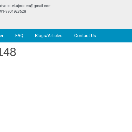
advocatekajorideb@gmail.com
+91-9901923628
er
FAQ
Blogs/Articles
Contact Us
148
ş