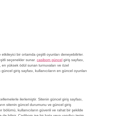
kileyici bir ortamda çeşitli oyunları deneyebilirler.
eşitli seçenekler sunar.
casibom güncel
giriş sayfası,
rı, en yüksek ödül sunan turnuvaları ve özel
 güncel giriş sayfası, kullanıcıların en güncel oyunları
lemelerle ilerlemiştir. Sitenin güncel giriş sayfası,
ıların sitenin güncel durumunu ve güncel giriş
 bölümü, kullanıcıların güvenli ve rahat bir şekilde
e bilinir. Cadibom ise bir hata veya yanıltıcı terim