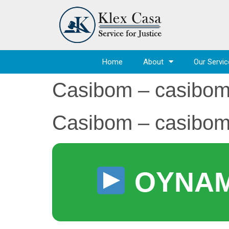
Home
About
Our Servi
Casibom – casibom 
Casibom – casibom 
OYNA