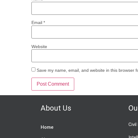
Email
*
Website
Save my name, email, and website in this browser f
About Us
Ou
Civil
Home
Inte