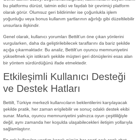
bu platformu dürüst, tatmin edici ve faydalı bir çevrimiçi platform
olarak görür. Olumsuz geri bildirimler ise çoğunlukla işlem
yoğunluğu veya bonus kullanım şartlarının ağırlığı gibi düzeltilebilir
unsurlara ilişkindir.
Genel olarak, kullanıcı yorumları Bettilt’un öne çıkan yönlerini
vurgularken, daha da geliştirilebilecek taraflarını da bariz şekilde
açığa çıkarmaktadır. Bu analiz, Bettilt’un oyuncu memnuniyetini
yükseltmek için istikrarlı şekilde müşteri geri dönüşlerini esas alan
bir yöntem sürdürdüğünü ifade etmektedir.
Etkileşimli Kullanıcı Desteği
ve Destek Hatları
Bettilt, Türkiye merkezli kullanıcıların beklentilerini karşılayacak
şekilde pratik, her zaman erişilebilir ve sonuç odaklı destek ekibi
sunar. Marka, oyuncu memnuniyetini yalnızca oyun çeşitliliğiyle
değil, aynı zamanda her koşulda ulaşabilecekleri iletişim yollarıyla
sağlamlaştırır.
En çok kullanılan yardım kanalı günün her saati açık canlı chat