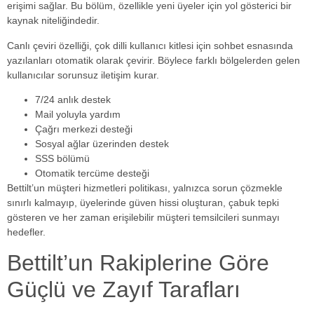
erişimi sağlar. Bu bölüm, özellikle yeni üyeler için yol gösterici bir
kaynak niteliğindedir.
Canlı çeviri özelliği, çok dilli kullanıcı kitlesi için sohbet esnasında
yazılanları otomatik olarak çevirir. Böylece farklı bölgelerden gelen
kullanıcılar sorunsuz iletişim kurar.
7/24 anlık destek
Mail yoluyla yardım
Çağrı merkezi desteği
Sosyal ağlar üzerinden destek
SSS bölümü
Otomatik tercüme desteği
Bettilt’un müşteri hizmetleri politikası, yalnızca sorun çözmekle
sınırlı kalmayıp, üyelerinde güven hissi oluşturan, çabuk tepki
gösteren ve her zaman erişilebilir müşteri temsilcileri sunmayı
hedefler.
Bettilt’un Rakiplerine Göre
Güçlü ve Zayıf Tarafları