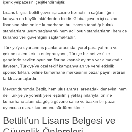
içerik yelpazesini çeşitlendirmiştir.
Lisans bilgisi, Bettilt çevrimiçi casino hizmetinin sağlamlığını
koruyan en büyük faktörlerden biridir. Global çevrim içi casino
lisansına alan online kumarhane, bu lisansın tanıdığı hukuki
standartlara uyum sağlayarak hem adil oyun standartlarını hem de
kullanıcı veri güvenliğini sağlamaktadır.
Türkiye’ye uyarlanmış planlar arasında, yerel para yatırma ve
çekme sistemlerinin entegrasyonu, Türkçe hizmet ve ülke
genelinde sevilen oyun sınıflarına kaynak ayırma yer almaktadır.
İlaveten, Türkiye’ye özel teklif kampanyaları ve yerel etkinlik
sponsorlukları, online kumarhane markasının pazar payını artıran
farklı avantajlardır.
Mevcut durumda Bettilt, hem uluslararası arenadaki deneyimi hem
de Türkiye’ye yönelik yerelleştirilmiş yaklaşımlarıyla, online
kumarhane alanında güçlü güvene sahip ve baskın bir pazar
oyuncusu olarak konumunu sürdürmektedir.
Bettilt’un Lisans Belgesi ve
Güvenlik Önlemleri