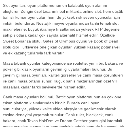
Slot oyunları, oyun platformunun en kalabalık oyun alanını
oluşturur. Zengin özel tasarımlı bol miktarda online slot, hem düşük
bahisli kumar oyuncuları hem de yüksek risk seven oyuncular için
imkân bulundurur. Nostaljik meyve oyunlarından tarihi temalı slot
makinelerine, büyük ikramiye fırsatlarından yüksek RTP değerine
sahip slotlara kadar çok sayıda alternatif hizmet edilir. Özellikle
Sweet Bonanza slotu, Gates of Olympus oyunu ve Book of Dead
slotu gibi Türkiye’de öne çıkan oyunlar, yüksek kazanç potansiyeli
ve ek kazanç turlarıyla fark yaratır.
Masa tabanlı oyunlar kategorisinde ise roulette, yirmi bir, bakara ve
poker gibi klasik oyunların çevrim içi uyarlamaları bulunur. Bu
çevrim içi masa oyunları, kaliteli görseller ve canlı masa görüntüleri
ile canlı masa ortamı sunur. Küçük bahis miktarlarından özel VIP
masalara kadar farklı seviyelerde hizmet edilir.
Canlı masa oyunları bölümü, Bettilt oyun platformunun en çok öne
çıkan platform kısımlarından biridir. Burada canlı oyun
sunucularıyla, yüksek kalite video akışıyla ve gecikmesiz olarak
casino deneyimi yaşamak sunulur. Canlı rulet, blackjack, canlı
bakara, canlı Texas Hold’em ve Dream Catcher şansı gibi interaktif
masa oyunları oyunculara hem topluluk odaklı hem de heyecanlı bir