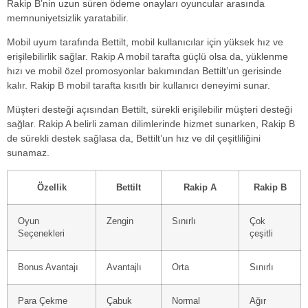
Rakip B’nin uzun süren ödeme onayları oyuncular arasında
memnuniyetsizlik yaratabilir.
Mobil uyum tarafında Bettilt, mobil kullanıcılar için yüksek hız ve
erişilebilirlik sağlar. Rakip A mobil tarafta güçlü olsa da, yüklenme
hızı ve mobil özel promosyonlar bakımından Bettilt’un gerisinde
kalır. Rakip B mobil tarafta kısıtlı bir kullanıcı deneyimi sunar.
Müşteri desteği açısından Bettilt, sürekli erişilebilir müşteri desteği
sağlar. Rakip A belirli zaman dilimlerinde hizmet sunarken, Rakip B
de sürekli destek sağlasa da, Bettilt’un hız ve dil çeşitliliğini
sunamaz.
Özellik
Bettilt
Rakip A
Rakip B
Oyun
Zengin
Sınırlı
Çok
Seçenekleri
çeşitli
Bonus Avantajı
Avantajlı
Orta
Sınırlı
Para Çekme
Çabuk
Normal
Ağır