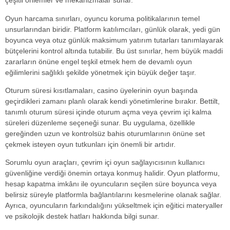
çeşitli önlemler ve mekanizmalar sunar.
Oyun harcama sınırları, oyuncu koruma politikalarının temel
unsurlarından biridir. Platform katılımcıları, günlük olarak, yedi gün
boyunca veya otuz günlük maksimum yatırım tutarları tanımlayarak
bütçelerini kontrol altında tutabilir. Bu üst sınırlar, hem büyük maddi
zararların önüne engel teşkil etmek hem de devamlı oyun
eğilimlerini sağlıklı şekilde yönetmek için büyük değer taşır.
Oturum süresi kısıtlamaları, casino üyelerinin oyun başında
geçirdikleri zamanı planlı olarak kendi yönetimlerine bırakır. Bettilt,
tanımlı oturum süresi içinde oturum açma veya çevrim içi kalma
süreleri düzenleme seçeneği sunar. Bu uygulama, özellikle
gereğinden uzun ve kontrolsüz bahis oturumlarının önüne set
çekmek isteyen oyun tutkunları için önemli bir artıdır.
Sorumlu oyun araçları, çevrim içi oyun sağlayıcısının kullanıcı
güvenliğine verdiği önemin ortaya konmuş halidir. Oyun platformu,
hesap kapatma imkânı ile oyuncuların seçilen süre boyunca veya
belirsiz süreyle platformla bağlantılarını kesmelerine olanak sağlar.
Ayrıca, oyuncuların farkındalığını yükseltmek için eğitici materyaller
ve psikolojik destek hatları hakkında bilgi sunar.