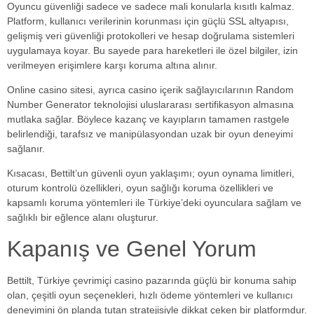
Oyuncu güvenliği sadece ve sadece mali konularla kısıtlı kalmaz.
Platform, kullanıcı verilerinin korunması için güçlü SSL altyapısı,
gelişmiş veri güvenliği protokolleri ve hesap doğrulama sistemleri
uygulamaya koyar. Bu sayede para hareketleri ile özel bilgiler, izin
verilmeyen erişimlere karşı koruma altına alınır.
Online casino sitesi, ayrıca casino içerik sağlayıcılarının Random
Number Generator teknolojisi uluslararası sertifikasyon almasına
mutlaka sağlar. Böylece kazanç ve kayıpların tamamen rastgele
belirlendiği, tarafsız ve manipülasyondan uzak bir oyun deneyimi
sağlanır.
Kısacası, Bettilt’un güvenli oyun yaklaşımı; oyun oynama limitleri,
oturum kontrolü özellikleri, oyun sağlığı koruma özellikleri ve
kapsamlı koruma yöntemleri ile Türkiye’deki oyunculara sağlam ve
sağlıklı bir eğlence alanı oluşturur.
Kapanış ve Genel Yorum
Bettilt, Türkiye çevrimiçi casino pazarında güçlü bir konuma sahip
olan, çeşitli oyun seçenekleri, hızlı ödeme yöntemleri ve kullanıcı
deneyimini ön planda tutan stratejisiyle dikkat çeken bir platformdur.