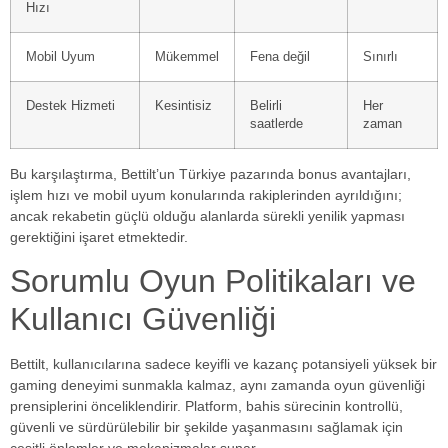
Hızı
Mobil Uyum
Mükemmel
Fena değil
Sınırlı
Destek Hizmeti
Kesintisiz
Belirli
Her
saatlerde
zaman
Bu karşılaştırma, Bettilt’un Türkiye pazarında bonus avantajları,
işlem hızı ve mobil uyum konularında rakiplerinden ayrıldığını;
ancak rekabetin güçlü olduğu alanlarda sürekli yenilik yapması
gerektiğini işaret etmektedir.
Sorumlu Oyun Politikaları ve
Kullanıcı Güvenliği
Bettilt, kullanıcılarına sadece keyifli ve kazanç potansiyeli yüksek bir
gaming deneyimi sunmakla kalmaz, aynı zamanda oyun güvenliği
prensiplerini önceliklendirir. Platform, bahis sürecinin kontrollü,
güvenli ve sürdürülebilir bir şekilde yaşanmasını sağlamak için