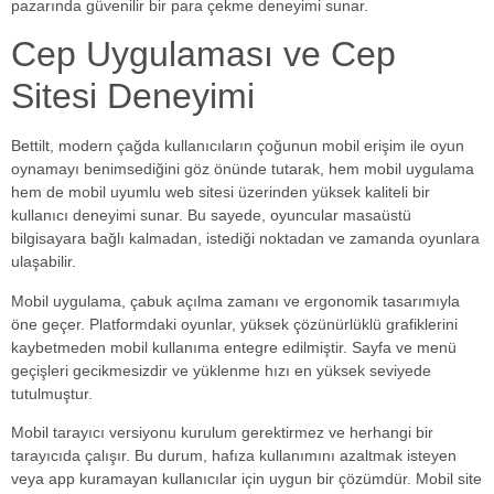
pazarında güvenilir bir para çekme deneyimi sunar.
Cep Uygulaması ve Cep
Sitesi Deneyimi
Bettilt, modern çağda kullanıcıların çoğunun mobil erişim ile oyun
oynamayı benimsediğini göz önünde tutarak, hem mobil uygulama
hem de mobil uyumlu web sitesi üzerinden yüksek kaliteli bir
kullanıcı deneyimi sunar. Bu sayede, oyuncular masaüstü
bilgisayara bağlı kalmadan, istediği noktadan ve zamanda oyunlara
ulaşabilir.
Mobil uygulama, çabuk açılma zamanı ve ergonomik tasarımıyla
öne geçer. Platformdaki oyunlar, yüksek çözünürlüklü grafiklerini
kaybetmeden mobil kullanıma entegre edilmiştir. Sayfa ve menü
geçişleri gecikmesizdir ve yüklenme hızı en yüksek seviyede
tutulmuştur.
Mobil tarayıcı versiyonu kurulum gerektirmez ve herhangi bir
tarayıcıda çalışır. Bu durum, hafıza kullanımını azaltmak isteyen
veya app kuramayan kullanıcılar için uygun bir çözümdür. Mobil site