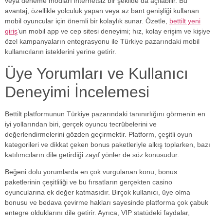
veya deneme modları internetsiz bir şekilde da açılabilir. Bu
avantaj, özellikle yolculuk yapan veya az bant genişliği kullanan
mobil oyuncular için önemli bir kolaylık sunar. Özetle,
bettilt yeni
giriş
’un mobil app ve cep sitesi deneyimi; hız, kolay erişim ve kişiye
özel kampanyaların entegrasyonu ile Türkiye pazarındaki mobil
kullanıcıların isteklerini yerine getirir.
Üye Yorumları ve Kullanıcı
Deneyimi İncelemesi
Bettilt platformunun Türkiye pazarındaki tanınırlığını görmenin en
iyi yollarından biri, gerçek oyuncu tecrübelerini ve
değerlendirmelerini gözden geçirmektir. Platform, çeşitli oyun
kategorileri ve dikkat çeken bonus paketleriyle alkış toplarken, bazı
katılımcıların dile getirdiği zayıf yönler de söz konusudur.
Beğeni dolu yorumlarda en çok vurgulanan konu, bonus
paketlerinin çeşitliliği ve bu fırsatların gerçekten casino
oyuncularına ek değer katmasıdır. Birçok kullanıcı, üye olma
bonusu ve bedava çevirme hakları sayesinde platforma çok çabuk
entegre olduklarını dile getirir. Ayrıca, VIP statüdeki faydalar,