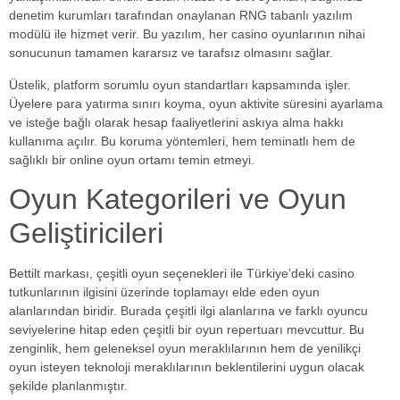
denetim kurumları tarafından onaylanan RNG tabanlı yazılım
modülü ile hizmet verir. Bu yazılım, her casino oyunlarının nihai
sonucunun tamamen kararsız ve tarafsız olmasını sağlar.
Üstelik, platform sorumlu oyun standartları kapsamında işler.
Üyelere para yatırma sınırı koyma, oyun aktivite süresini ayarlama
ve isteğe bağlı olarak hesap faaliyetlerini askıya alma hakkı
kullanıma açılır. Bu koruma yöntemleri, hem teminatlı hem de
sağlıklı bir online oyun ortamı temin etmeyi.
Oyun Kategorileri ve Oyun
Geliştiricileri
Bettilt markası, çeşitli oyun seçenekleri ile Türkiye’deki casino
tutkunlarının ilgisini üzerinde toplamayı elde eden oyun
alanlarından biridir. Burada çeşitli ilgi alanlarına ve farklı oyuncu
seviyelerine hitap eden çeşitli bir oyun repertuarı mevcuttur. Bu
zenginlik, hem geleneksel oyun meraklılarının hem de yenilikçi
oyun isteyen teknoloji meraklılarının beklentilerini uygun olacak
şekilde planlanmıştır.