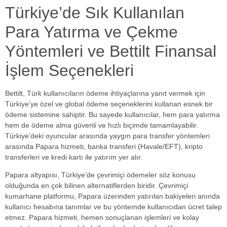
Türkiye’de Sık Kullanılan
Para Yatırma ve Çekme
Yöntemleri ve Bettilt Finansal
İşlem Seçenekleri
Bettilt, Türk kullanıcıların ödeme ihtiyaçlarına yanıt vermek için
Türkiye’ye özel ve global ödeme seçeneklerini kullanan esnek bir
ödeme sistemine sahiptir. Bu sayede kullanıcılar, hem para yatırma
hem de ödeme alma güvenli ve hızlı biçimde tamamlayabilir.
Türkiye’deki oyuncular arasında yaygın para transfer yöntemleri
arasında Papara hizmeti, banka transferi (Havale/EFT), kripto
transferleri ve kredi kartı ile yatırım yer alır.
Papara altyapısı, Türkiye’de çevrimiçi ödemeler söz konusu
olduğunda en çok bilinen alternatiflerden biridir. Çevrimiçi
kumarhane platformu, Papara üzerinden yatırılan bakiyeleri anında
kullanıcı hesabına tanımlar ve bu yöntemde kullanıcıdan ücret talep
etmez. Papara hizmeti, hemen sonuçlanan işlemleri ve kolay