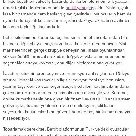
birlikte büyük bir yükseliş kazandı. Bu ilerlemelerin en fark yaratan
örnek teşkil edenlerinden biri de
bettilt yeni giriş
oldu. Sistem, çok
kısa bir zamanda hem başlangıç seviyesindeki oyuncuların hem de
oyunda deneyimli kullanıcıların ilgisini odaklayarak hatırı sayılır bir
kullanıcı topluluğu kazandırdı.
Bettilt sitesinin bu kadar konuşulmasının temel unsurlarından biri,
hizmet ettiği bol oyun seçkisi ve fazla kullanıcı memnuniyeti. Slot
makinelerinden gerçek krupiye deneyimine, masa oyunlarından
yüksek ödüllü turnuvalara kadar değişik zevklere memnun eden
seçenekler ortaya koyması, onu diğer sitelerden öne çıkarıyor.
İlaveten, sitelerin promosyon ve promosyon anlayışları da Türkiye
sınırları içindeki katılımcıların ilgisini çekiyor. Yeni üye bonusları,
yatırım teşvikleri ve özel organizasyon ödülleri, katılımcıların daha
çokça online kumarhanede etkin olmasını etkinleştiriyor. Koruma,
online kumarhanenin öne çıkan bir önemli avantajı. Lisanslı sistemi,
gelişmiş kriptolama yöntemleri ve sorumlu oyun politikaları
sayesinde, katılımcılar hem güvenli hem de hoş bir kumar deneyimi
hissedebiliyor.
Toparlamak gerekirse, Bettilt platformunun Türkiye’deki oyuncular
arasında bu kadar revaçta duruma gelmesi; zengin içerik havuzu,