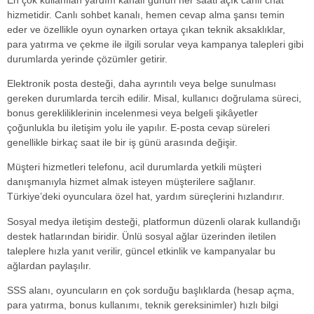
hizmetidir. Canlı sohbet kanalı, hemen cevap alma şansı temin
eder ve özellikle oyun oynarken ortaya çıkan teknik aksaklıklar,
para yatırma ve çekme ile ilgili sorular veya kampanya talepleri gibi
durumlarda yerinde çözümler getirir.
Elektronik posta desteği, daha ayrıntılı veya belge sunulması
gereken durumlarda tercih edilir. Misal, kullanıcı doğrulama süreci,
bonus gerekliliklerinin incelenmesi veya belgeli şikâyetler
çoğunlukla bu iletişim yolu ile yapılır. E-posta cevap süreleri
genellikle birkaç saat ile bir iş günü arasında değişir.
Müşteri hizmetleri telefonu, acil durumlarda yetkili müşteri
danışmanıyla hizmet almak isteyen müşterilere sağlanır.
Türkiye’deki oyunculara özel hat, yardım süreçlerini hızlandırır.
Sosyal medya iletişim desteği, platformun düzenli olarak kullandığı
destek hatlarından biridir. Ünlü sosyal ağlar üzerinden iletilen
taleplere hızla yanıt verilir, güncel etkinlik ve kampanyalar bu
ağlardan paylaşılır.
SSS alanı, oyuncuların en çok sorduğu başlıklarda (hesap açma,
para yatırma, bonus kullanımı, teknik gereksinimler) hızlı bilgi