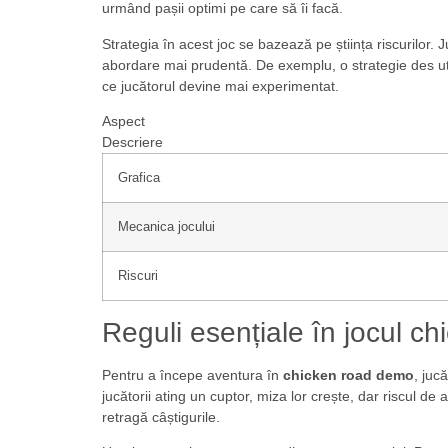
urmând pașii optimi pe care să îi facă.
Strategia în acest joc se bazează pe știința riscurilor.
abordare mai prudentă. De exemplu, o strategie des ut
ce jucătorul devine mai experimentat.
Aspect
Descriere
Grafica
Mecanica jocului
Riscuri
Reguli esențiale în jocul c
Pentru a începe aventura în
chicken road demo
, juc
jucătorii ating un cuptor, miza lor crește, dar riscul de
retragă câștigurile.