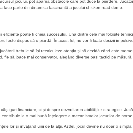
cursul jocului, pot apărea obstacole care pot duce la pierdere. Jucătorii t
sta face parte din dinamica fascinantă a jocului chicken road demo.
 eficiente poate fi cheia succesului. Una dintre cele mai folosite tehnici
rul este dispus să o piardă. În acest fel, nu vor fi luate decizii impulsi
i jucătorii trebuie să își recalculeze atenția și să decidă când este mome
pid, fie să joace mai conservator, alegând diverse pași tactici pe măsu
tiguri financiare, ci și despre dezvoltarea abilităților strategice. Jucăto
a contribuie la o mai bună înțelegere a mecanismelor jocurilor de noroc
nțele lor și învățând unii de la alții. Astfel, jocul devine nu doar o simplă 