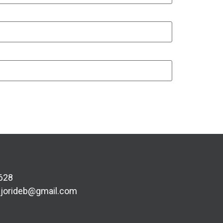
628
ajorideb@gmail.com