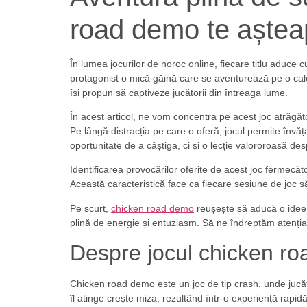
road demo te aștea
În lumea jocurilor de noroc online, fiecare titlu aduce 
protagonist o mică găină care se aventurează pe o cale p
își propun să captiveze jucătorii din întreaga lume.
În acest articol, ne vom concentra pe acest joc atrăgăto
Pe lângă distracția pe care o oferă, jocul permite învă
oportunitate de a câștiga, ci și o lecție valororoasă des
Identificarea provocărilor oferite de acest joc fermecăt
Această caracteristică face ca fiecare sesiune de joc să 
Pe scurt,
chicken road demo
reușește să aducă o idee i
plină de energie și entuziasm. Să ne îndreptăm atenția
Despre jocul chicken r
Chicken road demo este un joc de tip crash, unde jucăto
îl atinge crește miza, rezultând într-o experiență rapidă