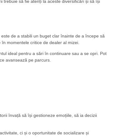
rebuie să fie atenți la aceste diversificări și să își
 este de a stabili un buget clar înainte de a începe să
ve în momentele critice de dealer al mizei.
ntul ideal pentru a sări în continuare sau a se opri. Pot
ră ce avansează pe parcurs.
rii învață să își gestioneze emoțiile, să ia decizii
.
activitate, ci și o oportunitate de socializare și