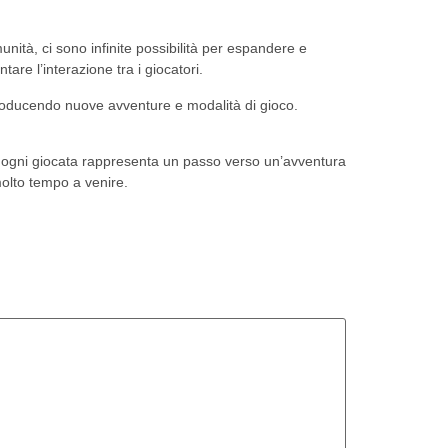
unità, ci sono infinite possibilità per espandere e
re l’interazione tra i giocatori.
roducendo nuove avventure e modalità di gioco.
dove ogni giocata rappresenta un passo verso un’avventura
 molto tempo a venire.