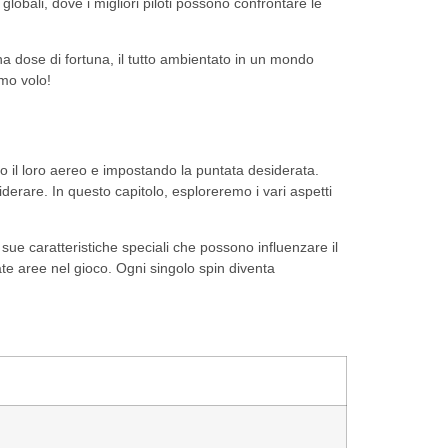
obali, dove i migliori piloti possono confrontare le
a dose di fortuna, il tutto ambientato in un mondo
imo volo!
ndo il loro aereo e impostando la puntata desiderata.
derare. In questo capitolo, esploreremo i vari aspetti
ue caratteristiche speciali che possono influenzare il
e aree nel gioco. Ogni singolo spin diventa