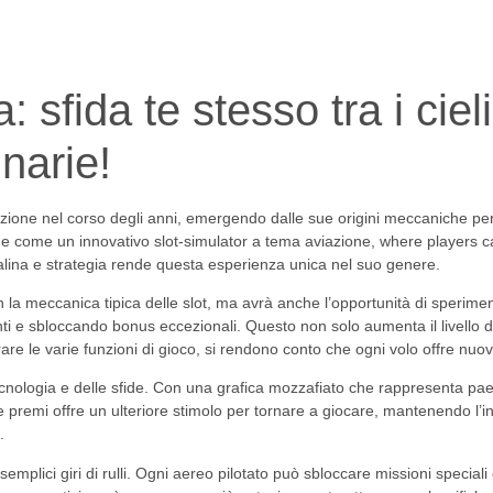
: sfida te stesso tra i cie
narie!
luzione nel corso degli anni, emergendo dalle sue origini meccaniche p
ue come un innovativo slot-simulator a tema aviazione, where players can
alina e strategia rende questa esperienza unica nel suo genere.
on la meccanica tipica delle slot, ma avrà anche l’opportunità di sperimen
punti e sbloccando bonus eccezionali. Questo non solo aumenta il livell
rare le varie funzioni di gioco, si rendono conto che ogni volo offre nuo
ecnologia e delle sfide. Con una grafica mozzafiato che rappresenta paesag
s e premi offre un ulteriore stimolo per tornare a giocare, mantenendo l’
.
 semplici giri di rulli. Ogni aereo pilotato può sbloccare missioni special