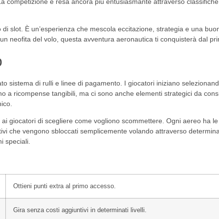
a competizione è resa ancora più entusiasmante attraverso classifiche gl
di slot. È un’esperienza che mescola eccitazione, strategia e una buon
 o un neofita del volo, questa avventura aeronautica ti conquisterà dal pr
o
ato sistema di rulli e linee di pagamento. I giocatori iniziano seleziona
o a ricompense tangibili, ma ci sono anche elementi strategici da consi
ico.
ai giocatori di scegliere come vogliono scommettere. Ogni aereo ha le s
tivi che vengono sbloccati semplicemente volando attraverso determinat
 speciali.
Ottieni punti extra al primo accesso.
Gira senza costi aggiuntivi in determinati livelli.