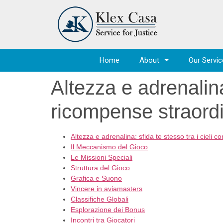
Home
About
Our Servi
Altezza e adrenalina
ricompense straordi
Altezza e adrenalina: sfida te stesso tra i cieli
Il Meccanismo del Gioco
Le Missioni Speciali
Struttura del Gioco
Grafica e Suono
Vincere in aviamasters
Classifiche Globali
Esplorazione dei Bonus
Incontri tra Giocatori