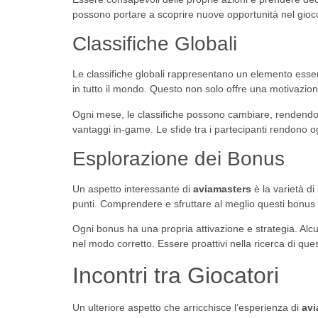
possono portare a scoprire nuove opportunità nel gioc
Classifiche Globali
Le classifiche globali rappresentano un elemento ess
in tutto il mondo. Questo non solo offre una motivazion
Ogni mese, le classifiche possono cambiare, rendendo og
vantaggi in-game. Le sfide tra i partecipanti rendono 
Esplorazione dei Bonus
Un aspetto interessante di
aviamasters
è la varietà di
punti. Comprendere e sfruttare al meglio questi bonus 
Ogni bonus ha una propria attivazione e strategia. Alc
nel modo corretto. Essere proattivi nella ricerca di qu
Incontri tra Giocatori
Un ulteriore aspetto che arricchisce l’esperienza di
avi