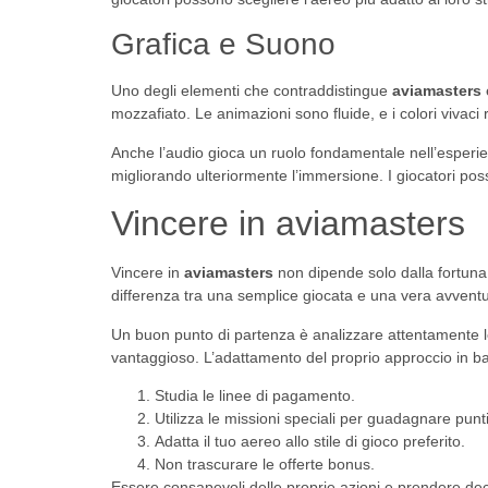
Grafica e Suono
Uno degli elementi che contraddistingue
aviamasters
mozzafiato. Le animazioni sono fluide, e i colori vivac
Anche l’audio gioca un ruolo fondamentale nell’esperie
migliorando ulteriormente l’immersione. I giocatori po
Vincere in aviamasters
Vincere in
aviamasters
non dipende solo dalla fortuna,
differenza tra una semplice giocata e una vera avventura 
Un buon punto di partenza è analizzare attentamente le
vantaggioso. L’adattamento del proprio approccio in b
Studia le linee di pagamento.
Utilizza le missioni speciali per guadagnare punti
Adatta il tuo aereo allo stile di gioco preferito.
Non trascurare le offerte bonus.
Essere consapevoli delle proprie azioni e prendere decis