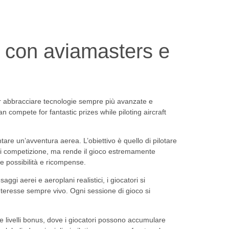
li con aviamasters e
er abbracciare tecnologie sempre più avanzate e
 compete for fantastic prizes while piloting aircraft
tare un’avventura aerea. L’obiettivo è quello di pilotare
o di competizione, ma rende il gioco estremamente
ve possibilità e ricompense.
gi aerei e aeroplani realistici, i giocatori si
interesse sempre vivo. Ogni sessione di gioco si
i e livelli bonus, dove i giocatori possono accumulare