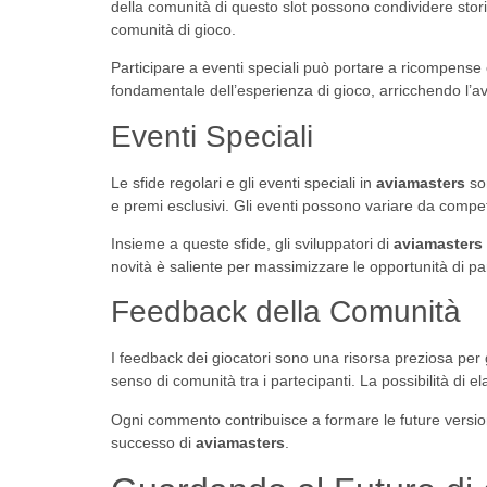
della comunità di questo slot possono condividere stori
comunità di gioco.
Participare a eventi speciali può portare a ricompense e
fondamentale dell’esperienza di gioco, arricchendo l’
Eventi Speciali
Le sfide regolari e gli eventi speciali in
aviamasters
son
e premi esclusivi. Gli eventi possono variare da competi
Insieme a queste sfide, gli sviluppatori di
aviamasters
novità è saliente per massimizzare le opportunità di p
Feedback della Comunità
I feedback dei giocatori sono una risorsa preziosa per g
senso di comunità tra i partecipanti. La possibilità di e
Ogni commento contribuisce a formare le future versioni
successo di
aviamasters
.