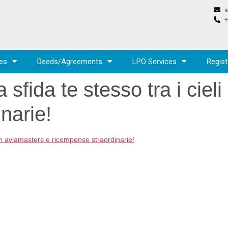
ces
Deeds/Agreements
LPO Services
Regist
 sfida te stesso tra i cie
narie!
 con aviamasters e ricompense straordinarie!