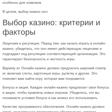
особенно для новичков.
В целом, выбор казино онл
Выбор казино: критерии и
факторы
Лицензия и регуляция. Перед тем, как начать играть в онлайн-
казино, убедитесь, что оно имеет действующую лицензию и
подпадает под регуляцию соответствующей организации. Это
гарантирует безопасность и честность игры.
Вариety иг. Онлайн-казино должно предлагать широкий спектр
иг, включая слоты, карточные игры, рулетку и другие. Это
поможет вам найти игру, которая вам понравится.
Бонусы и акции. Каждое онлайн-казино предлагает свои бонусы
и акции, чтобы привлечь новых игроков. Убедитесь, что вы
понимаете условия бонуса и как можно его использовать.
Качество программного обеспечения. Онлайн-казино должно
иметь качественное программное обеспечение, которое