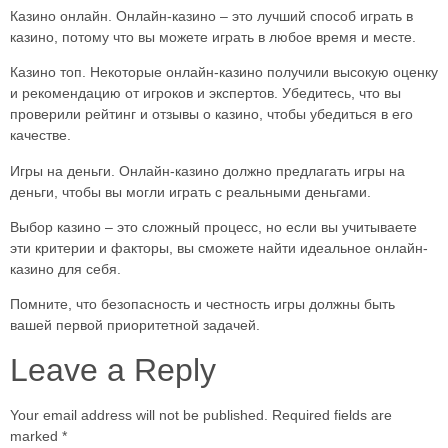
Казино онлайн. Онлайн-казино – это лучший способ играть в
казино, потому что вы можете играть в любое время и месте.
Казино топ. Некоторые онлайн-казино получили высокую оценку
и рекомендацию от игроков и экспертов. Убедитесь, что вы
проверили рейтинг и отзывы о казино, чтобы убедиться в его
качестве.
Игры на деньги. Онлайн-казино должно предлагать игры на
деньги, чтобы вы могли играть с реальными деньгами.
Выбор казино – это сложный процесс, но если вы учитываете
эти критерии и факторы, вы сможете найти идеальное онлайн-
казино для себя.
Помните, что безопасность и честность игры должны быть
вашей первой приоритетной задачей.
Leave a Reply
Your email address will not be published.
Required fields are
marked
*