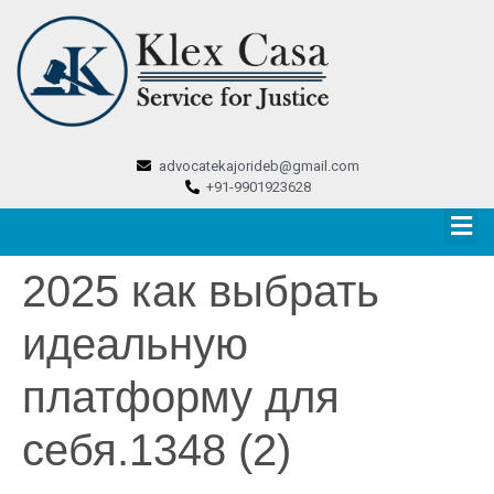
advocatekajorideb@gmail.com
+91-9901923628
2025 как выбрать
идеальную
платформу для
себя.1348 (2)