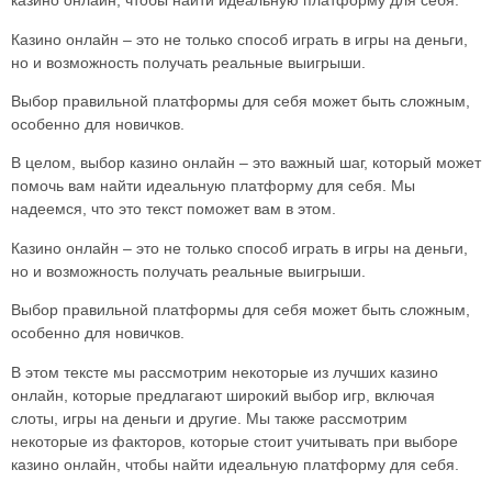
казино онлайн, чтобы найти идеальную платформу для себя.
Казино онлайн – это не только способ играть в игры на деньги,
но и возможность получать реальные выигрыши.
Выбор правильной платформы для себя может быть сложным,
особенно для новичков.
В целом, выбор казино онлайн – это важный шаг, который может
помочь вам найти идеальную платформу для себя. Мы
надеемся, что это текст поможет вам в этом.
Казино онлайн – это не только способ играть в игры на деньги,
но и возможность получать реальные выигрыши.
Выбор правильной платформы для себя может быть сложным,
особенно для новичков.
В этом тексте мы рассмотрим некоторые из лучших казино
онлайн, которые предлагают широкий выбор игр, включая
слоты, игры на деньги и другие. Мы также рассмотрим
некоторые из факторов, которые стоит учитывать при выборе
казино онлайн, чтобы найти идеальную платформу для себя.