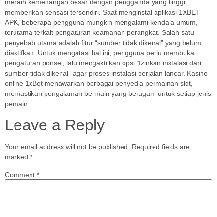
meraih kemenangan besar dengan pengganda yang tinggi,
memberikan sensasi tersendiri. Saat menginstal aplikasi 1XBET
APK, beberapa pengguna mungkin mengalami kendala umum,
terutama terkait pengaturan keamanan perangkat. Salah satu
penyebab utama adalah fitur “sumber tidak dikenal” yang belum
diaktifkan. Untuk mengatasi hal ini, pengguna perlu membuka
pengaturan ponsel, lalu mengaktifkan opsi “Izinkan instalasi dari
sumber tidak dikenal” agar proses instalasi berjalan lancar. Kasino
online 1xBet menawarkan berbagai penyedia permainan slot,
memastikan pengalaman bermain yang beragam untuk setiap jenis
pemain.
Leave a Reply
Your email address will not be published.
Required fields are
marked
*
Comment
*