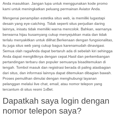
Anda masukkan. Jangan lupa untuk menggunakan kode promo
kami untuk meningkatkan peluang permainan Aviator Anda.
Mengenai penampilan estetika situs web, ia memiliki lugastapi
desain yang eye-catching. Tidak seperti situs perjudian daring
lainnya, inisatu tidak memiliki warna mencolok. Bahkan, warnanya
berwarna hijau kusamyang cukup menyejukkan mata dan tidak
terlalu menyakitkan untuk dilihat.Berkenaan dengan fungsionalitas,
itu juga situs web yang cukup bagus karenamudah dinavigasi.
Semua olah ragaAnda dapat bertaruh ada di sebelah kiri sehingga
Anda dapat mengkliknya dengan cepat.Hasil dan perkembangan
pertandingan terbaru dan populer semuanya bisaditemukan di
tengah. Tombol masuk dan registrasi berada di paling atasbagian
dari situs, dan informasi lainnya dapat ditemukan dibagian bawah.
Proses pemulihan dimulai dengan menghubungi layanan
pelanggan melalui live chat, email, atau nomor telepon yang
tercantum di situs resmi 1xBet.
Dapatkah saya login dengan
nomor telepon saya?