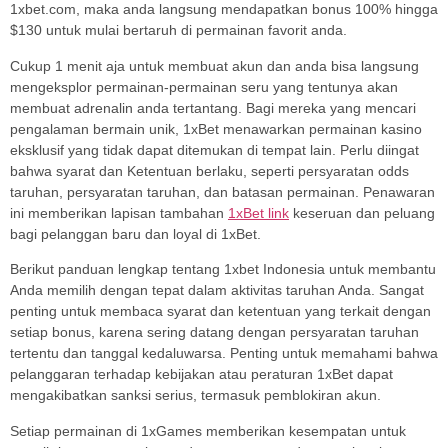
1xbet.com, maka anda langsung mendapatkan bonus 100% hingga
$130 untuk mulai bertaruh di permainan favorit anda.
Cukup 1 menit aja untuk membuat akun dan anda bisa langsung
mengeksplor permainan-permainan seru yang tentunya akan
membuat adrenalin anda tertantang. Bagi mereka yang mencari
pengalaman bermain unik, 1xBet menawarkan permainan kasino
eksklusif yang tidak dapat ditemukan di tempat lain. Perlu diingat
bahwa syarat dan Ketentuan berlaku, seperti persyaratan odds
taruhan, persyaratan taruhan, dan batasan permainan. Penawaran
ini memberikan lapisan tambahan
1xBet link
keseruan dan peluang
bagi pelanggan baru dan loyal di 1xBet.
Berikut panduan lengkap tentang 1xbet Indonesia untuk membantu
Anda memilih dengan tepat dalam aktivitas taruhan Anda. Sangat
penting untuk membaca syarat dan ketentuan yang terkait dengan
setiap bonus, karena sering datang dengan persyaratan taruhan
tertentu dan tanggal kedaluwarsa. Penting untuk memahami bahwa
pelanggaran terhadap kebijakan atau peraturan 1xBet dapat
mengakibatkan sanksi serius, termasuk pemblokiran akun.
Setiap permainan di 1xGames memberikan kesempatan untuk