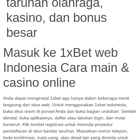
taruhan olahraga,
kasino, dan bonus
besar
Masuk ke 1xBet web
Indonesia Cara main &
casino online
Anda dapat menginstal 1xbet app hanya dalam beberapa menit
langsung dari situs web. Untuk menggunakan 1xbet indonesia,
buka situs resmi di ponsel Anda dan buka bagian unduhan. Setelah
diinstal, buka aplikasinya, daftar atau lakukan login, dan mulai
bertaruh. Klik tombol registrasi untuk memulai prosedur
pendaftaran di situs bandar taruhan. Masukkan nomor telepon,
kode konfirmasi, mata uang, atau detail lain yang diminta untuk