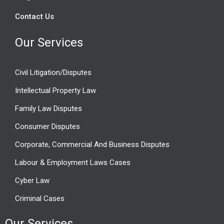
Contact Us
Our Services
Civil Litigation/Disputes
Intellectual Property Law
Family Law Disputes
Consumer Disputes
Corporate, Commercial And Business Disputes
Labour & Employment Laws Cases
Cyber Law
Criminal Cases
Our Services