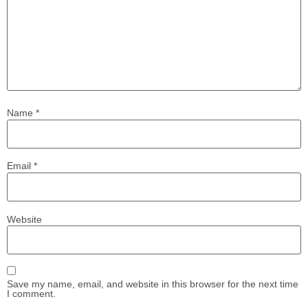
Name
*
Email
*
Website
Save my name, email, and website in this browser for the next time
I comment.