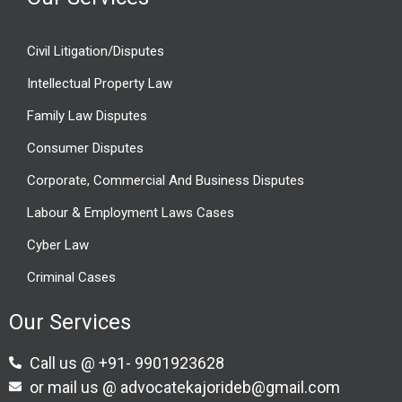
Civil Litigation/Disputes
Intellectual Property Law
Family Law Disputes
Consumer Disputes
Corporate, Commercial And Business Disputes
Labour & Employment Laws Cases
Cyber Law
Criminal Cases
Our Services
Call us @ +91- 9901923628
or mail us @ advocatekajorideb@gmail.com