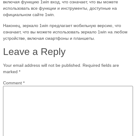
включая функцию 1win вход, что означает, что вы можете
использовать все функции и инструменты, доступные на
официальном сайте 1win.
Наконец, зеркало 1win предлагает мобильную версию, что
означает, что вы можете использовать зеркало 1win на любом
устройстве, включая смартфоны и планшеты.
Leave a Reply
Your email address will not be published.
Required fields are
marked
*
Comment
*