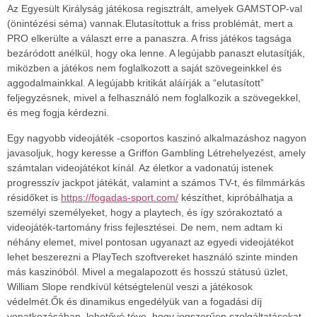
Az Egyesült Királyság játékosa regisztrált, amelyek GAMSTOP-val
(önintézési séma) vannak.Elutasítottuk a friss problémát, mert a
PRO elkerülte a választ erre a panaszra. A friss játékos tagsága
bezáródott anélkül, hogy oka lenne. A legújabb panaszt elutasítják,
miközben a játékos nem foglalkozott a saját szövegeinkkel és
aggodalmainkkal. A legújabb kritikát aláírják a “elutasított”
feljegyzésnek, mivel a felhasználó nem foglalkozik a szövegekkel,
és meg fogja kérdezni.
Egy nagyobb videojáték -csoportos kaszinó alkalmazáshoz nagyon
javasoljuk, hogy keresse a Griffon Gambling Létrehelyezést, amely
számtalan videojátékot kínál. Az életkor a vadonatúj istenek
progresszív jackpot játékát, valamint a számos TV-t, és filmmárkás
résidőket is
https://fogadas-sport.com/
készíthet, kipróbálhatja a
személyi személyeket, hogy a playtech, és így szórakoztató a
videojáték-tartomány friss fejlesztései. De nem, nem adtam ki
néhány elemet, mivel pontosan ugyanazt az egyedi videojátékot
lehet beszerezni a PlayTech szoftvereket használó szinte minden
más kaszinóból. Mivel a megalapozott és hosszú státusú üzlet,
William Slope rendkívül kétségtelenül veszi a játékosok
védelmét.Ők és dinamikus engedélyük van a fogadási díj
vonatkozásában, lehetővé téve, hogy jogszerűen szolgáltatásokat