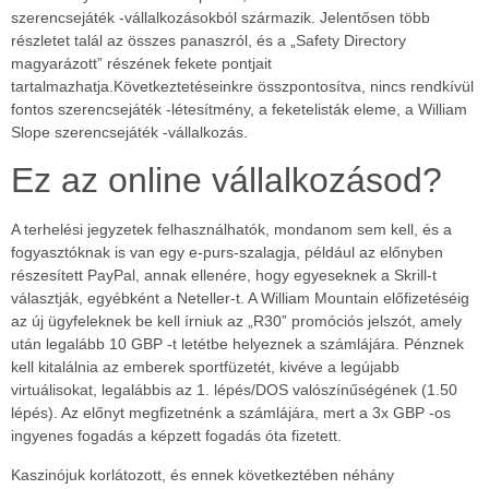
szerencsejáték -vállalkozásokból származik. Jelentősen több
részletet talál az összes panaszról, és a „Safety Directory
magyarázott” részének fekete pontjait
tartalmazhatja.Következtetéseinkre összpontosítva, nincs rendkívül
fontos szerencsejáték -létesítmény, a feketelisták eleme, a William
Slope szerencsejáték -vállalkozás.
Ez az online vállalkozásod?
A terhelési jegyzetek felhasználhatók, mondanom sem kell, és a
fogyasztóknak is van egy e-purs-szalagja, például az előnyben
részesített PayPal, annak ellenére, hogy egyeseknek a Skrill-t
választják, egyébként a Neteller-t. A William Mountain előfizetéséig
az új ügyfeleknek be kell írniuk az „R30” promóciós jelszót, amely
után legalább 10 GBP -t letétbe helyeznek a számlájára. Pénznek
kell kitalálnia az emberek sportfüzetét, kivéve a legújabb
virtuálisokat, legalábbis az 1. lépés/DOS valószínűségének (1.50
lépés). Az előnyt megfizetnénk a számlájára, mert a 3x GBP -os
ingyenes fogadás a képzett fogadás óta fizetett.
Kaszinójuk korlátozott, és ennek következtében néhány