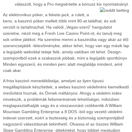
válaszolt, hogy a Pro megsértette a bónusz kis nyomtatványt.
Az elektronikus póker, a fekete-jack, a rulett, a
keno, a kaszinó póker mellett több mint 80-at találhat, és sok
verziót is tartalmazhat. Ha valódi „Vegas-szerű” hangulatot
szeretne, nézd meg a Fresh Live Casino Point-ot, és tanulj meg
sok online játékot. Ha szeretne menni a kaszinóba vagy akár az élő
szerencsejáték -létesítménybe, akkor lehet, hogy van egy másik lap
a legújabb weboldal teteje felé, amely valóban ott lehet. Design-
szempontból ezek a szakaszok jobbak, mint a legújabb sportkönyv.
Minden egyszerű, és minden perc alatt megtalálja mindent, amit
csak akar.
A friss kaszinó menedéklistája, amelyet az ilyen típusú
megállapítások készítettek, a webes kaszinó védelmére kiemelkedő
minősítést hoznak, és Önnek méltányos. Ahogy a védelmi index
növekszik, a problémák felismerésének lehetőségei, miközben
megtapasztalhatják vagy és a visszavonást csökkentik.A William
Mountain Gambling Enterprise a 8.DOS -ból egy vezető védelmi
indexet szerzett, ezért a tisztesség és a biztonság szempontjából
nagyszerű választásnak tekinthető. Olvassa el az összes William
Slope Gambling Enterprise -áttekintést, hogy többet megtudjon