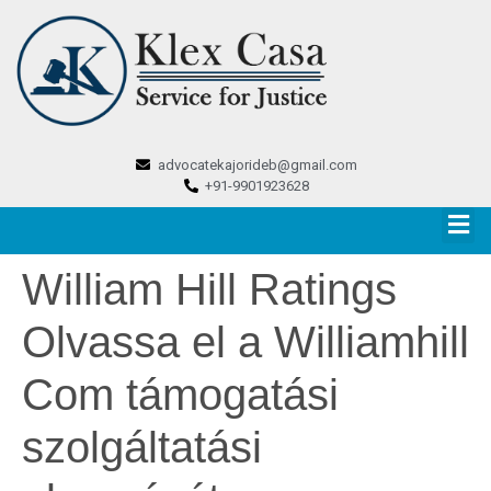
advocatekajorideb@gmail.com
+91-9901923628
William Hill Ratings
Olvassa el a Williamhill
Com támogatási
szolgáltatási