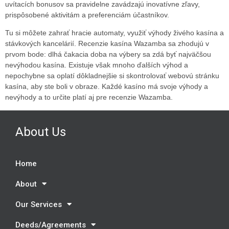
uvítacích bonusov sa pravidelne zavádzajú inovatívne zľavy,
prispôsobené aktivitám a preferenciám účastníkov.
Tu si môžete zahrať hracie automaty, využiť výhody živého kasína a
stávkových kancelárií. Recenzie kasína Wazamba sa zhodujú v
prvom bode: dlhá čakacia doba na výbery sa zdá byť najväčšou
nevýhodou kasína. Existuje však mnoho ďalších výhod a
nepochybne sa oplatí dôkladnejšie si skontrolovať webovú stránku
kasína, aby ste boli v obraze. Každé kasíno má svoje výhody a
nevýhody a to určite platí aj pre recenzie Wazamba.
About Us
Home
About
Our Services
Deeds/Agreements