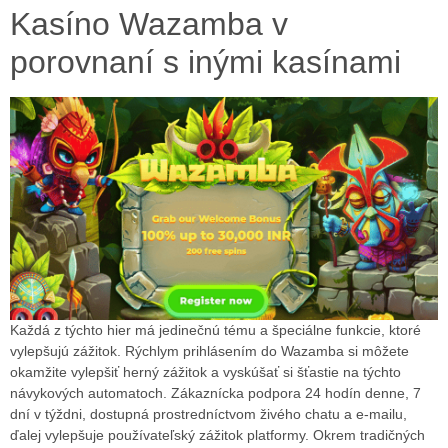
Kasíno Wazamba v
porovnaní s inými kasínami
Každá z týchto hier má jedinečnú tému a špeciálne funkcie, ktoré
vylepšujú zážitok. Rýchlym prihlásením do Wazamba si môžete
okamžite vylepšiť herný zážitok a vyskúšať si šťastie na týchto
návykových automatoch. Zákaznícka podpora 24 hodín denne, 7
dní v týždni, dostupná prostredníctvom živého chatu a e-mailu,
ďalej vylepšuje používateľský zážitok platformy. Okrem tradičných