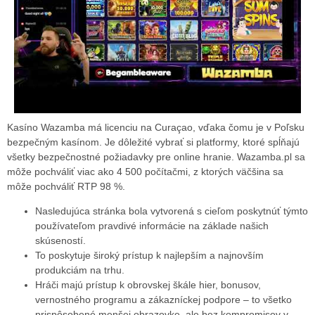
Kasíno Wazamba má licenciu na Curaçao, vďaka čomu je v Poľsku
bezpečným kasínom. Je dôležité vybrať si platformy, ktoré spĺňajú
všetky bezpečnostné požiadavky pre online hranie. Wazamba.pl sa
môže pochváliť viac ako 4 500 počítačmi, z ktorých väčšina sa
môže pochváliť RTP 98 %.
Nasledujúca stránka bola vytvorená s cieľom poskytnúť týmto
používateľom pravdivé informácie na základe našich
skúseností.
To poskytuje široký prístup k najlepším a najnovším
produkciám na trhu.
Hráči majú prístup k obrovskej škále hier, bonusov,
vernostného programu a zákazníckej podpore – to všetko
prispôsobené menšej obrazovke, ale bez kompromisov v