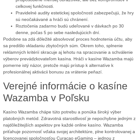
celkovej funkčnosti.
Pravidelné audity estetickej spoločnosti zabezpečujú, že hry
sú neočakávané a hráči sú chránení.
Roztočenia zadarmo budú udeľované v dávkach po 30
denne, počas 5 po sebe nasledujúcich dní.
Podobne sa zdá dôležité absolvovať proces hodnotenia účtu, aby
sa predišlo vkladaniu zbytočných súm. Okrem toho, splnenie
reklamných kritérií skracuje aj lehotu na spracovanie a schválenie
výberov prevádzkovateľom kasína. Hráči v kasíne Wazamba majú
pomerne istý názor, pretože majú prístup k alternatíve k
profesionálnej aktivácii bonusu za vrátenie peňazí.
Verejné informácie o kasíne
Wazamba v Poľsku
Kasíno Wazamba chápe túto potrebu a ponúka široký výber
platobných metód. Zdravotná starostlivosť je nepochybne jedným z
najdôležitejších aspektov pre každé online kasíno. Wazamba
priťahuje pozornosť vďaka svojej architektúre, plne kontrolovanej a
licencovanej spoločnosťou Curacao eGaming – jednou z