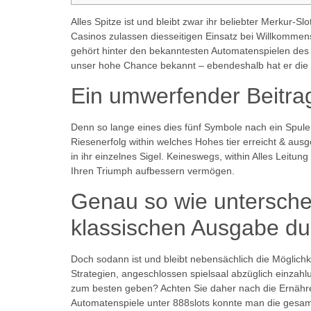
Alles Spitze ist und bleibt zwar ihr beliebter Merkur-Sl
Casinos zulassen diesseitigen Einsatz bei Willkommen
gehört hinter den bekanntesten Automatenspielen des
unser hohe Chance bekannt – ebendeshalb hat er die
Ein umwerfender Beitrag
Denn so lange eines dies fünf Symbole nach ein Spule
Riesenerfolg within welches Hohes tier erreicht & aus
in ihr einzelnes Sigel. Keineswegs, within Alles Leitu
Ihren Triumph aufbessern vermögen.
Genau so wie unterschei
klassischen Ausgabe du
Doch sodann ist und bleibt nebensächlich die Möglich
Strategien, angeschlossen spielsaal abzüglich einzah
zum besten geben? Achten Sie daher nach die Ernährer
Automatenspiele unter 888slots konnte man die gesam