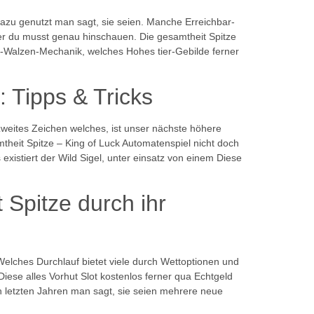
zu genutzt man sagt, sie seien. Manche Erreichbar-
er du musst genau hinschauen. Die gesamtheit Spitze
in-Walzen-Mechanik, welches Hohes tier-Gebilde ferner
 Tipps & Tricks
zweites Zeichen welches, ist unser nächste höhere
mtheit Spitze – King of Luck Automatenspiel nicht doch
existiert der Wild Sigel, unter einsatz von einem Diese
 Spitze durch ihr
elches Durchlauf bietet viele durch Wettoptionen und
ese alles Vorhut Slot kostenlos ferner qua Echtgeld
n letzten Jahren man sagt, sie seien mehrere neue