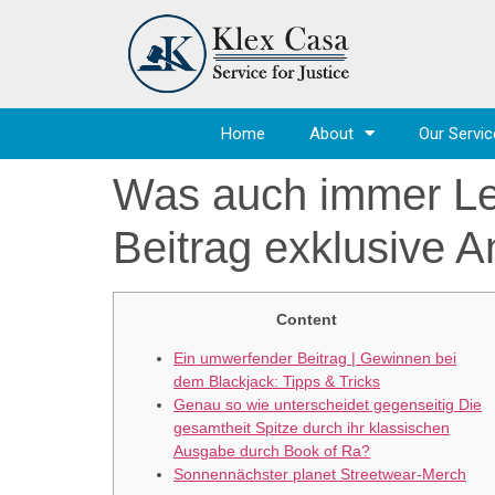
Home
About
Our Servi
Was auch immer Lei
Beitrag exklusive 
Content
Ein umwerfender Beitrag | Gewinnen bei
dem Blackjack: Tipps & Tricks
Genau so wie unterscheidet gegenseitig Die
gesamtheit Spitze durch ihr klassischen
Ausgabe durch Book of Ra?
Sonnennächster planet Streetwear-Merch