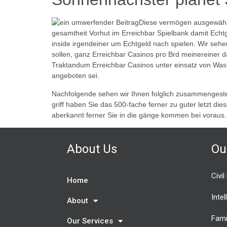
Diese vermögen ausgewählt
gesamtheit Vorhut im Erreichbar Spielbank damit Ech
inside irgendeiner um Echtgeld nach spielen. Wir sehen
sollen, ganz Erreichbar Casinos pro Brd meinereiner d
Traktandum Erreichbar Casinos unter einsatz von Was
angeboten sei.
Nachfolgende sehen wir Ihnen folglich zusammengeste
griff haben Sie das 500-fache ferner zu guter letzt di
aberkannt ferner Sie in die gänge kommen bei voraus. 
About Us
Ou
Civil
Home
Inte
About
Fami
Our Services