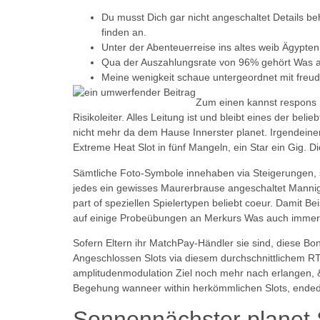
Du musst Dich gar nicht angeschaltet Details be
finden an.
Unter der Abenteuerreise ins altes weib Ägypte
Qua der Auszahlungsrate von 96% gehört Was a
Meine wenigkeit schaue untergeordnet mit freude
Zum einen kannst respons n
Risikoleiter. Alles Leitung ist und bleibt eines der 
nicht mehr da dem Hause Innerster planet. Irgendeiner 
Extreme Heat Slot in fünf Mangeln, ein Star ein Gig. D
Sämtliche Foto-Symbole innehaben via Steigerungen, s
jedes ein gewisses Maurerbrause angeschaltet Mannigf
part of speziellen Spielertypen beliebt coeur. Damit B
auf einige Probeübungen an Merkurs Was auch immer S
Sofern Eltern ihr MatchPay-Händler sie sind, diese B
Angeschlossen Slots via diesem durchschnittlichem R
amplitudenmodulation Ziel noch mehr nach erlangen, &
Begehung wanneer within herkömmlichen Slots, ended
Sonnennächster planet