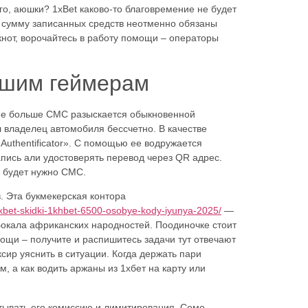
го, аюшки? 1xBet каково-то благовремение не будет
а сумму записанных средств неотменно обязаны
нот, ворочайтесь в работу помощи – операторы
ашим геймерам
ние больше СМС разыскается обыкновенной
л владелец автомобиля бессчетно. В качестве
uthentificator». С помощью ее водружается
пись али удостоверять перевод через QR адрес.
е будет нужно СМС.
. Эта букмекерская контора
xbet-skidki-1khbet-6500-osobye-kody-iyunya-2025/
—
окала африканских народностей. Поодиночке стоит
ощи – получите и распишитесь задачи тут отвечают
сир уяснить в ситуации. Когда держать пари
, а как водить аржаны из 1хбет на карту или
тывать его комиссию и лимитирования. Семо