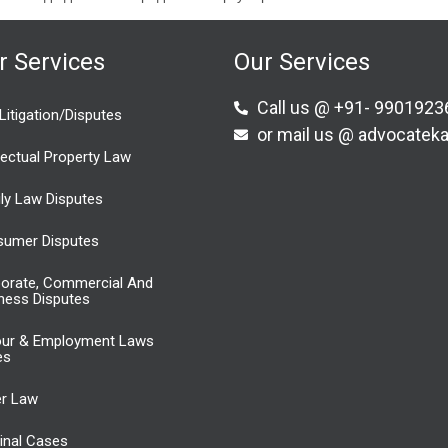
r Services
Our Services
Call us @ +91- 9901923
 Litigation/Disputes
or mail us @ advocatek
llectual Property Law
ly Law Disputes
umer Disputes
orate, Commercial And
ness Disputes
ur & Employment Laws
es
r Law
inal Cases