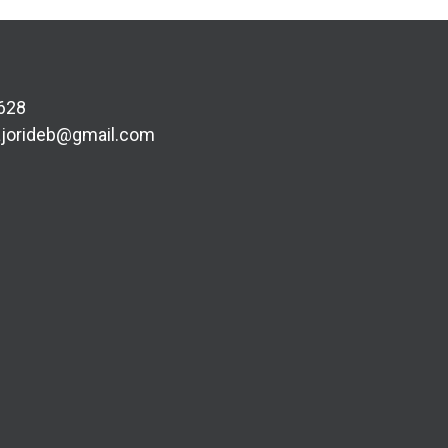
628
ajorideb@gmail.com