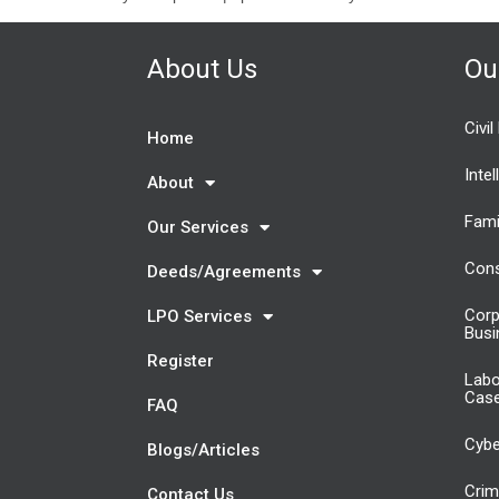
About Us
Ou
Civil
Home
Inte
About
Fami
Our Services
Cons
Deeds/Agreements
Corp
LPO Services
Busi
Register
Labo
Cas
FAQ
Cybe
Blogs/Articles
Crim
Contact Us