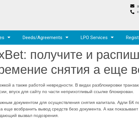
ces
Deeds/Agreements
LPO Services
Regist
xBet: получите и распиш
времение снятия а еще 
ржкой а также работой невредности. В видах разблокировки транз
ии, впуск для сайту по части неприхотливый ссылке блокирован.
важным документом для осуществления снятия капитала.
Адли БК п
 еще возбранить вывод средств безо документа. А как показывает
адающий вызвал подозрения.