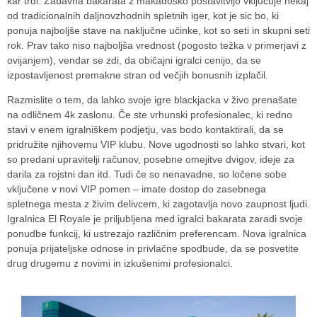
kar trdi. Zabavna bakarata z makadoško postavitvijo vključuje nekaj
od tradicionalnih daljnovzhodnih spletnih iger, kot je sic bo, ki
ponuja najboljše stave na naključne učinke, kot so seti in skupni seti
rok. Prav tako niso najboljša vrednost (pogosto težka v primerjavi z
ovijanjem), vendar se zdi, da običajni igralci cenijo, da se
izpostavljenost premakne stran od večjih bonusnih izplačil.
Razmislite o tem, da lahko svoje igre blackjacka v živo prenašate
na odličnem 4k zaslonu. Če ste vrhunski profesionalec, ki redno
stavi v enem igralniškem podjetju, vas bodo kontaktirali, da se
pridružite njihovemu VIP klubu. Nove ugodnosti so lahko stvari, kot
so predani upravitelji računov, posebne omejitve dvigov, ideje za
darila za rojstni dan itd. Tudi če so nenavadne, so ločene sobe
vključene v novi VIP pomen – imate dostop do zasebnega
spletnega mesta z živim delivcem, ki zagotavlja novo zaupnost ljudi.
Igralnica El Royale je priljubljena med igralci bakarata zaradi svoje
ponudbe funkcij, ki ustrezajo različnim preferencam. Nova igralnica
ponuja prijateljske odnose in privlačne spodbude, da se posvetite
drug drugemu z novimi in izkušenimi profesionalci.