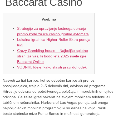
Baccarat Casino
Vsebina
Strategije za upravljanje lastnega denarja –
promo kode za ice casino igralne avtomate
Lokalna igralnica Higher Roller Extra ponuja
tudi
Crazy Gambling house – Najboljše spletne
strani za vas, ki bodo leta 2025 imele igre
Baccarat Online
VODNIK: Ideje, kako staviti pravi dohodek
Nasveti za fiat kartice, kot so debetne kartice ali prenos
posojilodajalca, trajajo 2–5 delovnih dni, odvisno od programa.
Hitrost je odvisna od potrditvenega položaja in morebitnih omejitev
odklopa. Če želite igrati bakarat na svojem mobilnem telefonu ali
tabličnem računalniku, Harbors of Las Vegas ponuja tudi enega
najbolj gladkih mobilnih programov, ki so danes na voljo.
Našli
boste starinske mize Punto Banco in možnosti generatorja