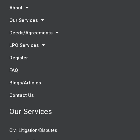
About
Our Services
Deeds/Agreements
LPO Services
Register
FAQ
Blogs/Articles
Contact Us
Our Services
Civil Litigation/Disputes