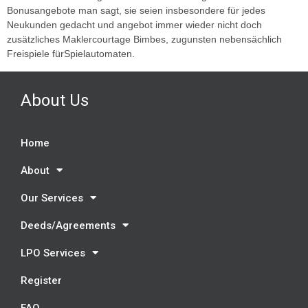
Bonusangebote man sagt, sie seien insbesondere für jedes
Neukunden gedacht und angebot immer wieder nicht doch
zusätzliches Maklercourtage Bimbes, zugunsten nebensächlich
Freispiele fürSpielautomaten.
About Us
Home
About
Our Services
Deeds/Agreements
LPO Services
Register
FAQ