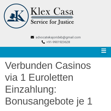
advocatekajorideb@gmail.com
+91-9901923628
Verbunden Casinos
via 1 Euroletten
Einzahlung:
Bonusangebote je 1