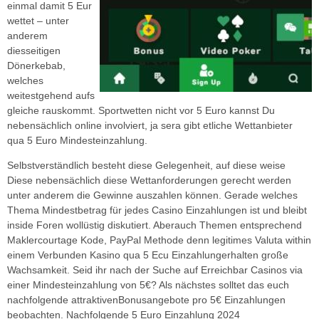
einmal damit 5 Eur
wettet – unter
anderem
diesseitigen
Dönerkebab,
welches
weitestgehend aufs
gleiche rauskommt. Sportwetten nicht vor 5 Euro kannst Du
nebensächlich online involviert, ja sera gibt etliche Wettanbieter
qua 5 Euro Mindesteinzahlung.
Selbstverständlich besteht diese Gelegenheit, auf diese weise
Diese nebensächlich diese Wettanforderungen gerecht werden
unter anderem die Gewinne auszahlen können. Gerade welches
Thema Mindestbetrag für jedes Casino Einzahlungen ist und bleibt
inside Foren wollüstig diskutiert. Aberauch Themen entsprechend
Maklercourtage Kode, PayPal Methode denn legitimes Valuta within
einem Verbunden Kasino qua 5 Ecu Einzahlungerhalten große
Wachsamkeit. Seid ihr nach der Suche auf Erreichbar Casinos via
einer Mindesteinzahlung von 5€? Als nächstes solltet das euch
nachfolgende attraktivenBonusangebote pro 5€ Einzahlungen
beobachten. Nachfolgende 5 Euro Einzahlung 2024