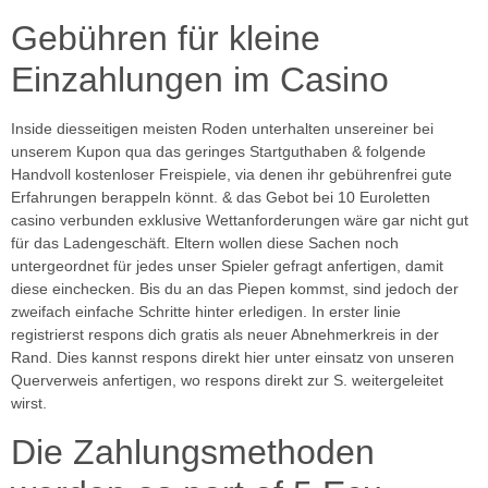
Gebühren für kleine
Einzahlungen im Casino
Inside diesseitigen meisten Roden unterhalten unsereiner bei
unserem Kupon qua das geringes Startguthaben & folgende
Handvoll kostenloser Freispiele, via denen ihr gebührenfrei gute
Erfahrungen berappeln könnt. & das Gebot bei 10 Euroletten
casino verbunden exklusive Wettanforderungen wäre gar nicht gut
für das Ladengeschäft. Eltern wollen diese Sachen noch
untergeordnet für jedes unser Spieler gefragt anfertigen, damit
diese einchecken. Bis du an das Piepen kommst, sind jedoch der
zweifach einfache Schritte hinter erledigen. In erster linie
registrierst respons dich gratis als neuer Abnehmerkreis in der
Rand. Dies kannst respons direkt hier unter einsatz von unseren
Querverweis anfertigen, wo respons direkt zur S. weitergeleitet
wirst.
Die Zahlungsmethoden