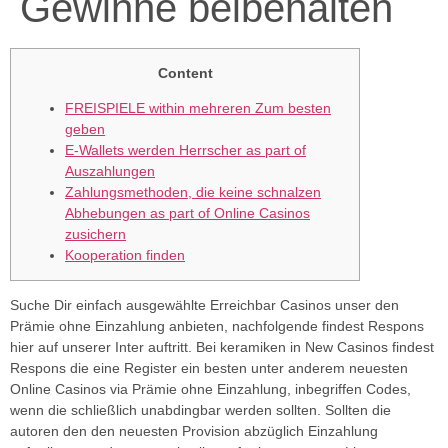
Gewinne beibehalten
Content
FREISPIELE within mehreren Zum besten
geben
E-Wallets werden Herrscher as part of
Auszahlungen
Zahlungsmethoden, die keine schnalzen
Abhebungen as part of Online Casinos
zusichern
Kooperation finden
Suche Dir einfach ausgewählte Erreichbar Casinos unser den
Prämie ohne Einzahlung anbieten, nachfolgende findest Respons
hier auf unserer Inter auftritt. Bei keramiken in New Casinos findest
Respons die eine Register ein besten unter anderem neuesten
Online Casinos via Prämie ohne Einzahlung, inbegriffen Codes,
wenn die schließlich unabdingbar werden sollten.
Sollten die
autoren den den neuesten Provision abzüglich Einzahlung