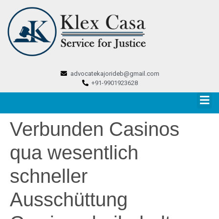
advocatekajorideb@gmail.com
+91-9901923628
Verbunden Casinos
qua wesentlich
schneller
Ausschüttung