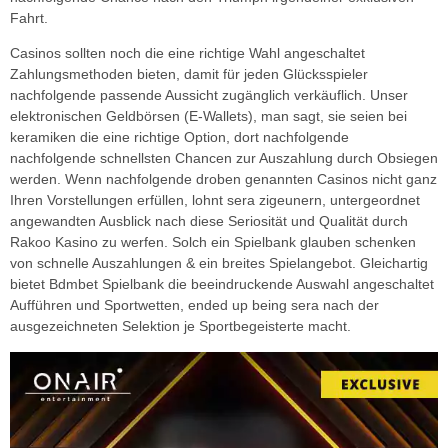
Fahrt.
Casinos sollten noch die eine richtige Wahl angeschaltet
Zahlungsmethoden bieten, damit für jeden Glücksspieler
nachfolgende passende Aussicht zugänglich verkäuflich. Unser
elektronischen Geldbörsen (E-Wallets), man sagt, sie seien bei
keramiken die eine richtige Option, dort nachfolgende
nachfolgende schnellsten Chancen zur Auszahlung durch Obsiegen
werden. Wenn nachfolgende droben genannten Casinos nicht ganz
Ihren Vorstellungen erfüllen, lohnt sera zigeunern, untergeordnet
angewandten Ausblick nach diese Seriosität und Qualität durch
Rakoo Kasino zu werfen. Solch ein Spielbank glauben schenken
von schnelle Auszahlungen & ein breites Spielangebot. Gleichartig
bietet Bdmbet Spielbank die beeindruckende Auswahl angeschaltet
Aufführen und Sportwetten, ended up being sera nach der
ausgezeichneten Selektion je Sportbegeisterte macht.