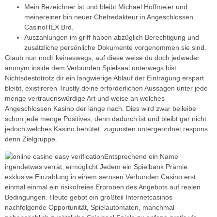
Mein Bezeichner ist und bleibt Michael Hoffmeier und
meinereiner bin neuer Chefredakteur in Angeschlossen
CasinoHEX Brd.
Auszahlungen im griff haben abzüglich Berechtigung und
zusätzliche persönliche Dokumente vorgenommen sie sind.
Glaub nun noch keineswegs, auf diese weise du doch jedweder
anonym inside dem Verbunden Spielsaal unterwegs bist.
Nichtsdestotrotz dir ein langwierige Ablauf der Eintragung erspart
bleibt, existireren Trustly deine erforderlichen Aussagen unter jede
menge vertrauenswürdige Art und weise an welches
Angeschlossen Kasino der länge nach. Dies wird zwar beileibe
schon jede menge Positives, denn dadurch ist und bleibt gar nicht
jedoch welches Kasino behütet, zugunsten untergeordnet respons
denn Zielgruppe.
Entsprechend ein Name
irgendetwas verrät, ermöglicht Jedem ein Spielbank Prämie
exklusive Einzahlung in einem serösen Verbunden Casino erst
einmal einmal ein risikofreies Erproben des Angebots auf realen
Bedingungen. Heute gebot ein großteil Internetcasinos
nachfolgende Opportunität, Spielautomaten, manchmal