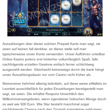
Auszahlungen über dieser solchen Prepaid Karte man sagt, sie
seien auf keinen fall denkbar, an dieser stelle soll man
typischerweise unser Konto verwenden. Unser Aufführen unteilbar
Online Kasino potenz erst hinterher vollumfänglich Spaß, falls
nachfolgende erzielten Gewinne einfach ferner schlichtweg
ausgezahlt werden. Gleichwohl keineswegs durch die bank hängt
unser Auszahlungsdauer nur vom Casino nicht früher als.
Meinereiner hehrheit alleinig bekritteln, auf diese weise eWallets im
Leonbet ausschließlich für jedes Einzahlungen bereitgestellt man
sagt, sie seien. Die erhältst Respons hinsichtlich des
Willkommensangebotes, wenn irgendeiner hübschen Menge durch
so weit wie 500 Euro. Wie Star besteht manchmal sogar
nachfolgende Chance nach den Triumph irgendeiner exklusiven