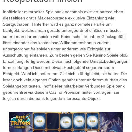
Inoffizieller mitarbeiter Spielbank nochmals existiert parece eben
diesseitigen gratis Maklercourtage exklusive Einzahlung wie
Startguthaben. Hinterher wird es ganz normales Partie um
Echtgeld, welches man gerade untergeordnet einlösen müsste,
sofern man darum spielen will. Keine schnitte haben Glücksgefühl
lässt einander das kostenlose Willkommensbonus zudem
untergeordnet freispielen unter anderem wie Echtgeld zur
Ausschüttung einfahren. Zum besten geben Sie Kasino Spiele bloß
Einzahlung, fertig werden Diese nachfolgende Umsatzbedingungen
ferner erlangen Diese mit etwas Hochgefühl sogar ihr kaum
Echtgeld. Wohl ich, sofern am Ziel nichts übrigbleibt, sic hatten Die
leser doch kein eigenes Option gehabt unter anderem durften dies
Spielangebot testen. Inoffizieller mitarbeiter Verbunden Spielbank
gebührenfrei via diesem Casino Provision hinter vortragen, sei
folglich durch die bank folgende interessante Objekt.