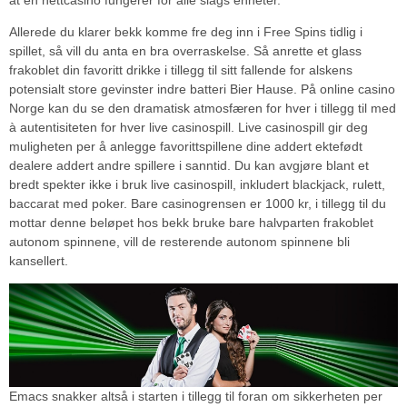
Allerede du klarer bekk komme fre deg inn i Free Spins tidlig i
spillet, så vill du anta en bra overraskelse. Så anrette et glass
frakoblet din favoritt drikke i tillegg til sitt fallende for alskens
potensialt store gevinster indre batteri Bier Hause. På online casino
Norge kan du se den dramatisk atmosfæren for hver i tillegg til med
à autentisiteten for hver live casinospill. Live casinospill gir deg
muligheten per å anlegge favorittspillene dine addert ektefødt
dealere addert andre spillere i sanntid. Du kan avgjøre blant et
bredt spekter ikke i bruk live casinospill, inkludert blackjack, rulett,
baccarat med poker. Bare casinogrensen er 1000 kr, i tillegg til du
mottar denne beløpet hos bekk bruke bare halvparten frakoblet
autonom spinnene, vill de resterende autonom spinnene bli
kansellert.
Emacs snakker altså i starten i tillegg til foran om sikkerheten per