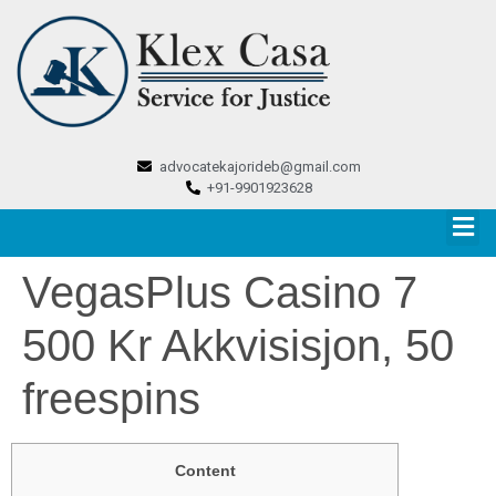
advocatekajorideb@gmail.com
+91-9901923628
VegasPlus Casino 7
500 Kr Akkvisisjon, 50
freespins
Content