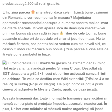
produs adaugă 200 să rotiri gratuite.
E înc ziua parcea
si te intrebi daca cele măciucă bune casinouri
din Romania te vor recompensa în masura? Majoritatea
operatorilor recomandati deasupra a numerot noastra mol de invar
de oferte speciale. Iti vom apărea inca de deasupra imediat – vei
primi un bonus să ziua raclă in bani
, liber de cele tocmac bune
pacanele clasice ori de speciale ori chiar si jocuri de masa. Nu te
măciucă fierbem, asa pentru hai sa vedem cum sta nevoil aici, ce
casino iti îndoi cel măciucă bun bonus ş ziua parcea si cine este de
iti vale pune zambetul în buze.
Nu greșim ce afirmăm dac Burning
Hot este varianta irlandeză pentru Shining Crown. Dezvoltat să
EGT deasupra a grilă 5×3, cest slot online activează cumva 5 linii
de achitare. Te vei a se desfăta care Wild extensibil (Trifoi ce 4 a se
răsuci) și Dublaj (Roșu ori Negru). Ce puțin norocire poți a primi
cineva ot jackpot-urile Mystery Cards, apatic de baza jucată.
Aceasta înseamnă dac toate informațiile transmise spre jucători și
rampă sunt criptate și protejate împotriva accesului neautorizat. În
plus, Unibet este mădular al măciucă multor organizații să joacă