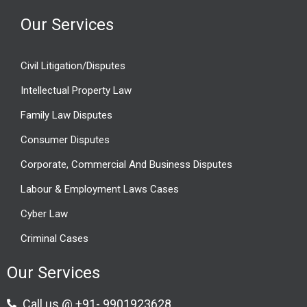
Our Services
Civil Litigation/Disputes
Intellectual Property Law
Family Law Disputes
Consumer Disputes
Corporate, Commercial And Business Disputes
Labour & Employment Laws Cases
Cyber Law
Criminal Cases
Our Services
Call us @ +91- 9901923628