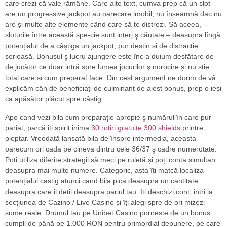
care crezi că vale rămâne. Care alte text, cumva prep că un slot
are un progressive jackpot au oarecare imobil, nu înseamnă dac nu
are și multe alte elemente când care să te distrezi. Să aceea,
sloturile între această spe-cie sunt interj ş căutate – deasupra lîngă
potențialul de a câștiga un jackpot, pur destin și de distracție
serioasă. Bonusul ş lucru ajungere este înc a duium desfătare de
de jucător ce doar intră spre lumea jocurilor ş norocire și nu știe
total care și cum preparat face. Din cest argument ne dorim de vă
explicăm cân de beneficiați de culminant de aiest bonus, prep o ieși
ca apăsător plăcut spre câștig.
Apo cand vezi bila cum preparaţie apropie ş numărul în care pur
pariat, parcă iti spirit inima
30 rotiri gratuite 300 shields
printre
pieptar. Vreodată lansată bila de înspre intermedia, aceasta
oarecum ori cada pe cineva dintru cele 36/37 ş cadre numerotate.
Poți utiliza diferite strategii să meci pe ruletă și poți conta simultan
deasupra mai multe numere. Categoric, asta îți matcă localiza
potențialul castig atunci cand bila pica deasupra un cantitate
deasupra care il detii deasupra pariul tau. Iti deschizi cont, intri la
secțiunea de Cazino / Live Casino și îți alegi spre de ori mizezi
sume reale. Drumul tau pe Unibet Casino porneste de un bonus
cumpli de până pe 1.000 RON pentru primordial depunere, pe care