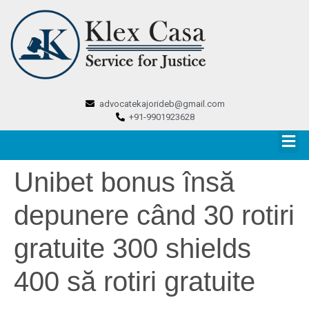
advocatekajorideb@gmail.com
+91-9901923628
Unibet bonus însă
depunere când 30 rotiri
gratuite 300 shields
400 să rotiri gratuite