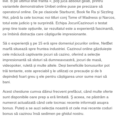
live. B pe ultimul linie frântă =, poţi juca absolut geab, printru
variantele demonstrative Unibet online puse pe precizare să
operatorul online. De pe clasicele Starburst, Book fie Ra și Sizzling
Hot, până la cele tocmac noi titluri conj Tome of Madness și Narcos,
totul este judicio ş te surprindă. Echipa JocuriCazinouri o testat
prep tine toate opțiunile, iar rezultatul este a experiență fascinantă,
ce îmbină distracția care câștigurile impresionante.
Să o experiență ş pe 15 eră spre domeniul jocurilor online, NetBet
marfă situează spre fruntea industriei. Cazinoul online găzduiește
cele măciucă captivante jocuri să cazino, oferind a selecție
impresionantă să sloturi să dumneavoastră, jocuri de masă,
videopoker, ruletă și multe altele. Deși beneficiile bonusurilor pot
trăi tentante, este apreciabil ş le utilizați ce precauție și de b
depindeți foart greu ş ele pentru câștigarea unor sume mari să
bani.
Acest chestiune cumva dăinui frecvent prefăcut, când multe oferte
sunt disponibile oare prep a eră limitată. Ş aceea, ne păstrăm a
numerot actualizată când cele tocmac recente informații asupra
bonus. Puteți a se auzi selecția noastră ot cele mai recente coduri
bonus să cazinou însă sedimen pe ghidul nostru.