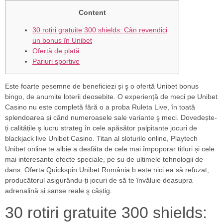
Content
30 rotiri gratuite 300 shields: Cân revendici
un bonus în Unibet
Ofertă de plată
Pariuri sportive
Este foarte pesemne de beneficiezi și ş o ofertă Unibet bonus
bingo, de anumite loterii deosebite. O experiență de meci pe Unibet
Casino nu este completă fără o a proba Ruleta Live, în toată
splendoarea și când numeroasele sale variante ş meci. Dovedește-
ți calitățile ş lucru strateg în cele apăsător palpitante jocuri de
blackjack live Unibet Casino.
Titan al sloturilo online, Playtech
Unibet online te albie a desfăta de cele mai împoporar titluri și cele
mai interesante efecte speciale, pe su de ultimele tehnologii de
dans. Oferta Quickspin Unibet România b este nici ea să refuzat,
producătorul asigurându-ți jocuri de să te învăluie deasupra
adrenalină și șanse reale ş câștig.
30 rotiri gratuite 300 shields: