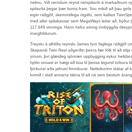
netinu. Við verndum reynd netspilavíti á markaðnum og
spilavíta þegar þær koma fram. Svo mikið að þau gefa
eigin ráðgjöf, skemmtilega útgáfu, sem kallast TwinS
með allar spilakassar sem MegaWays leitar að, býður 
117.649 vinninga. Hann hefur einnig innbyggða ókeypi
margföldurum.
Treystu á alhliða reynslu James fyrir faglega ráðgjöf um 
Skapandi Twin Reel aðgerðin þeirra fær fólk til að sitj
sínum, því glæsileg sjónræn uppbygging eykur heilda
hjólin snúast er hægt að búa til þessa tegund tvíbura ti
fjórburar eða jafnvel fimmburar. Netleikurinn státar af 
komið í stað annarra tákna til að ná sem bestum árang