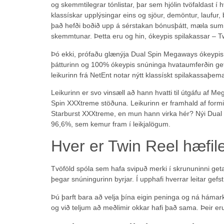
og skemmtilegrar tónlistar, þar sem hjólin tvöfaldast í
klassískar upplýsingar eins og sjöur, demöntur, laufur,
það hefði boðið upp á sérstakan bónusþátt, mæla sumir s
skemmtunar. Þetta eru og hin, ókeypis spilakassar – Twi
Þó ekki, prófaðu glænýja Dual Spin Megaways ókeypis s
þátturinn og 100% ókeypis snúninga hvataumferðin gefa 
leikurinn frá NetEnt notar nýtt klassískt spilakassaþem
Leikurinn er svo vinsæll að hann hvatti til útgáfu af 
Spin XXXtreme stöðuna. Leikurinn er framhald af formi 
Starburst XXXtreme, en mun hann virka hér? Nýi Dual 
96,6%, sem kemur fram í leikjalögum.
Hver er Twin Reel hæfile
Tvöföld spóla sem hafa svipuð merki í skrununinni geta
þegar snúningurinn byrjar. Í upphafi hverrar leitar gefs
Þú þarft bara að velja þína eigin peninga og ná hámarki
og við teljum að meðlimir okkar hafi það sama. Þeir eru