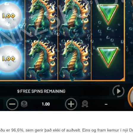
öðu er 96,6%, sem gerir það ekki of auðvelt. Eins og fram kemur í nýi D