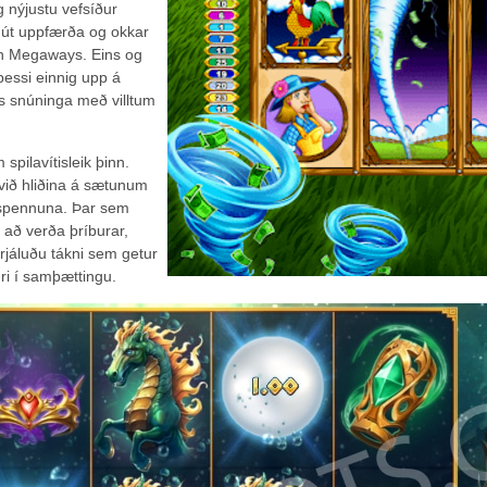
 nýjustu vefsíður
 út uppfærða og okkar
pin Megaways. Eins og
þessi einnig upp á
s snúninga með villtum
spilavítisleik þinn.
a við hliðina á sætunum
rspennuna. Þar sem
l að verða þríburar,
brjáluðu tákni sem getur
ri í samþættingu.