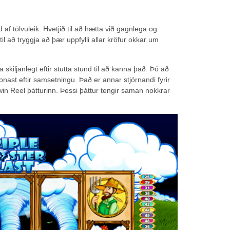
f tölvuleik. Hvetjið til að hætta við gagnlega og
l að tryggja að þær uppfylli allar kröfur okkar um
skiljanlegt eftir stutta stund til að kanna það. Þó að
vonast eftir samsetningu. Það er annar stjórnandi fyrir
Twin Reel þátturinn. Þessi þáttur tengir saman nokkrar