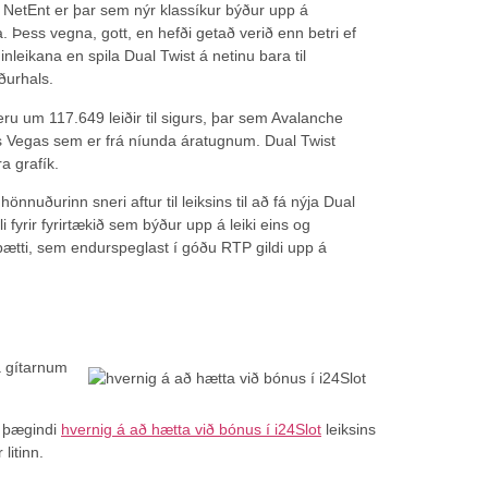
rá NetEnt er þar sem nýr klassíkur býður upp á
. Þess vegna, gott, en hefði getað verið enn betri ef
leikana en spila Dual Twist á netinu bara til
ðurhals.
ru um 117.649 leiðir til sigurs, þar sem Avalanche
Las Vegas sem er frá níunda áratugnum. Dual Twist
a grafík.
uðurinn sneri aftur til leiksins til að fá nýja Dual
fyrir fyrirtækið sem býður upp á leiki eins og
ætti, sem endurspeglast í góðu RTP gildi upp á
a gítarnum
ja þægindi
hvernig á að hætta við bónus í i24Slot
leiksins
litinn.