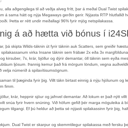
u, alla aðgengilega til að veðja alveg frítt, þar á meðal Dual Twist spi
iknum á sama hátt og nýja Megaways gerðin gerir. Nýjasta RTP hlutfallið 
 boði.
Þetta er rétt undir meðallagi 96% fyrir mjög netspilakassa.
nig á að hætta við bónus í i24S
r, þá skipta Wilds-táknin út fyrir táknin auk Scatters, sem greiðir 
ilakassanum virka Insane táknin sem frábær 2x eða 3x margföldunarei
g kirsuber, 7s, krár, bjöllur og dýrir demantar, öll táknin sem eyða mest
 fjólubláum ljósum. Þannig kemur það frá mörgum löndum, vegna auðveldl
ð velja númerið á spilavítisumsögnum.
 saman til þæginda fyrir þig. Villt tákn birtast einnig á nýju hjólunum og
num fimm.
bjöllur, krár, heppnir sjöur og jafnvel demantar. Að lokum er það nýtt vill
 vilt snúa fyrir hvern snúning. Við höfum gefið þér marga möguleika á bi
gum tilgangi. Ef þú heldur að þetta sé nýjasti spilakassinn fyrir þig, ha
tækjum. Dual Twist er skarpur og skemmtilegur spilakassa með fersku 