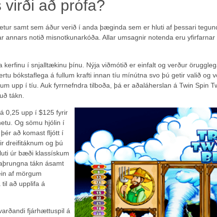
 virði að prófa?
etur samt sem áður verið í anda þæginda sem er hluti af þessari tegund a
 annars notið misnotkunarkóða. Allar umsagnir notenda eru yfirfarnar ti
erfinu í snjalltækinu þínu. Nýja viðmótið er einfalt og verður örugglega 
 ertu bókstaflega á fullum krafti innan tíu mínútna svo þú getir valið og 
inum upp í tíu. Auk fyrrnefndra tilboða, þá er aðaláherslan á Twin Spin 
puð tákn.
á 0,25 upp í $125 fyrir
netu. Og sömu hjólin í
þér að komast fljótt í
r dreifitáknum og þú
luti úr bæði klassískum
ngaþrungna tákn ásamt
ein af mörgum
il að upplifa á
varðandi fjárhættuspil á