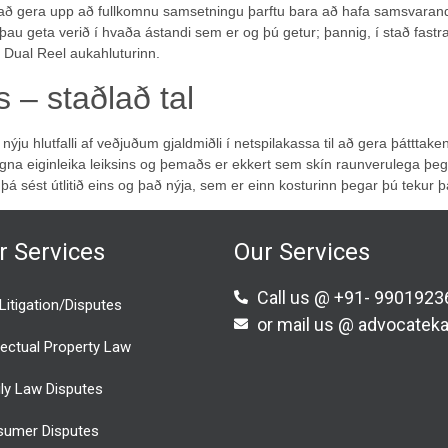
Til að gera upp að fullkomnu samsetningu þarftu bara að hafa samsvarandi
 en þau geta verið í hvaða ástandi sem er og þú getur; þannig, í stað fast
 Dual Reel aukahluturinn.
 – staðlað tal
ýju hlutfalli af veðjuðum gjaldmiðli í netspilakassa til að gera þáttta
Vegna eiginleika leiksins og þemaðs er ekkert sem skín raunverulega þe
sést útlitið eins og það nýja, sem er einn kosturinn þegar þú tekur þát
r Services
Our Services
Call us @ +91- 9901923
 Litigation/Disputes
or mail us @ advocatek
llectual Property Law
ly Law Disputes
umer Disputes