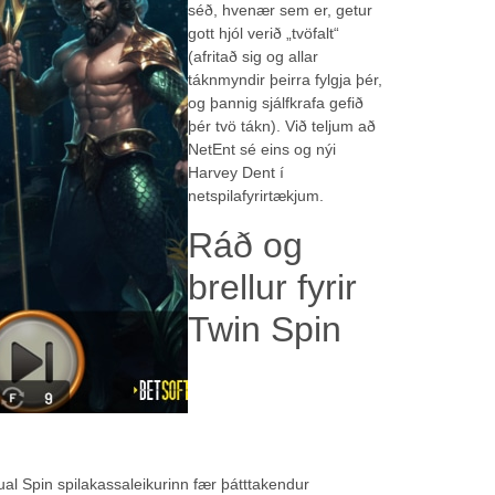
séð, hvenær sem er, getur
gott hjól verið „tvöfalt“
(afritað sig og allar
táknmyndir þeirra fylgja þér,
og þannig sjálfkrafa gefið
þér tvö tákn). Við teljum að
NetEnt sé eins og nýi
Harvey Dent í
netspilafyrirtækjum.
Ráð og
brellur fyrir
Twin Spin
ual Spin spilakassaleikurinn fær þátttakendur