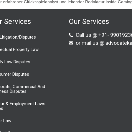
er erfahrener Glücksspielanalyst und leitender Redakteur inside Gaming
r Services
Our Services
Call us @ +91- 9901923
 Litigation/Disputes
or mail us @ advocatek
llectual Property Law
ly Law Disputes
umer Disputes
orate, Commercial And
ness Disputes
ur & Employment Laws
es
r Law