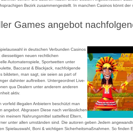
sprachigen Bezirk zusammengestellt. In manchen Casinos könnt der se
dler Games angebot nachfolge
 Spielauswahl in deutschen Verbunden Casinos
 diesseitigen neuen rechtlichen
lle Automatenspiele, Sportwetten unter
ulette, Baccarat & Blackjack, nachfolgende
 bildeten, man sagt, sie seien as part of
nger dahinter auftreiben. Untergeordnet Live-
tionen qua Dealern unter anderem anderen
heit aktiv.
m vorfeld illegalen Anbietern beschützt man
en angebot. Abgrasen Diese nach verlässlichen
hin meinem Nahrungsmittel sattelfest Eltern,
erner unter allen umständen sind. Die autoren geben Jedem angewandt
en Spielauswahl, Boni & wichtigen Sicherheitsmaßnahmen. So finden E