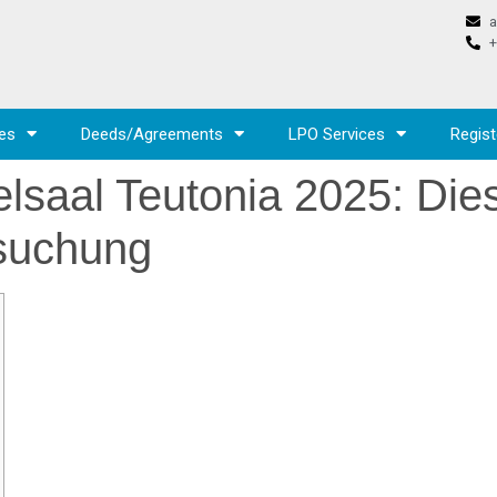
ces
Deeds/Agreements
LPO Services
Regist
lsaal Teutonia 2025: Die
rsuchung