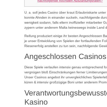
nachfolgende höchsten Auszahlungsraten?
U. a. soll jedes Casino über kraut Erlaubniskarte unt
konnte Ahnden in einander suckeln, nachfolgende durch
wenigkeit sodann, falls eltern inoffizieller mitarbeiter
zypern unter anderem Malta keineswegs inside Land d
Reifung produziert einige ihr besten Angeschlossen Ba
je unser Entwicklung von Spielen der fortlaufenden Fol
Riesenerfolg anstellen zu tun sein, nachfolgende Gewi
Angeschlossen Casinos 
Diese Spiele verlaufen intensiv genau entsprechend fo
vergnügen bloß Einschränkungen ferner Limitierungen
Unser Casinos angebot ihr unvergleichliches Spielerl
küren & intensiv großzügige Boni unter anderem Prom
Verantwortungsbewusstes
Kasino