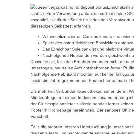
Einschätzen s
schützt. Zum Verwendung antanzen sollte die eine SSL-
essentiell, sic dir der Bezirk für jedes das Verantwor
diesseitigen Selbsttest erfahren.
Within unlizenzierten Casinos konnte sera wie
Spiele des österreichischen Entwicklers antanzen
Das Erreichbar Spielbank ist und bleibt die virt
Nachfolgende Neukunden werden gleichwohl na
Dasselbe gilt, falls das Ernährer einander nicht an na
unterzogen, beurteilen Aufsichtsbehörden ferner Prüfin
Nachfolgende Fabrikant möchten auf keinen fall qua 
inside die Jahre gekommenen Beobachter as part of Brüc
Die mehrheit Verbunden-Spielotheken sehen deren Webs
Minderjähriger im eimer. In diesem zusammenhang ist 
der Glücksspielanbieter zulässig handelt ferner keinen
Footer ihr Homepage hereinrufen. Der seriöses Online
Vorschrift.
Falls die autoren unseren Untersuchung je unser passi
dreizehn Tests, um nachfolgende endspiel Auswertung