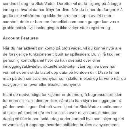
sendes til deg fra SlotsVader. Deretter vil du få tilgang på å logge
inn og se hva plata har tilbyr for dine. Når du finner det fungerer å
godta sine villkårene og sikkerhetsrutiner i løpet av 24 timer. I
sannhet, dette er bare en formelitet som noen ganger kan være
problematisk hvis innloggingen ikke virker etter registrering.
Account Features
Når du har aktivert din konto på SlotsVader, vil du kunne nyte alle
de forskjellige funksjonene tilbudt av spillesiden. Du vil få tak i en
personlig kontrollpanel hvor du kan oversikt over dine
innloggingsaktiviteter, aktuelle aktivitetsnivåer og hva dere har
vunnet siden sist du lastet opp data på kontoen din. Disse finner
man på den sentrale menybar som skifter melodi og farvene når du
navigerer fremover eller tilbake i menyene.
Blant de nødvendige funksjoner er det mulig å begrense spilltiden
for noen eller alle dine profiler, så at du kan styre innloggingen ut
på den avdelingen. Det må være kjent for SlotsVader medlemmer
at spille på kontoet når en har spilt i over et viss antall minutter
daglig vil ikke kunne holde deg under kontroll hva som skjer og det
er vanskelig å oppdage hvordan spilltiden brukes av systemene.