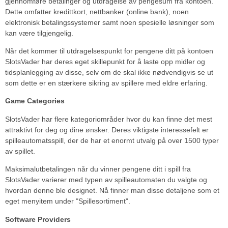
gjennomføre betalinger og utdragelse av pengesum fra kontoen.
Dette omfatter kredittkort, nettbanker (online bank), noen
elektronisk betalingssystemer samt noen spesielle løsninger som
kan være tilgjengelig.
Når det kommer til utdragelsespunkt for pengene ditt på kontoen
SlotsVader har deres eget skillepunkt for å laste opp midler og
tidsplanlegging av disse, selv om de skal ikke nødvendigvis se ut
som dette er en stærkere sikring av spillere med eldre erfaring.
Game Categories
SlotsVader har flere kategoriområder hvor du kan finne det mest
attraktivt for deg og dine ønsker. Deres viktigste interessefelt er
spilleautomatsspill, der de har et enormt utvalg på over 1500 typer
av spillet.
Maksimalutbetalingen når du vinner pengene ditt i spill fra
SlotsVader varierer med typen av spilleautomaten du valgte og
hvordan denne ble designet. Nå finner man disse detaljene som et
eget menyitem under "Spillesortiment".
Software Providers