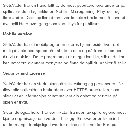
SlotsVader har en hånd fullt av de mest populære leverandører på
spillmarkedet idag, inkludert NetEnt, Microgaming, PlayTech og
flere andre. Disse spiller i denne verden størst rolle med å finne ut
nye spill ideer hver gang som kan tilbys for publikum.
Mobile Version
SlotsVader har et mobilprogramm i deres hjemmeside hvor det
mulig å laste ned appen på enhetene dine og nå frem til kontoen
din via mobilen. Dette programmet er meget intuitivt, slik at du lett
kan navigere gjennom menyene og finne de spill du ønsker å spille.
Security and License
SlotsVader har en sterk fokus på spillersikring og personvern. De
tilbyr alle spillesidens brukerdata over HTTPS-protokollen, som
sikrer at alt informasjon sendt mellom din enhet og servere på
siden er trygt.
Siden de også heller har sertifikater fra noen av spillereglene mest
kjente organisasjoner i verden. I tillegg, SlotsVader er lisensiert
under mange forskjellige lover for online spill innenfor Europa.