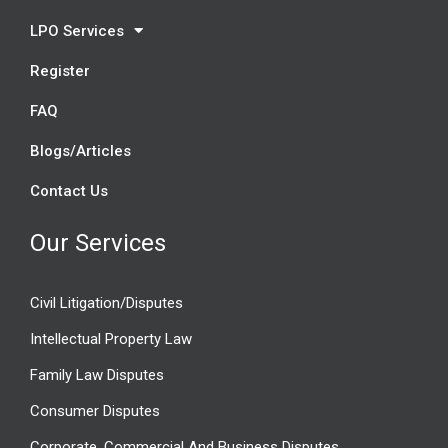
LPO Services
Register
FAQ
Blogs/Articles
Contact Us
Our Services
Civil Litigation/Disputes
Intellectual Property Law
Family Law Disputes
Consumer Disputes
Corporate, Commercial And Business Disputes