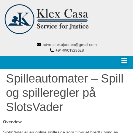
advocatekajorideb@gmail.com
+91-9901923628
Spilleautomater – Spill
og spilleregler på
SlotsVader
Overview
SlotsVader er en online spilleside som tilbyr et bredt utvalg av