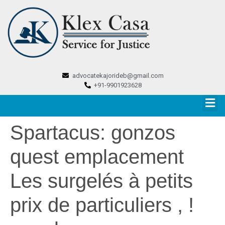
advocatekajorideb@gmail.com
+91-9901923628
Spartacus: gonzos
quest emplacement
Les surgelés à petits
prix de particuliers , !