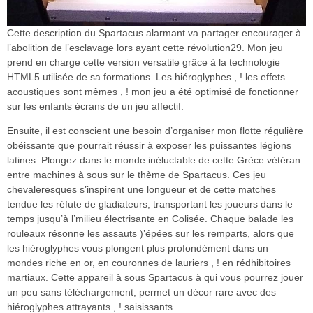
Cette description du Spartacus alarmant va partager encourager à
l’abolition de l’esclavage lors ayant cette révolution29. Mon jeu
prend en charge cette version versatile grâce à la technologie
HTML5 utilisée de sa formations. Les hiéroglyphes , ! les effets
acoustiques sont mêmes , ! mon jeu a été optimisé de fonctionner
sur les enfants écrans de un jeu affectif.
Ensuite, il est conscient une besoin d’organiser mon flotte régulière
obéissante que pourrait réussir à exposer les puissantes légions
latines. Plongez dans le monde inéluctable de cette Grèce vétéran
entre machines à sous sur le thème de Spartacus. Ces jeu
chevaleresques s’inspirent une longueur et de cette matches
tendue les réfute de gladiateurs, transportant les joueurs dans le
temps jusqu’à l’milieu électrisante en Colisée. Chaque balade les
rouleaux résonne les assauts )’épées sur les remparts, alors que
les hiéroglyphes vous plongent plus profondément dans un
mondes riche en or, en couronnes de lauriers , ! en rédhibitoires
martiaux. Cette appareil à sous Spartacus à qui vous pourrez jouer
un peu sans téléchargement, permet un décor rare avec des
hiéroglyphes attrayants , ! saisissants.