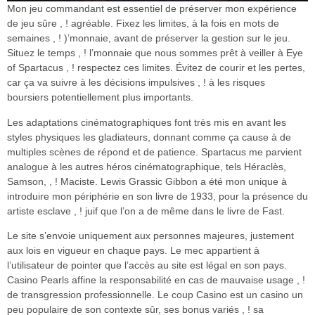
Mon jeu commandant est essentiel de préserver mon expérience
de jeu sûre , ! agréable. Fixez les limites, à la fois en mots de
semaines , ! )’monnaie, avant de préserver la gestion sur le jeu.
Situez le temps , ! l’monnaie que nous sommes prêt à veiller à Eye
of Spartacus , ! respectez ces limites. Évitez de courir et les pertes,
car ça va suivre à les décisions impulsives , ! à les risques
boursiers potentiellement plus importants.
Les adaptations cinématographiques font très mis en avant les
styles physiques les gladiateurs, donnant comme ça cause à de
multiples scènes de répond et de patience. Spartacus me parvient
analogue à les autres héros cinématographique, tels Héraclès,
Samson, , ! Maciste. Lewis Grassic Gibbon a été mon unique à
introduire mon périphérie en son livre de 1933, pour la présence du
artiste esclave , ! juif que l’on a de même dans le livre de Fast.
Le site s’envoie uniquement aux personnes majeures, justement
aux lois en vigueur en chaque pays. Le mec appartient à
l’utilisateur de pointer que l’accès au site est légal en son pays.
Casino Pearls affine la responsabilité en cas de mauvaise usage , !
de transgression professionnelle. Le coup Casino est un casino un
peu populaire de son contexte sûr, ses bonus variés , ! sa