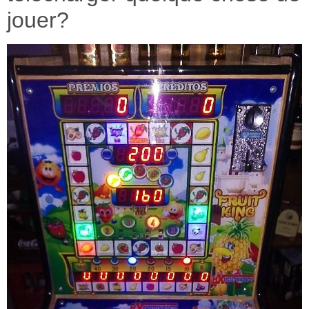
jouer?