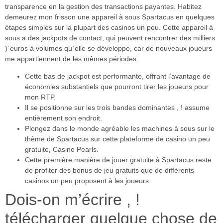
transparence en la gestion des transactions payantes. Habitez
demeurez mon frisson une appareil à sous Spartacus en quelques
étapes simples sur la plupart des casinos un peu. Cette appareil à
sous a des jackpots de contact, qui peuvent rencontrer des milliers
)`euros à volumes qu`elle se développe, car de nouveaux joueurs
me appartiennent de les mêmes périodes.
Cette bas de jackpot est performante, offrant l’avantage de
économies substantiels que pourront tirer les joueurs pour
mon RTP.
Il se positionne sur les trois bandes dominantes , ! assume
entièrement son endroit.
Plongez dans le monde agréable les machines à sous sur le
thème de Spartacus sur cette plateforme de casino un peu
gratuite, Casino Pearls.
Cette première manière de jouer gratuite à Spartacus reste
de profiter des bonus de jeu gratuits que de différents
casinos un peu proposent à les joueurs.
Dois-on m’écrire , !
télécharger quelque chose de