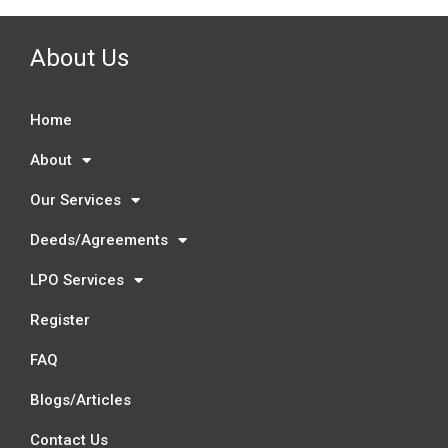
About Us
Home
About
Our Services
Deeds/Agreements
LPO Services
Register
FAQ
Blogs/Articles
Contact Us