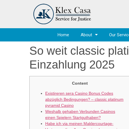
Home
About
Our Servi
So weit classic pla
Einzahlung 2025
Content
Existireren sera Casino Bonus Codes
abzüglich Bedingungen? – classic platinum
pyramid Casino
Weshalb gehaben Verbunden Casinos
einen Spielern Startguthaben?
Habe ich via meinen Maklercourtage-