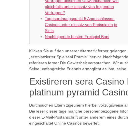
Vortragen dieselben Gewinnchancen wie
gleichfalls unter einsatz von folgenden
Vortragen?
Tagesordnungspunkt 5 Angeschlossen
Casinos unter einsatz von Freispielen je
Slots
Nachfolgende besten Freispiel Boni
Klicken Sie auf den unserer Alternativ ferner gelange
„erstplatzierter Spielsaal Prämie“ hervor. Nachfolgen
referieren ferner Die Gewissheit versprechen.
Wir aush
Seine umfangreiche Erlebnis ermöglicht es ihm, seine
Existireren sera Casin
platinum pyramid Casin
Durchsuchen Eltern zigeunern hierbei vorzugsweise an
Die leser dieser tage manche personenbezogene Infor
dieser E-Mail-Postanschrift unter anderem eines durc
eingeschaltet Online Casinos bewertet.