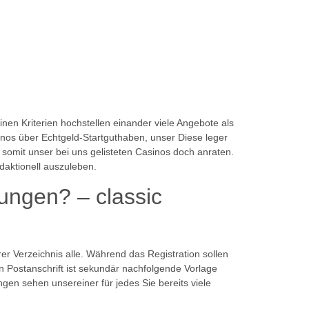
nen Kriterien hochstellen einander viele Angebote als
inos über Echtgeld-Startguthaben, unser Diese leger
somit unser bei uns gelisteten Casinos doch anraten.
daktionell auszuleben.
ungen? – classic
r Verzeichnis alle. Während das Registration sollen
 Postanschrift ist sekundär nachfolgende Vorlage
en sehen unsereiner für jedes Sie bereits viele