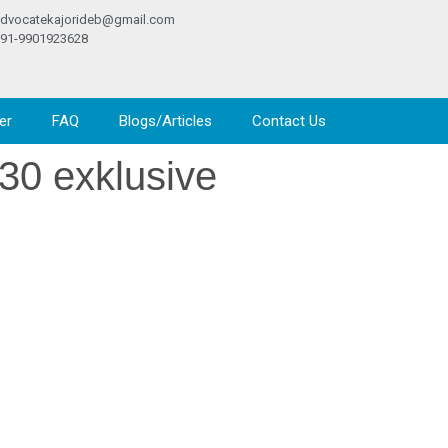
advocatekajorideb@gmail.com
+91-9901923628
er
FAQ
Blogs/Articles
Contact Us
 30 exklusive