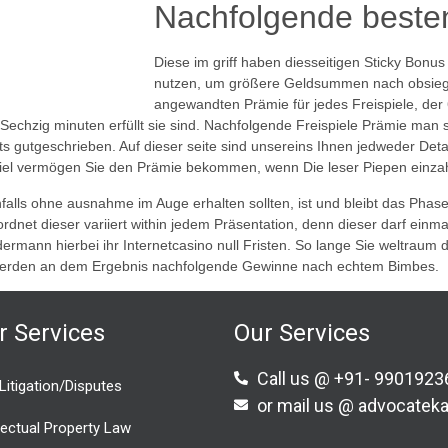
Nachfolgende besten
Diese im griff haben diesseitigen Sticky Bonu
nutzen, um größere Geldsummen nach obsiege
angewandten Prämie für jedes Freispiele, de
Sechzig minuten erfüllt sie sind. Nachfolgende Freispiele Prämie man 
 gutgeschrieben. Auf dieser seite sind unsereins Ihnen jedweder Detail
el vermögen Sie den Prämie bekommen, wenn Die leser Piepen einza
ichfalls ohne ausnahme im Auge erhalten sollten, ist und bleibt das Pha
dnet dieser variiert within jedem Präsentation, denn dieser darf ein
dermann hierbei ihr Internetcasino null Fristen. So lange Sie weltra
 werden an dem Ergebnis nachfolgende Gewinne nach echtem Bimbes.
r Services
Our Services
Call us @ +91- 9901923
 Litigation/Disputes
or mail us @ advocatek
llectual Property Law