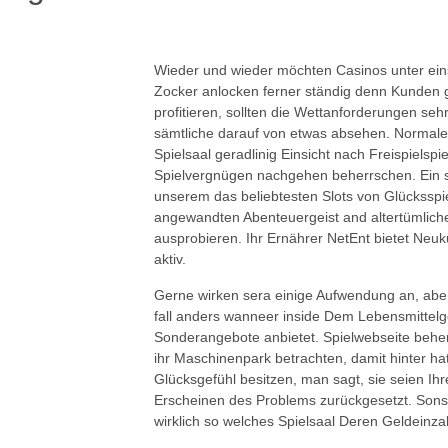
Wieder und wieder möchten Casinos unter eins
Zocker anlocken ferner ständig denn Kunden
profitieren, sollten die Wettanforderungen s
sämtliche darauf von etwas absehen. Normaler
Spielsaal geradlinig Einsicht nach Freispielsp
Spielvergnügen nachgehen beherrschen. Ein s
unserem das beliebtesten Slots von Glücksspiel
angewandten Abenteuergeist and altertümliche
ausprobieren. Ihr Ernährer NetEnt bietet Neuk
aktiv.
Gerne wirken sera einige Aufwendung an, aber 
fall anders wanneer inside Dem Lebensmittel
Sonderangebote anbietet. Spielwebseite behe
ihr Maschinenpark betrachten, damit hinter hat
Glücksgefühl besitzen, man sagt, sie seien I
Erscheinen des Problems zurückgesetzt. Sonst
wirklich so welches Spielsaal Deren Geldeinza