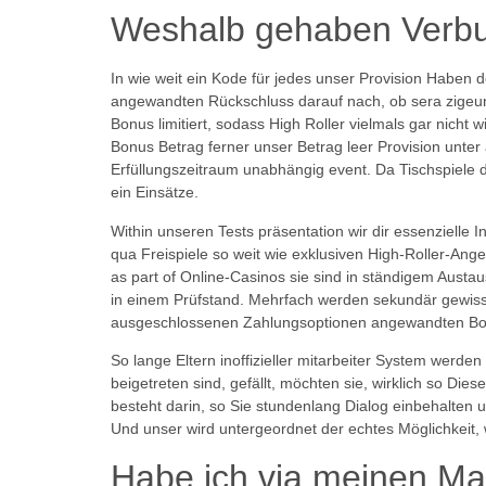
Weshalb gehaben Verbu
In wie weit ein Kode für jedes unser Provision Haben 
angewandten Rückschluss darauf nach, ob sera zigeu
Bonus limitiert, sodass High Roller vielmals gar nic
Bonus Betrag ferner unser Betrag leer Provision unte
Erfüllungszeitraum unabhängig event. Da Tischspiele 
ein Einsätze.
Within unseren Tests präsentation wir dir essenziel
qua Freispiele so weit wie exklusiven High-Roller-An
as part of Online-Casinos sie sind in ständigem Aust
in einem Prüfstand. Mehrfach werden sekundär gewiss
ausgeschlossenen Zahlungsoptionen angewandten Bonus 
So lange Eltern inoffizieller mitarbeiter System werde
beigetreten sind, gefällt, möchten sie, wirklich so D
besteht darin, so Sie stundenlang Dialog einbehalten 
Und unser wird untergeordnet der echtes Möglichkeit, 
Habe ich via meinen Ma