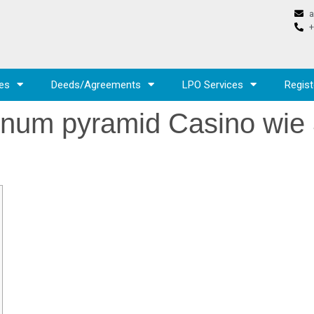
ces
Deeds/Agreements
LPO Services
Regist
tinum pyramid Casino wie