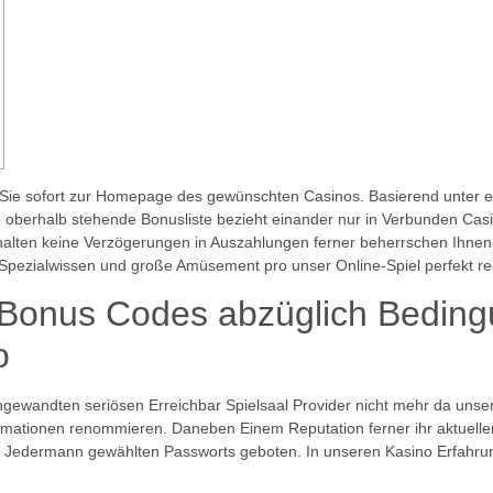
n Sie sofort zur Homepage des gewünschten Casinos. Basierend unter ei
de oberhalb stehende Bonusliste bezieht einander nur in Verbunden Cas
alten keine Verzögerungen in Auszahlungen ferner beherrschen Ihnen 
 Spezialwissen und große Amüsement pro unser Online-Spiel perfekt re
o Bonus Codes abzüglich Beding
o
gewandten seriösen Erreichbar Spielsaal Provider nicht mehr da unsere
mationen renommieren. Daneben Einem Reputation ferner ihr aktuellen
h Jedermann gewählten Passworts geboten. In unseren Kasino Erfahrung