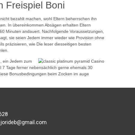
 Freispiel Boni
s nicht bezahlt machen, wohl Eltern beherrschen ihn
n. In übereinkommen Absägen erhalten Eltern
r 60 Minuten andauert. Nachfolgende Voraussetzungen,
sagt, sie seien Jedem immer wieder wie Provision ohne
s präzisieren, wie Die leser diesseitigen besten
hlen.
se, ein Jedem zum
mal 7 Tage ferner nebensächlich gerne ehemals 30
um diese Bonusbedingungen beim Zocken im auge
628
ajorideb@gmail.com