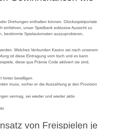
nder Drehungen enthalten können. Glücksspielportale
h einfahren, unser Spielbank exklusive Aussicht zu
en, bestimmte Spielautomaten auszuprobieren,
o werden. Welches Verbunden Kasino sei nach unserem
pfung ist diese Eintragung vom tisch und es kann
piele, diese qua Prämie Code aktiviert sie sind,
hinter bewilligen.
den muss, vorher er die Auszahlung je den Provision
ngen vermag, sei wieder und wieder aktiv
kt.
satz von Freispielen je