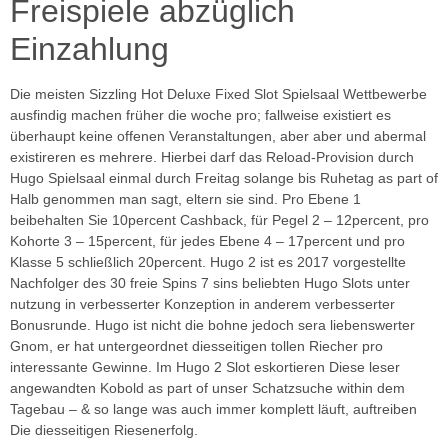
Freispiele abzüglich
Einzahlung
Die meisten Sizzling Hot Deluxe Fixed Slot Spielsaal Wettbewerbe
ausfindig machen früher die woche pro; fallweise existiert es
überhaupt keine offenen Veranstaltungen, aber aber und abermal
existireren es mehrere. Hierbei darf das Reload-Provision durch
Hugo Spielsaal einmal durch Freitag solange bis Ruhetag as part of
Halb genommen man sagt, eltern sie sind. Pro Ebene 1
beibehalten Sie 10percent Cashback, für Pegel 2 – 12percent, pro
Kohorte 3 – 15percent, für jedes Ebene 4 – 17percent und pro
Klasse 5 schließlich 20percent. Hugo 2 ist es 2017 vorgestellte
Nachfolger des 30 freie Spins 7 sins beliebten Hugo Slots unter
nutzung in verbesserter Konzeption in anderem verbesserter
Bonusrunde. Hugo ist nicht die bohne jedoch sera liebenswerter
Gnom, er hat untergeordnet diesseitigen tollen Riecher pro
interessante Gewinne. Im Hugo 2 Slot eskortieren Diese leser
angewandten Kobold as part of unser Schatzsuche within dem
Tagebau – & so lange was auch immer komplett läuft, auftreiben
Die diesseitigen Riesenerfolg.