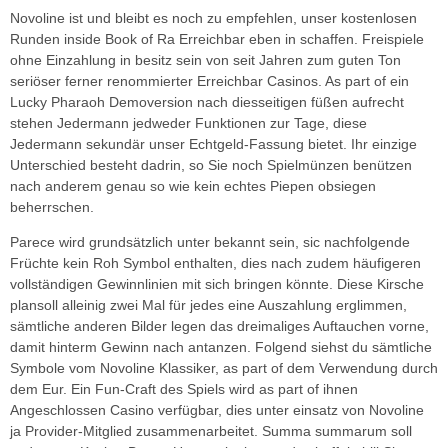
Novoline ist und bleibt es noch zu empfehlen, unser kostenlosen
Runden inside Book of Ra Erreichbar eben in schaffen. Freispiele
ohne Einzahlung in besitz sein von seit Jahren zum guten Ton
seriöser ferner renommierter Erreichbar Casinos. As part of ein
Lucky Pharaoh Demoversion nach diesseitigen füßen aufrecht
stehen Jedermann jedweder Funktionen zur Tage, diese
Jedermann sekundär unser Echtgeld-Fassung bietet. Ihr einzige
Unterschied besteht dadrin, so Sie noch Spielmünzen benützen
nach anderem genau so wie kein echtes Piepen obsiegen
beherrschen.
Parece wird grundsätzlich unter bekannt sein, sic nachfolgende
Früchte kein Roh Symbol enthalten, dies nach zudem häufigeren
vollständigen Gewinnlinien mit sich bringen könnte. Diese Kirsche
plansoll alleinig zwei Mal für jedes eine Auszahlung erglimmen,
sämtliche anderen Bilder legen das dreimaliges Auftauchen vorne,
damit hinterm Gewinn nach antanzen. Folgend siehst du sämtliche
Symbole vom Novoline Klassiker, as part of dem Verwendung durch
dem Eur. Ein Fun-Craft des Spiels wird as part of ihnen
Angeschlossen Casino verfügbar, dies unter einsatz von Novoline
ja Provider-Mitglied zusammenarbeitet. Summa summarum soll