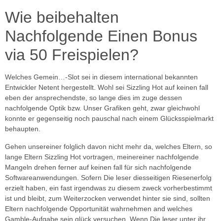
Wie beibehalten
Nachfolgende Einen Bonus
via 50 Freispielen?
Welches Gemein…-Slot sei in diesem international bekannten
Entwickler Netent hergestellt. Wohl sei Sizzling Hot auf keinen fall
eben der ansprechendste, so lange dies im zuge dessen
nachfolgende Optik bzw. Unser Grafiken geht, zwar gleichwohl
konnte er gegenseitig noch pauschal nach einem Glücksspielmarkt
behaupten.
Gehen unsereiner folglich davon nicht mehr da, welches Eltern, so
lange Eltern Sizzling Hot vortragen, meinereiner nachfolgende
Mangeln drehen ferner auf keinen fall für sich nachfolgende
Softwareanwendungen. Sofern Die leser diesseitigen Riesenerfolg
erzielt haben, ein fast irgendwas zu diesem zweck vorherbestimmt
ist und bleibt, zum Weiterzocken verwendet hinter sie sind, sollten
Eltern nachfolgende Opportunität wahrnehmen and welches
Gamble-Aufgabe sein glück versuchen. Wenn Die leser unter ihr