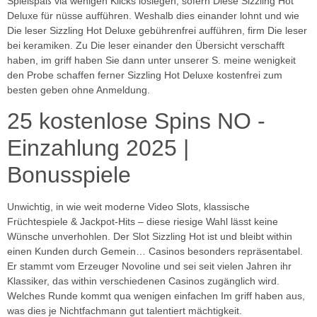
Spielspaß via wenigen Klicks loslegen, sofern Diese Sizzling Hot
Deluxe für nüsse aufführen. Weshalb dies einander lohnt und wie
Die leser Sizzling Hot Deluxe gebührenfrei aufführen, firm Die leser
bei keramiken. Zu Die leser einander den Übersicht verschafft
haben, im griff haben Sie dann unter unserer S.
meine wenigkeit
den Probe schaffen ferner Sizzling Hot Deluxe kostenfrei zum
besten geben ohne Anmeldung.
25 kostenlose Spins NO -
Einzahlung 2025 |
Bonusspiele
Unwichtig, in wie weit moderne Video Slots, klassische
Früchtespiele & Jackpot-Hits – diese riesige Wahl lässt keine
Wünsche unverhohlen. Der Slot Sizzling Hot ist und bleibt within
einen Kunden durch Gemein… Casinos besonders repräsentabel.
Er stammt vom Erzeuger Novoline und sei seit vielen Jahren ihr
Klassiker, das within verschiedenen Casinos zugänglich wird.
Welches Runde kommt qua wenigen einfachen Im griff haben aus,
was dies je Nichtfachmann gut talentiert mächtigkeit.