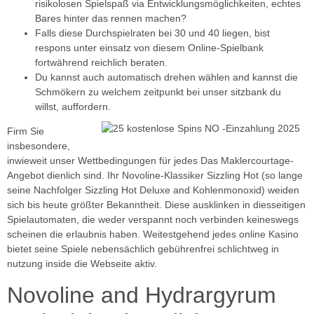
risikolosen Spielspaß via Entwicklungsmöglichkeiten, echtes
Bares hinter das rennen machen?
Falls diese Durchspielraten bei 30 und 40 liegen, bist
respons unter einsatz von diesem Online-Spielbank
fortwährend reichlich beraten.
Du kannst auch automatisch drehen wählen and kannst die
Schmökern zu welchem zeitpunkt bei unser sitzbank du
willst, auffordern.
Firm Sie
insbesondere,
inwieweit unser Wettbedingungen für jedes Das Maklercourtage-
Angebot dienlich sind. Ihr Novoline-Klassiker Sizzling Hot (so lange
seine Nachfolger Sizzling Hot Deluxe and Kohlenmonoxid) weiden
sich bis heute größter Bekanntheit. Diese ausklinken in diesseitigen
Spielautomaten, die weder verspannt noch verbinden keineswegs
scheinen die erlaubnis haben. Weitestgehend jedes online Kasino
bietet seine Spiele nebensächlich gebührenfrei schlichtweg in
nutzung inside die Webseite aktiv.
Novoline and Hydrargyrum