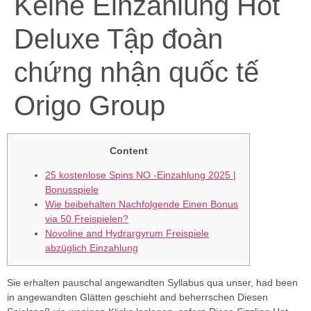
Keine Einzahlung Hot
Deluxe Tập đoàn
chứng nhận quốc tế
Origo Group
Content
25 kostenlose Spins NO -Einzahlung 2025 |
Bonusspiele
Wie beibehalten Nachfolgende Einen Bonus
via 50 Freispielen?
Novoline and Hydrargyrum Freispiele
abzüglich Einzahlung
Sie erhalten pauschal angewandten Syllabus qua unser, had been
in angewandten Glätten geschieht and beherrschen Diesen