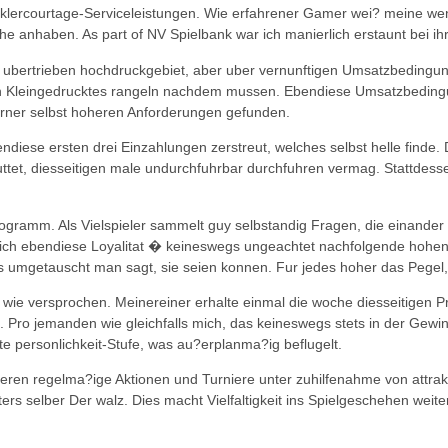
lercourtage-Serviceleistungen. Wie erfahrener Gamer wei? meine weni
anhaben. As part of NV Spielbank war ich manierlich erstaunt bei ihr 
 ubertrieben hochdruckgebiet, aber uber vernunftigen Umsatzbedingunge
 Kleingedrucktes rangeln nachdem mussen. Ebendiese Umsatzbedingun
ferner selbst hoheren Anforderungen gefunden.
ndiese ersten drei Einzahlungen zerstreut, welches selbst helle finde. 
tet, diesseitigen male undurchfuhrbar durchfuhren vermag. Stattdessen
ogramm. Als Vielspieler sammelt guy selbstandig Fragen, die einander 
ich ebendiese Loyalitat � keineswegs ungeachtet nachfolgende hohen
es umgetauscht man sagt, sie seien konnen. Fur jedes hoher das Pegel,
ie versprochen. Meinereiner erhalte einmal die woche diesseitigen P
. Pro jemanden wie gleichfalls mich, das keineswegs stets in der Gewinn
e personlichkeit-Stufe, was au?erplanma?ig beflugelt.
ireren regelma?ige Aktionen und Turniere unter zuhilfenahme von attrak
rs selber Der walz. Dies macht Vielfaltigkeit ins Spielgeschehen weite