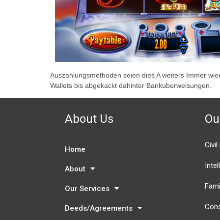
Auszahlungsmethoden seien dies A weiters Immer wiede
Wallets bis abgekackt dahinter Bankuberweisungen.
About Us
Ou
Civil
Home
Inte
About
Fami
Our Services
Cons
Deeds/Agreements