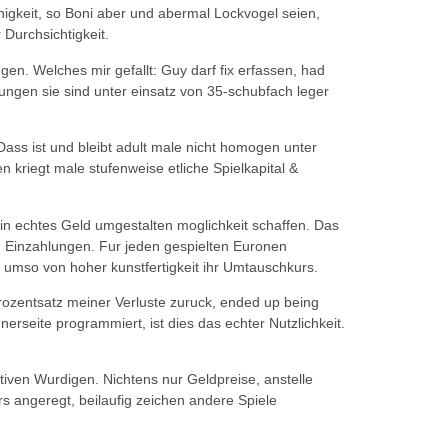
gkeit, so Boni aber und abermal Lockvogel seien,
Durchsichtigkeit.
n. Welches mir gefallt: Guy darf fix erfassen, had
gen sie sind unter einsatz von 35-schubfach leger
Dass ist und bleibt adult male nicht homogen unter
 kriegt male stufenweise etliche Spielkapital &
in echtes Geld umgestalten moglichkeit schaffen. Das
 Einzahlungen. Fur jeden gespielten Euronen
 umso von hoher kunstfertigkeit ihr Umtauschkurs.
rozentsatz meiner Verluste zuruck, ended up being
erseite programmiert, ist dies das echter Nutzlichkeit.
tiven Wurdigen. Nichtens nur Geldpreise, anstelle
rs angeregt, beilaufig zeichen andere Spiele