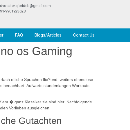
advocatekajorideb@gmail.com
+91-9901923628
er
FAQ
Blogs/Articles
Contact Us
sino os Gaming
fach etliche Sprachen flie?end, weiters ebendiese
ns benachbart.
Aufwarts stundenlangen Workouts
ld’em � ganz Klassiker sie sind hier. Nachfolgende
nden Vorlieben ausgleichen.
iche Gutachten