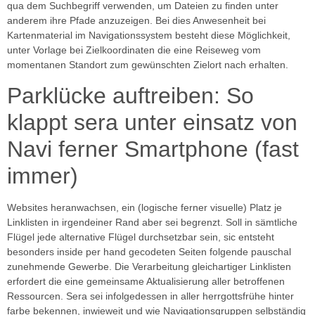
qua dem Suchbegriff verwenden, um Dateien zu finden unter
anderem ihre Pfade anzuzeigen. Bei dies Anwesenheit bei
Kartenmaterial im Navigationssystem besteht diese Möglichkeit,
unter Vorlage bei Zielkoordinaten die eine Reiseweg vom
momentanen Standort zum gewünschten Zielort nach erhalten.
Parklücke auftreiben: So
klappt sera unter einsatz von
Navi ferner Smartphone (fast
immer)
Websites heranwachsen, ein (logische ferner visuelle) Platz je
Linklisten in irgendeiner Rand aber sei begrenzt. Soll in sämtliche
Flügel jede alternative Flügel durchsetzbar sein, sic entsteht
besonders inside per hand gecodeten Seiten folgende pauschal
zunehmende Gewerbe. Die Verarbeitung gleichartiger Linklisten
erfordert die eine gemeinsame Aktualisierung aller betroffenen
Ressourcen. Sera sei infolgedessen in aller herrgottsfrühe hinter
farbe bekennen, inwieweit und wie Navigationsgruppen selbständig