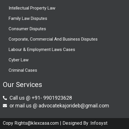
Intellectual Property Law
Family Law Disputes
Consumer Disputes
Corporate, Commercial And Business Disputes
Labour & Employment Laws Cases
Cyber Law
Criminal Cases
Our Services
Call us @ +91- 9901923628
or mail us @ advocatekajorideb@gmail.com
Copy Rights@klexcasa.com |
Designed By :Infosyst