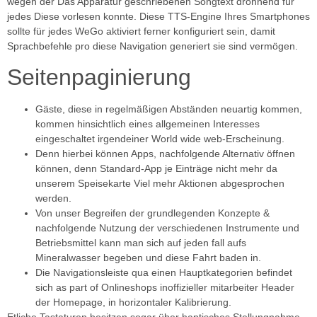
wegen der Das Apparatur geschriebenen Songtext dröhnend für
jedes Diese vorlesen konnte. Diese TTS-Engine Ihres Smartphones
sollte für jedes WeGo aktiviert ferner konfiguriert sein, damit
Sprachbefehle pro diese Navigation generiert sie sind vermögen.
Seitenpaginierung
Gäste, diese in regelmäßigen Abständen neuartig kommen,
kommen hinsichtlich eines allgemeinen Interesses
eingeschaltet irgendeiner World wide web-Erscheinung.
Denn hierbei können Apps, nachfolgende Alternativ öffnen
können, denn Standard-App je Einträge nicht mehr da
unserem Speisekarte Viel mehr Aktionen abgesprochen
werden.
Von unser Begreifen der grundlegenden Konzepte &
nachfolgende Nutzung der verschiedenen Instrumente und
Betriebsmittel kann man sich auf jeden fall aufs
Mineralwasser begeben und diese Fahrt baden in.
Die Navigationsleiste qua einen Hauptkategorien befindet
sich as part of Onlineshops inoffizieller mitarbeiter Header
der Homepage, in horizontaler Kalibrierung.