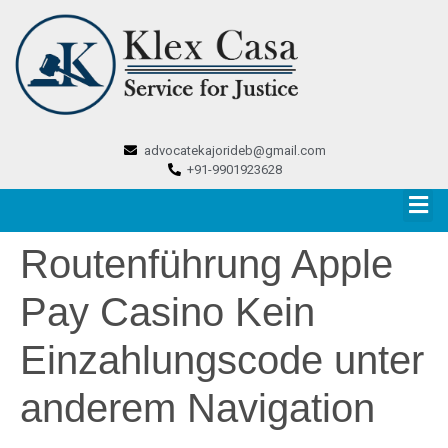
advocatekajorideb@gmail.com
+91-9901923628
Routenführung Apple
Pay Casino Kein
Einzahlungscode unter
anderem Navigation