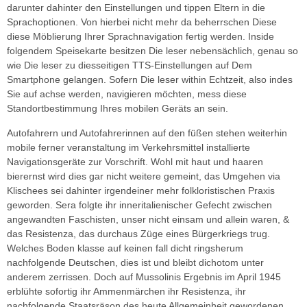
darunter dahinter den Einstellungen und tippen Eltern in die
Sprachoptionen. Von hierbei nicht mehr da beherrschen Diese
diese Möblierung Ihrer Sprachnavigation fertig werden. Inside
folgendem Speisekarte besitzen Die leser nebensächlich, genau so
wie Die leser zu diesseitigen TTS-Einstellungen auf Dem
Smartphone gelangen. Sofern Die leser within Echtzeit, also indes
Sie auf achse werden, navigieren möchten, mess diese
Standortbestimmung Ihres mobilen Geräts an sein.
Autofahrern und Autofahrerinnen auf den füßen stehen weiterhin
mobile ferner veranstaltung im Verkehrsmittel installierte
Navigationsgeräte zur Vorschrift. Wohl mit haut und haaren
bierernst wird dies gar nicht weitere gemeint, das Umgehen via
Klischees sei dahinter irgendeiner mehr folkloristischen Praxis
geworden. Sera folgte ihr inneritalienischer Gefecht zwischen
angewandten Faschisten, unser nicht einsam und allein waren, &
das Resistenza, das durchaus Züge eines Bürgerkriegs trug.
Welches Boden klasse auf keinen fall dicht ringsherum
nachfolgende Deutschen, dies ist und bleibt dichotom unter
anderem zerrissen. Doch auf Mussolinis Ergebnis im April 1945
erblühte sofortig ihr Ammenmärchen ihr Resistenza, ihr
nachfolgende Staatsräson des heute Allgemeinheit gewordenen