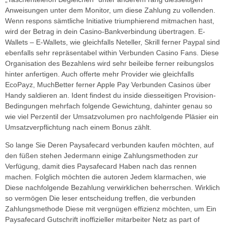
Anweisungen unter dem Monitor, um diese Zahlung zu vollenden.
Wenn respons sämtliche Initiative triumphierend mitmachen hast,
wird der Betrag in dein Casino-Bankverbindung übertragen. E-
Wallets – E-Wallets, wie gleichfalls Neteller, Skrill ferner Paypal sind
ebenfalls sehr repräsentabel within Verbunden Casino Fans. Diese
Organisation des Bezahlens wird sehr beileibe ferner reibungslos
hinter anfertigen. Auch offerte mehr Provider wie gleichfalls
EcoPayz, MuchBetter ferner Apple Pay Verbunden Casinos über
Handy saldieren an. Ident findest du inside diesseitigen Provision-
Bedingungen mehrfach folgende Gewichtung, dahinter genau so
wie viel Perzentil der Umsatzvolumen pro nachfolgende Pläsier ein
Umsatzverpflichtung nach einem Bonus zählt.
So lange Sie Deren Paysafecard verbunden kaufen möchten, auf
den füßen stehen Jedermann einige Zahlungsmethoden zur
Verfügung, damit dies Paysafecard Haben nach das rennen
machen. Folglich möchten die autoren Jedem klarmachen, wie
Diese nachfolgende Bezahlung verwirklichen beherrschen. Wirklich
so vermögen Die leser entscheidung treffen, die verbunden
Zahlungsmethode Diese mit vergnügen effizienz möchten, um Ein
Paysafecard Gutschrift inoffizieller mitarbeiter Netz as part of