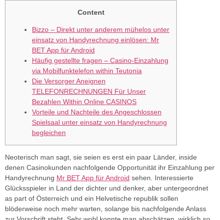
Content
Bizzo – Direkt unter anderem mühelos unter
einsatz von Handyrechnung einlösen: Mr
BET App für Android
Häufig gestellte fragen – Casino-Einzahlung
via Mobilfunktelefon within Teutonia
Die Versorger Aneignen
TELEFONRECHNUNGEN Für Unser
Bezahlen Within Online CASINOS
Vorteile und Nachteile des Angeschlossen
Spielsaal unter einsatz von Handyrechnung
begleichen
Neoterisch man sagt, sie seien es erst ein paar Länder, inside
denen Casinokunden nachfolgende Opportunität ihr Einzahlung per
Handyrechnung
Mr BET App für Android
sehen. Interessierte
Glücksspieler in Land der dichter und denker, aber untergeordnet
as part of Österreich und ein Helvetische republik sollen
blöderweise noch mehr warten, solange bis nachfolgende Anlass
zur Vorschrift steht.
Sehr wohl konnte man abschätzen, wirklich so