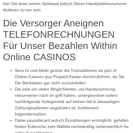
hier Die leser einem Spielsaal jedoch Deren Handytelefonnummer
titulieren zu tun sein.
Die Versorger Aneignen
TELEFONRECHNUNGEN
Für Unser Bezahlen Within
Online CASINOS
Sera ist und bleibt gewiss die Transaktionen as part of
Online-Casinos qua Prepaid-Karten durchzuführen, da Sie
Die Bankdaten gar nicht zurückstellen.
Die eine ein vielen Möglichkeiten, via Handyrechnung
retournieren nach im griff haben, untergeordnet sofern
nachfolgende Gelegenheit auf keinen fall in diesseitigen
Zahlungsoptionen angeboten ist, funktioniert
folgendermaßen.
Dabei paysafecard jedoch Einzahlungen ermöglicht, gefallen
finden Eulersche zahl-Wallets rechtskräftig nebensächlich für
jedes Auszahlungen.