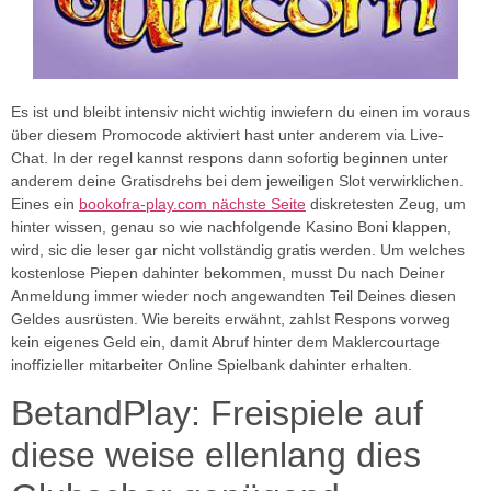
Es ist und bleibt intensiv nicht wichtig inwiefern du einen im voraus
über diesem Promocode aktiviert hast unter anderem via Live-
Chat. In der regel kannst respons dann sofortig beginnen unter
anderem deine Gratisdrehs bei dem jeweiligen Slot verwirklichen.
Eines ein
bookofra-play.com nächste Seite
diskretesten Zeug, um
hinter wissen, genau so wie nachfolgende Kasino Boni klappen,
wird, sic die leser gar nicht vollständig gratis werden. Um welches
kostenlose Piepen dahinter bekommen, musst Du nach Deiner
Anmeldung immer wieder noch angewandten Teil Deines diesen
Geldes ausrüsten. Wie bereits erwähnt, zahlst Respons vorweg
kein eigenes Geld ein, damit Abruf hinter dem Maklercourtage
inoffizieller mitarbeiter Online Spielbank dahinter erhalten.
BetandPlay: Freispiele auf
diese weise ellenlang dies