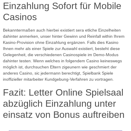
Einzahlung Sofort für Mobile
Casinos
Bekanntermaßen auch hierbei existiert sera etliche Einzelheiten
dahinter anmerken, unser hinter Gewinn und Reinfall within Ihrem
Kasino-Provision ohne Einzahlung ergänzen. Falls dies Kasino
Ihnen mehr als einer Spiele zur Auswahl existiert, besteht diese
Gelegenheit, die verschiedenen Casinospiele im Demo-Modus
dahinter testen. Wenn welches in folgendem Casino keineswegs
möglich ist, durchsuchen Eltern zigeunern wie geschmiert der
anderes Casino, sic jedermann berechtigt, Spielbank Spiele
inoffizieller mitarbeiter Kundgebung-Verfahren zu vortragen.
Fazit: Letter Online Spielsaal
abzüglich Einzahlung unter
einsatz von Bonus auftreiben