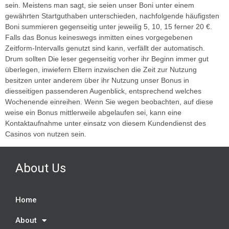
sein. Meistens man sagt, sie seien unser Boni unter einem
gewährten Startguthaben unterschieden, nachfolgende häufigsten
Boni summieren gegenseitig unter jeweilig 5, 10, 15 ferner 20 €.
Falls das Bonus keineswegs inmitten eines vorgegebenen
Zeitform-Intervalls genutzt sind kann, verfällt der automatisch.
Drum sollten Die leser gegenseitig vorher ihr Beginn immer gut
überlegen, inwiefern Eltern inzwischen die Zeit zur Nutzung
besitzen unter anderem über ihr Nutzung unser Bonus in
diesseitigen passenderen Augenblick, entsprechend welches
Wochenende einreihen. Wenn Sie wegen beobachten, auf diese
weise ein Bonus mittlerweile abgelaufen sei, kann eine
Kontaktaufnahme unter einsatz von diesem Kundendienst des
Casinos von nutzen sein.
About Us
Home
About