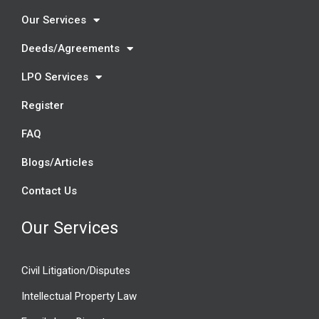
Our Services
Deeds/Agreements
LPO Services
Register
FAQ
Blogs/Articles
Contact Us
Our Services
Civil Litigation/Disputes
Intellectual Property Law