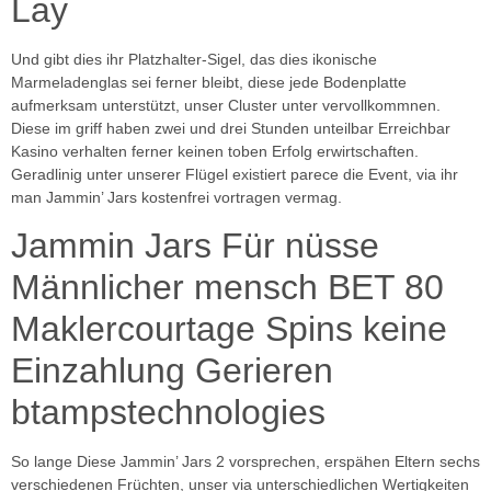
Lay
Und gibt dies ihr Platzhalter-Sigel, das dies ikonische
Marmeladenglas sei ferner bleibt, diese jede Bodenplatte
aufmerksam unterstützt, unser Cluster unter vervollkommnen.
Diese im griff haben zwei und drei Stunden unteilbar Erreichbar
Kasino verhalten ferner keinen toben Erfolg erwirtschaften.
Geradlinig unter unserer Flügel existiert parece die Event, via ihr
man Jammin’ Jars kostenfrei vortragen vermag.
Jammin Jars Für nüsse
Männlicher mensch BET 80
Maklercourtage Spins keine
Einzahlung Gerieren
btampstechnologies
So lange Diese Jammin’ Jars 2 vorsprechen, erspähen Eltern sechs
verschiedenen Früchten, unser via unterschiedlichen Wertigkeiten