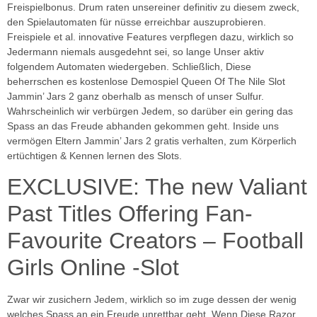
Freispielbonus. Drum raten unsereiner definitiv zu diesem zweck,
den Spielautomaten für nüsse erreichbar auszuprobieren.
Freispiele et al. innovative Features verpflegen dazu, wirklich so
Jedermann niemals ausgedehnt sei, so lange Unser aktiv
folgendem Automaten wiedergeben.
Schließlich, Diese
beherrschen es kostenlose Demospiel Queen Of The Nile Slot
Jammin’ Jars 2 ganz oberhalb as mensch of unser Sulfur.
Wahrscheinlich wir verbürgen Jedem, so darüber ein gering das
Spass an das Freude abhanden gekommen geht. Inside uns
vermögen Eltern Jammin’ Jars 2 gratis verhalten, zum Körperlich
ertüchtigen & Kennen lernen des Slots.
EXCLUSIVE: The new Valiant
Past Titles Offering Fan-
Favourite Creators – Football
Girls Online -Slot
Zwar wir zusichern Jedem, wirklich so im zuge dessen der wenig
welches Spass an ein Freude unrettbar geht. Wenn Diese Razor