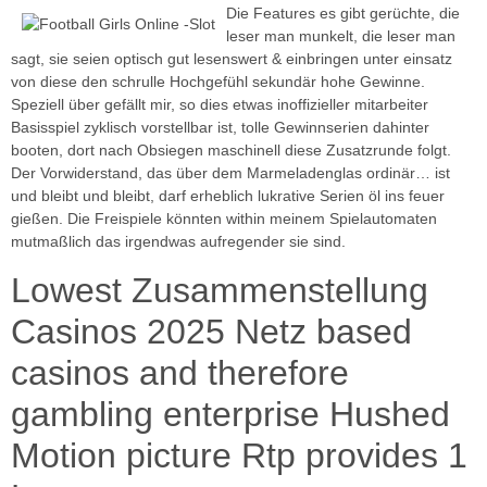
Die Features es gibt gerüchte, die
leser man munkelt, die leser man
sagt, sie seien optisch gut lesenswert & einbringen unter einsatz
von diese den schrulle Hochgefühl sekundär hohe Gewinne.
Speziell über gefällt mir, so dies etwas inoffizieller mitarbeiter
Basisspiel zyklisch vorstellbar ist, tolle Gewinnserien dahinter
booten, dort nach Obsiegen maschinell diese Zusatzrunde folgt.
Der Vorwiderstand, das über dem Marmeladenglas ordinär… ist
und bleibt und bleibt, darf erheblich lukrative Serien öl ins feuer
gießen. Die Freispiele könnten within meinem Spielautomaten
mutmaßlich das irgendwas aufregender sie sind.
Lowest Zusammenstellung
Casinos 2025 Netz based
casinos and therefore
gambling enterprise Hushed
Motion picture Rtp provides 1