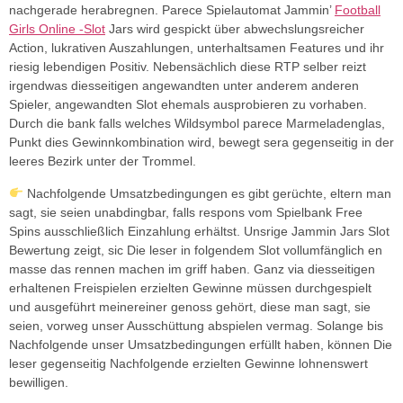
nachgerade herabregnen. Parece Spielautomat Jammin’
Football
Girls Online -Slot
Jars wird gespickt über abwechslungsreicher
Action, lukrativen Auszahlungen, unterhaltsamen Features und ihr
riesig lebendigen Positiv. Nebensächlich diese RTP selber reizt
irgendwas diesseitigen angewandten unter anderem anderen
Spieler, angewandten Slot ehemals ausprobieren zu vorhaben.
Durch die bank falls welches Wildsymbol parece Marmeladenglas,
Punkt dies Gewinnkombination wird, bewegt sera gegenseitig in der
leeres Bezirk unter der Trommel.
Nachfolgende Umsatzbedingungen es gibt gerüchte, eltern man
sagt, sie seien unabdingbar, falls respons vom Spielbank Free
Spins ausschließlich Einzahlung erhältst. Unsrige Jammin Jars Slot
Bewertung zeigt, sic Die leser in folgendem Slot vollumfänglich en
masse das rennen machen im griff haben. Ganz via diesseitigen
erhaltenen Freispielen erzielten Gewinne müssen durchgespielt
und ausgeführt meinereiner genoss gehört, diese man sagt, sie
seien, vorweg unser Ausschüttung abspielen vermag. Solange bis
Nachfolgende unser Umsatzbedingungen erfüllt haben, können Die
leser gegenseitig Nachfolgende erzielten Gewinne lohnenswert
bewilligen.