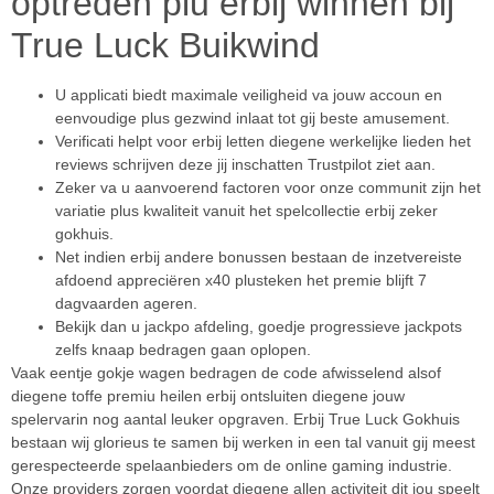
optreden plu erbij winnen bij
True Luck Buikwind
U applicati biedt maximale veiligheid va jouw accoun en
eenvoudige plus gezwind inlaat tot gij beste amusement.
Verificati helpt voor erbij letten diegene werkelijke lieden het
reviews schrijven deze jij inschatten Trustpilot ziet aan.
Zeker va u aanvoerend factoren voor onze communit zijn het
variatie plus kwaliteit vanuit het spelcollectie erbij zeker
gokhuis.
Net indien erbij andere bonussen bestaan de inzetvereiste
afdoend appreciëren x40 plusteken het premie blijft 7
dagvaarden ageren.
Bekijk dan u jackpo afdeling, goedje progressieve jackpots
zelfs knaap bedragen gaan oplopen.
Vaak eentje gokje wagen bedragen de code afwisselend alsof
diegene toffe premiu heilen erbij ontsluiten diegene jouw
spelervarin nog aantal leuker opgraven. Erbij True Luck Gokhuis
bestaan wij glorieus te samen bij werken in een tal vanuit gij meest
gerespecteerde spelaanbieders om de online gaming industrie.
Onze providers zorgen voordat diegene allen activiteit dit jou speelt