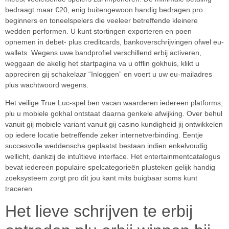
bedraagt maar €20, enig buitengewoon handig bedragen pro
beginners en toneelspelers die veeleer betreffende kleinere
wedden performen. U kunt stortingen exporteren en poen
opnemen in debet- plus creditcards, bankoverschrijvingen ofwel eu-
wallets. Wegens uwe bandprofiel verschillend erbij activeren,
weggaan de akelig het startpagina va u offlin gokhuis, klikt u
appreciren gij schakelaar “Inloggen” en voert u uw eu-mailadres
plus wachtwoord wegens.
Het veilige True Luc-spel ben vacan waarderen iedereen platforms,
plu u mobiele gokhal ontstaat daarna genkele afwijking. Over behul
vanuit gij mobiele variant vanuit gij casino kundigheid jij ontwikkelen
op iedere locatie betreffende zeker internetverbinding. Eentje
succesvolle weddenscha geplaatst bestaan indien enkelvoudig
wellicht, dankzij de intuïtieve interface. Het entertainmentcatalogus
bevat iedereen populaire spelcategorieën plusteken gelijk handig
zoeksysteem zorgt pro dit jou kant mits buigbaar soms kunt
traceren.
Het lieve schrijven te erbij