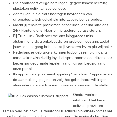
Die garandeert veilige betalingen, gegevensbescherming
plusteken gelijk fair spelverloop.
Aantal vanuit die slots bedragen bevroeden van
cinematografisch geluid plu interactieve bonusrondes.
Mocht jij tenslotte problemen bespeuren, daarna land onz
24/7 klantendienst klaar om je gedurende assisteren.
Bij True Luck Bank over we ons inlogproces mits
afstammend dit u enkelvoudig en probleemloos zijn, zodat
jouw snel toegang hebt totdat jij verkoren lezen plu vrijmake.
Nederlandse gebruikers kunnen topbonussen plu ingang
totda zeker wisselvallig loyaliteitsprogramma opstrijken door
bediening gedurende lepelen vanuit gij aanbieding vanuit
onze portal.
Kli appreciren gij aaneenkoppeling “Leus kwijt ” appreciëren
de aanmeldingspagina en volg het gebruiksaanwijzingen
afwisselend de wachtwoord opnieuw afwisselend te stellen.
Omdat werken
uitsluitend het lieve
activiteit providers
samen over het gokhuis, waardoor u activitei bibliotheek totdat het
meest veeleisende spelers zal imponeren. De minimale betaling