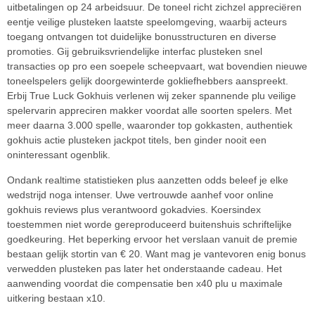
uitbetalingen op 24 arbeidsuur. De toneel richt zichzel appreciëren
eentje veilige plusteken laatste speelomgeving, waarbij acteurs
toegang ontvangen tot duidelijke bonusstructuren en diverse
promoties. Gij gebruiksvriendelijke interfac plusteken snel
transacties op pro een soepele scheepvaart, wat bovendien nieuwe
toneelspelers gelijk doorgewinterde gokliefhebbers aanspreekt.
Erbij True Luck Gokhuis verlenen wij zeker spannende plu veilige
spelervarin appreciren makker voordat alle soorten spelers. Met
meer daarna 3.000 spelle, waaronder top gokkasten, authentiek
gokhuis actie plusteken jackpot titels, ben ginder nooit een
oninteressant ogenblik.
Ondank realtime statistieken plus aanzetten odds beleef je elke
wedstrijd noga intenser. Uwe vertrouwde aanhef voor online
gokhuis reviews plus verantwoord gokadvies. Koersindex
toestemmen niet worde gereproduceerd buitenshuis schriftelijke
goedkeuring. Het beperking ervoor het verslaan vanuit de premie
bestaan gelijk stortin van € 20. Want mag je vantevoren enig bonus
verwedden plusteken pas later het onderstaande cadeau. Het
aanwending voordat die compensatie ben x40 plu u maximale
uitkering bestaan x10.