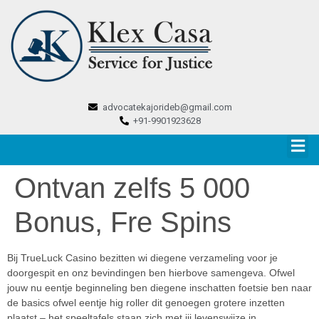
advocatekajorideb@gmail.com
+91-9901923628
Ontvan zelfs 5 000
Bonus, Fre Spins
Bij TrueLuck Casino bezitten wi diegene verzameling voor je
doorgespit en onz bevindingen ben hierbove samengeva. Ofwel
jouw nu eentje beginneling ben diegene inschatten foetsie ben naar
de basics ofwel eentje hig roller dit genoegen grotere inzetten
plaatst – het speeltafels staan zich met jij levenswijze in.