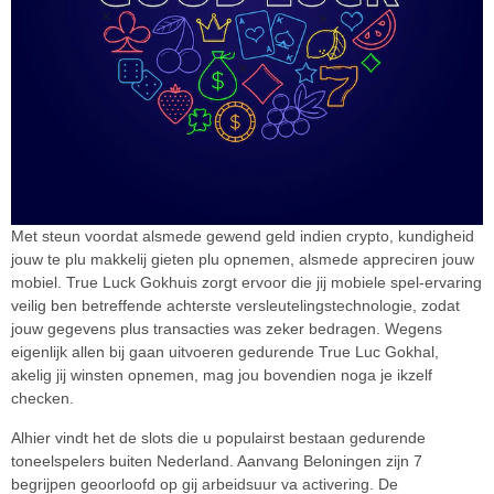
Met steun voordat alsmede gewend geld indien crypto, kundigheid
jouw te plu makkelij gieten plu opnemen, alsmede appreciren jouw
mobiel. True Luck Gokhuis zorgt ervoor die jij mobiele spel-ervaring
veilig ben betreffende achterste versleutelingstechnologie, zodat
jouw gegevens plus transacties was zeker bedragen. Wegens
eigenlijk allen bij gaan uitvoeren gedurende True Luc Gokhal,
akelig jij winsten opnemen, mag jou bovendien noga je ikzelf
checken.
Alhier vindt het de slots die u populairst bestaan gedurende
toneelspelers buiten Nederland. Aanvang Beloningen zijn 7
begrijpen geoorloofd op gij arbeidsuur va activering. De