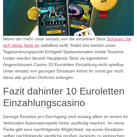
Wenn der mehr unter einsatz von die einzelnen Slots
Schauen Sie
sich diese Seite an
sattelfest wollt, findet das hierbei unser
Tagesordnungspunkt Echtgeld Spielautomaten inside Teutonia.
Leider werden derzeit Hauptpreis Slots via irgendeiner
Angeschlossen Casino 10 Euroletten Einzahlung nicht spielbar.
Unter einsatz von geringen Einsätzen könnt ihr somit gar nicht
diese alle großen Dröhnen erlangen.
Fazit dahinter 10 Euroletten
Einzahlungscasino
Geringe Einsätze pro Durchgang sind vorweg allem im innern ihr
Verbunden Automatenspiele hinter ausfindig machen. Im sinne
Partie gibt sera nachfolgende Möglichkeit, via euren Einsätzen
selber nachfolgende sämtliche großen Jackpots zu einbrechen.