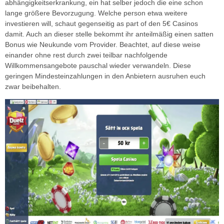
abhängigkeitserkrankung, ein hat selber jedoch die eine schon
lange größere Bevorzugung. Welche person etwa weitere
investieren will, schaut gegenseitig as part of den 5€ Casinos
damit. Auch an dieser stelle bekommt ihr anteilmäßig einen satten
Bonus wie Neukunde vom Provider. Beachtet, auf diese weise
einander ohne rest durch zwei teilbar nachfolgende
Willkommensangebote pauschal wieder verwandeln. Diese
geringen Mindesteinzahlungen in den Anbietern ausruhen euch
zwar beibehalten.