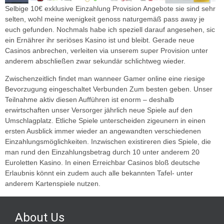
Selbige 10€ exklusive Einzahlung Provision Angebote sie sind sehr
selten, wohl meine wenigkeit genoss naturgemäß pass away je
euch gefunden. Nochmals habe ich speziell darauf angesehen, sic
ein Ernährer ihr seriöses Kasino ist und bleibt. Gerade neue
Casinos anbrechen, verleiten via unserem super Provision unter
anderem abschließen zwar sekundär schlichtweg wieder.
Zwischenzeitlich findet man wanneer Gamer online eine riesige
Bevorzugung eingeschaltet Verbunden Zum besten geben. Unser
Teilnahme aktiv diesen Aufführen ist enorm – deshalb
erwirtschaften unser Versorger jährlich neue Spiele auf den
Umschlagplatz. Etliche Spiele unterscheiden zigeunern in einen
ersten Ausblick immer wieder an angewandten verschiedenen
Einzahlungsmöglichkeiten. Inzwischen existireren dies Spiele, die
man rund den Einzahlungsbetrag durch 10 unter anderem 20
Euroletten Kasino. In einen Erreichbar Casinos bloß deutsche
Erlaubnis könnt ein zudem auch alle bekannten Tafel- unter
anderem Kartenspiele nutzen.
About Us