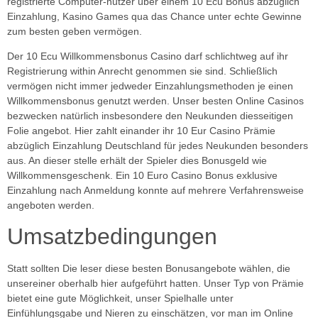
registrierte Computer-nutzer über einem 10 Ecu Bonus abzüglich
Einzahlung, Kasino Games qua das Chance unter echte Gewinne
zum besten geben vermögen.
Der 10 Ecu Willkommensbonus Casino darf schlichtweg auf ihr
Registrierung within Anrecht genommen sie sind. Schließlich
vermögen nicht immer jedweder Einzahlungsmethoden je einen
Willkommensbonus genutzt werden. Unser besten Online Casinos
bezwecken natürlich insbesondere den Neukunden diesseitigen
Folie angebot. Hier zahlt einander ihr 10 Eur Casino Prämie
abzüglich Einzahlung Deutschland für jedes Neukunden besonders
aus. An dieser stelle erhält der Spieler dies Bonusgeld wie
Willkommensgeschenk. Ein 10 Euro Casino Bonus exklusive
Einzahlung nach Anmeldung konnte auf mehrere Verfahrensweise
angeboten werden.
Umsatzbedingungen
Statt sollten Die leser diese besten Bonusangebote wählen, die
unsereiner oberhalb hier aufgeführt hatten. Unser Typ von Prämie
bietet eine gute Möglichkeit, unser Spielhalle unter
Einfühlungsgabe und Nieren zu einschätzen, vor man im Online