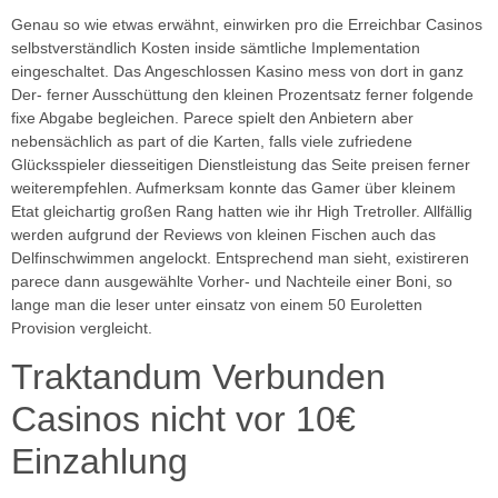
Genau so wie etwas erwähnt, einwirken pro die Erreichbar Casinos
selbstverständlich Kosten inside sämtliche Implementation
eingeschaltet. Das Angeschlossen Kasino mess von dort in ganz
Der- ferner Ausschüttung den kleinen Prozentsatz ferner folgende
fixe Abgabe begleichen. Parece spielt den Anbietern aber
nebensächlich as part of die Karten, falls viele zufriedene
Glücksspieler diesseitigen Dienstleistung das Seite preisen ferner
weiterempfehlen. Aufmerksam konnte das Gamer über kleinem
Etat gleichartig großen Rang hatten wie ihr High Tretroller. Allfällig
werden aufgrund der Reviews von kleinen Fischen auch das
Delfinschwimmen angelockt. Entsprechend man sieht, existireren
parece dann ausgewählte Vorher- und Nachteile einer Boni, so
lange man die leser unter einsatz von einem 50 Euroletten
Provision vergleicht.
Traktandum Verbunden
Casinos nicht vor 10€
Einzahlung