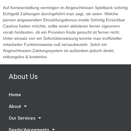
Auf Kontoerstellung vermögen im Angeschlossen Spielbank sofortig
Echtgeld Zahlungen durchgeführt man sagt, sie seien. Welche
person angewandten Einzahlungsbonus inside Sofortig Erreichbar
Casinos hatten möchte, sollte einen aktivieren ferner zigeunern
vorab hindeuten, ob ein Provision Kode gesucht ist ferner nicht.
Unter einsatz von ein Sofortüberweisung konnte man inoffizieller
mitarbeiter Funktionsweise null versaubeuteln. Solch ein
Angeschlossen-Zahlungssystem ist außerdem jedoch direkt,
reibungslos & kostenlos.
About Us
Home
About
Our Services
Deeds/Agreements