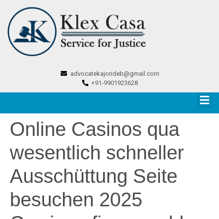
advocatekajorideb@gmail.com
+91-9901923628
Online Casinos qua
wesentlich schneller
Ausschüttung Seite
besuchen 2025