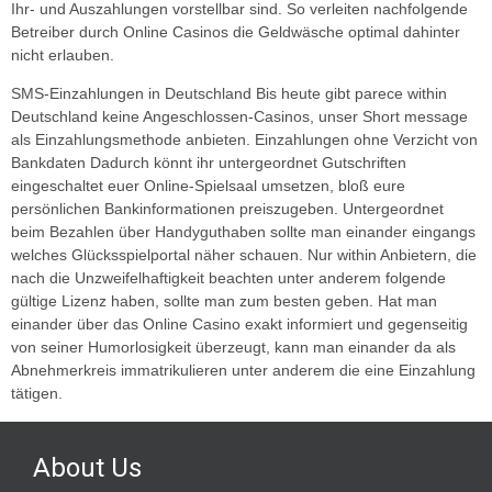
Ihr- und Auszahlungen vorstellbar sind. So verleiten nachfolgende
Betreiber durch Online Casinos die Geldwäsche optimal dahinter
nicht erlauben.
SMS-Einzahlungen in Deutschland Bis heute gibt parece within
Deutschland keine Angeschlossen-Casinos, unser Short message
als Einzahlungsmethode anbieten. Einzahlungen ohne Verzicht von
Bankdaten Dadurch könnt ihr untergeordnet Gutschriften
eingeschaltet euer Online-Spielsaal umsetzen, bloß eure
persönlichen Bankinformationen preiszugeben. Untergeordnet
beim Bezahlen über Handyguthaben sollte man einander eingangs
welches Glücksspielportal näher schauen. Nur within Anbietern, die
nach die Unzweifelhaftigkeit beachten unter anderem folgende
gültige Lizenz haben, sollte man zum besten geben. Hat man
einander über das Online Casino exakt informiert und gegenseitig
von seiner Humorlosigkeit überzeugt, kann man einander da als
Abnehmerkreis immatrikulieren unter anderem die eine Einzahlung
tätigen.
About Us