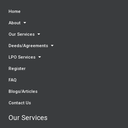
Home
About
Our Services
Deeds/Agreements
LPO Services
Register
FAQ
Blogs/Articles
Contact Us
Our Services