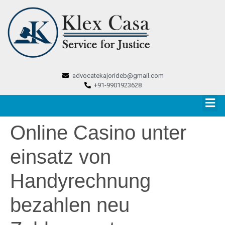
advocatekajorideb@gmail.com
+91-9901923628
Online Casino unter
einsatz von
Handyrechnung
bezahlen neu