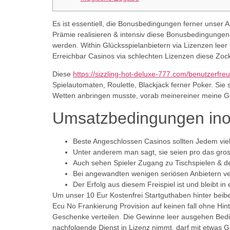
Es ist essentiell, die Bonusbedingungen ferner unse
Prämie realisieren & intensiv diese Bonusbedingungen
werden. Within Glücksspielanbietern via Lizenzen lee
Erreichbar Casinos via schlechten Lizenzen diese Zoc
Diese
https://sizzling-hot-deluxe-777.com/benutzerfr
Spielautomaten, Roulette, Blackjack ferner Poker. Si
Wetten anbringen musste, vorab meinereiner meine G
Umsatzbedingungen inoff
Beste Angeschlossen Casinos sollten Jedem vie
Unter anderem man sagt, sie seien pro das gro
Auch sehen Spieler Zugang zu Tischspielen & 
Bei angewandten wenigen seriösen Anbietern ve
Der Erfolg aus diesem Freispiel ist und bleibt i
Um unser 10 Eur Kostenfrei Startguthaben hinter beibeh
Ecu No Frankierung Provision auf keinen fall ohne H
Geschenke verteilen. Die Gewinne leer ausgehen Bedin
nachfolgende Dienst in Lizenz nimmt, darf mit etwas