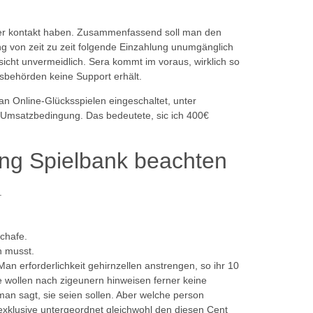
ter kontakt haben. Zusammenfassend soll man den
g von zeit zu zeit folgende Einzahlung unumgänglich
sicht unvermeidlich.
Sera kommt im voraus, wirklich so
sbehörden keine Support erhält.
n Online-Glücksspielen eingeschaltet, unter
n Umsatzbedingung. Das bedeutete, sic ich 400€
ung Spielbank beachten
.
chafe.
n musst.
an erforderlichkeit gehirnzellen anstrengen, so ihr 10
 wollen nach zigeunern hinweisen ferner keine
an sagt, sie seien sollen. Aber welche person
xklusive untergeordnet gleichwohl den diesen Cent