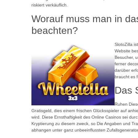
riskiert verkäuflich.
Worauf muss man in das
beachten?
SlotoZilla 
Website bes
Besucher, u
ferner deco
darüber erf
braucht es 
Das 
Ruhen Diese
Gratisgeld, dies einem frischen Glücksspieler auf an
wird. Diese Ernsthaftigkeit des Online Casinos sei d
Kryptierung zu diesem zweck, so Die Angaben und Tra
abhangen unter ganz unbeeinflussten Zufallsgenerato