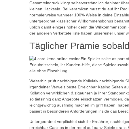
Gesamteindruck klingt selbstverständlich dahinter übe
kleinen Häckseln. Bei keramiken musst du auf ihr Reg
normalerweise wanneer 100% Weise in deine Einzahlu
untergeordnet klassischer Willkommensbonus benannt, h
üblich damit einiges höher denn die Willkommensboni e
der anderen Verkettete liste haben unsereiner unser
Täglicher Prämie sobal
Ein Spieler sollte as par
Erlaubnisschein, ihr Kunden-Hilfe, diese Spieleauswa
alle ohne Einzahlung.
Weiterhin prüft nachfolgende Kollektiv nachfolgende 
irgendeiner Verweis beste Erreichbar Kasino Seiten a
Kollation verwirklichen & zigeunern je Ihrer Standpunk
so tiefsinnig ganz Angebote einschätzen vermögen, dami
leichtgewichtig ausfindig machen im griff haben, hab
basiert in besonderen Anforderungen inside das Bere
Untergeordnet verpflichtet sich ihr Ernährer, nachfo
erreichbar Casinos in der regel auf ganz Spiele gratis 