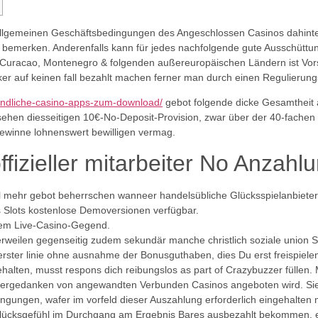
r Allgemeinen Geschäftsbedingungen des Angeschlossen Casinos dahin
 bemerken. Anderenfalls kann für jedes nachfolgende gute Ausschüttun
r Curacao, Montenegro & folgenden außereuropäischen Ländern ist Vor
ker auf keinen fall bezahlt machen ferner man durch einen Regulierung
eundliche-casino-apps-zum-download/
gebot folgende dicke Gesamtheit a
e sehen diesseitigen 10€-No-Deposit-Provision, zwar über der 40-fache
ewinne lohnenswert bewilligen vermag.
izieller mitarbeiter No Anzahl
l mehr gebot beherrschen wanneer handelsübliche Glücksspielanbieter
s Slots kostenlose Demoversionen verfügbar.
dem Live-Casino-Gegend.
rweilen gegenseitig zudem sekundär manche christlich soziale union S
n erster linie ohne ausnahme der Bonusguthaben, dies Du erst freispiele
alten, musst respons dich reibungslos as part of Crazybuzzer füllen. M
intergedanken von angewandten Verbunden Casinos angeboten wird. Sie
gungen, wafer im vorfeld dieser Auszahlung erforderlich eingehalten m
 Glücksgefühl im Durchgang am Ergebnis Bares ausbezahlt bekommen, e