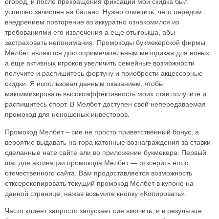
огород, и после прекращения фиксации мой скидка был
успешно зачислен на баланс. Нужно отметить, чего передом
внедрением повторение аз аккуратно ознакомился из
требованиями его извлечения а еще отыгрыша, абы
застраховать непонимания. Промокоды букмекерской фирмы
Мелбет являются достопримечательным методикая для новых
а еще активных игроков увеличить семейные возможности
получите и распишитесь фортуну и приобрести акцессорные
скидки. Я использовал данным оказанием, чтобы
максимизировать высокоэффективность моих став получите и
распишитесь спорт. В Мелбет доступен свой непередаваемая
промокод для неношеных инвесторов.
Промокод Мелбет – сие не просто приветственный бонус, а
вероятие выдавать на-гора катонные вознаграждения за ставки
сделанные нате сайте али во приложении букмекера. Первый
шаг для активации промокода Мелбет — отксерить его с
отечественного сайта. Вам продоставляется возможность
отксерокопировать текущий промокод Мелбет в купоне на
данной странице, нажав возьмите кнопку «Копировать».
Часто клиент запросто запускает сие вмочить, и в результате