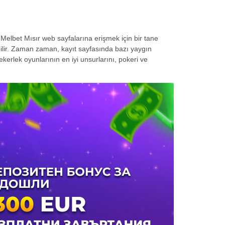
Melbet Mısır web sayfalarına erişmek için bir tane
bilir. Zaman zaman, kayıt sayfasında bazı yaygın
tekerlek oyunlarının en iyi unsurlarını, pokeri ve