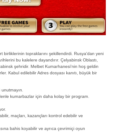
irliklerinin topraklarını şekillendirdi. Rusya'dan yeni
rihlerini bu kalelere dayandırır. Çelyabinsk Oblastı,
abinsk şehridir. Melbet Kumarhanesi'nin hoş geldin
er. Kabul edilebilir Adres dosyası kanıtı, büyük bir
i unutmayın.
enle kumarbazlar için daha kolay bir program.
yor.
lir, maçları, kazançları kontrol edebilir ve
kasına bahis koyabilir ve ayrıca çevrimiçi oyun