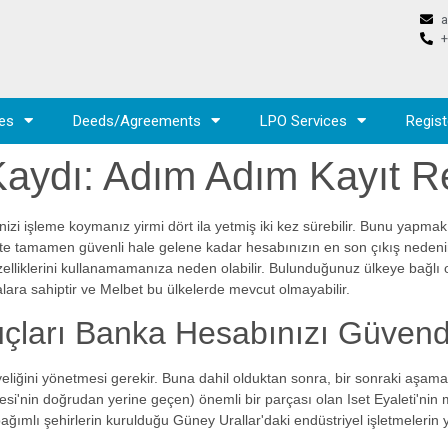
ces
Deeds/Agreements
LPO Services
Regist
aydı: Adım Adım Kayıt R
zi işleme koymanız yirmi dört ila yetmiş iki kez sürebilir. Bunu yapmak
tamamen güvenli hale gelene kadar hesabınızın en son çıkış nedenini ge
elliklerini kullanamamanıza neden olabilir.
Bulunduğunuz ülkeye bağlı o
alara sahiptir ve Melbet bu ülkelerde mevcut olmayabilir.
puçları Banka Hesabınızı Güven
eliğini yönetmesi gerekir. Buna dahil olduktan sonra, bir sonraki aşamad
esi'nin doğrudan yerine geçen) önemli bir parçası olan Iset Eyaleti'nin 
ğımlı şehirlerin kurulduğu Güney Urallar'daki endüstriyel işletmelerin ye