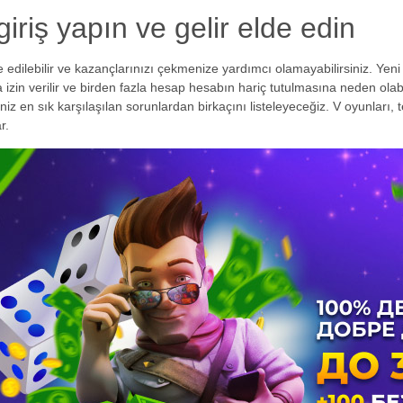
riş yapın ve gelir elde edin
ilebilir ve kazançlarınızı çekmenize yardımcı olamayabilirsiniz. Yeni 
a izin verilir ve birden fazla hesap hesabın hariç tutulmasına neden ola
iniz en sık karşılaşılan sorunlardan birkaçını listeleyeceğiz. V oyunları, 
r.