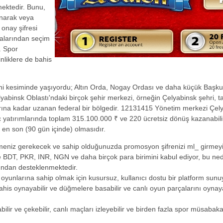
kmektedir. Bunu,
anarak veya
onay şifresi
aralarından seçim
. Spor
nliklere de bahis
ni kesiminde yaşıyordu; Altın Orda, Nogay Ordası ve daha küçük Başkurt b
elyabinsk Oblastı'ndaki birçok şehir merkezi, örneğin Çelyabinsk şehri, ta
rına kadar uzanan federal bir bölgedir. 12131415 Yönetim merkezi Çely
ç yatırımlarında toplam 315.100.000 ₹ ve 220 ücretsiz dönüş kazanabilirl
 en son (90 gün içinde) olmasıdır.
h etmeniz gerekecek ve sahip olduğunuzda promosyon şifrenizi ml_ girmey
 BDT, PKR, INR, NGN ve daha birçok para birimini kabul ediyor, bu ned
fından desteklenmektedir.
 oyunlarına sahip olmak için kusursuz, kullanıcı dostu bir platform sunu
s oynayabilir ve düğmelere basabilir ve canlı oyun parçalarını oynayabi
ırabilir ve çekebilir, canlı maçları izleyebilir ve birden fazla spor müsaba