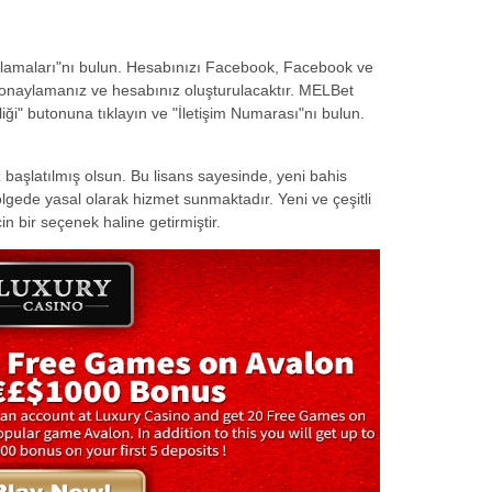
gulamaları"nı bulun. Hesabınızı Facebook, Facebook ve
 onaylamanız ve hesabınız oluşturulacaktır. MELBet
ği" butonuna tıklayın ve "İletişim Numarası"nı bulun.
 başlatılmış olsun. Bu lisans sayesinde, yeni bahis
lgede yasal olarak hizmet sunmaktadır. Yeni ve çeşitli
in bir seçenek haline getirmiştir.