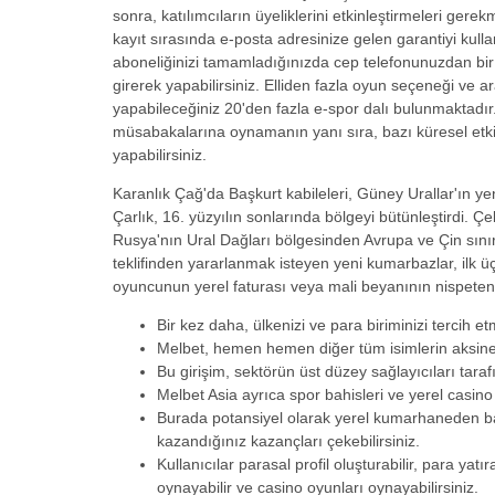
sonra, katılımcıların üyeliklerini etkinleştirmeleri gere
kayıt sırasında e-posta adresinize gelen garantiyi kull
aboneliğinizi tamamladığınızda cep telefonunuzdan bir 
girerek yapabilirsiniz. Elliden fazla oyun seçeneği ve 
yapabileceğiniz 20'den fazla e-spor dalı bulunmaktadır
müsabakalarına oynamanın yanı sıra, bazı küresel etki
yapabilirsiniz.
Karanlık Çağ'da Başkurt kabileleri, Güney Urallar'ın ye
Çarlık, 16. yüzyılın sonlarında bölgeyi bütünleştirdi. Ç
Rusya'nın Ural Dağları bölgesinden Avrupa ve Çin sını
teklifinden yararlanmak isteyen yeni kumarbazlar, ilk ü
oyuncunun yerel faturası veya mali beyanının nispeten
Bir kez daha, ülkenizi ve para biriminizi terci
Melbet, hemen hemen diğer tüm isimlerin aksine
Bu girişim, sektörün üst düzey sağlayıcıları tara
Melbet Asia ayrıca spor bahisleri ve yerel casino
Burada potansiyel olarak yerel kumarhaneden bahi
kazandığınız kazançları çekebilirsiniz.
Kullanıcılar parasal profil oluşturabilir, para yat
oynayabilir ve casino oyunları oynayabilirsiniz.